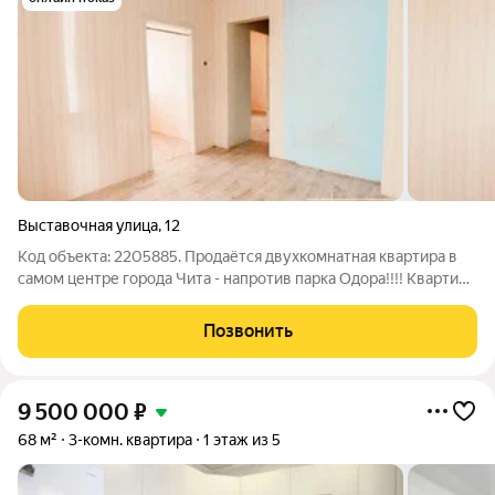
Выставочная улица
,
12
Код объекта: 2205885. Продаётся двухкомнатная квартира в
самом центре города Чита - напротив парка Одора!!!! Квартира
просторная площадь 39,9 квадратных метров. Квартира чистая,
после ремонта, ждёт своих хозяев. Дом - двухэтажный,
Позвонить
кирпичный, с
9 500 000
₽
68 м²
3-комн. квартира
1 этаж из 5