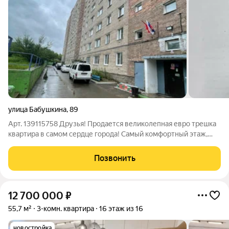
улица Бабушкина
,
89
Арт. 139115758 Друзья! Продается великолепная евро трешка
квартира в самом сердце города! Самый комфортный этаж,
который выделяется своей удобной локацией. В шаговой
доступности находятся все необходимые инфраструктурные
Позвонить
объекты: супермаркеты,
12 700 000
₽
55,7 м²
3-комн. квартира
16 этаж из 16
новостройка