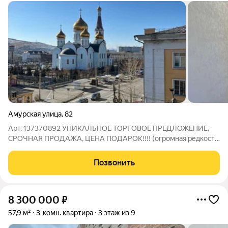
Амурская улица
,
82
Арт. 137370892 УНИКАЛЬНОЕ ТОРГОВОЕ ПРЕДЛОЖЕНИЕ,
СРОЧНАЯ ПРОДАЖА, ЦЕНА ПОДАРОК!!!! (огромная редкость,
5 комнатная квартира в самом сердце нашего замечательного
города с видом на Храм). Помогу согласовать
Позвонить
субсидированную ипотеку под 11.9 процента, как
8 300 000
₽
57,9 м²
3-комн. квартира
3 этаж из 9