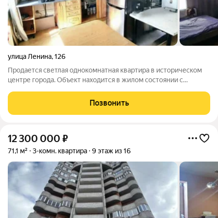
улица Ленина
,
126
Продается светлая однокомнатная квартира в историческом
центре города. Объект находится в жилом состоянии с
готовым ремонтом, вся мебель и техника остаются новому
владельцу, что позволяет заселиться сразу после сделки.
Позвонить
Удачная планировка с
12 300 000
₽
71,1 м²
3-комн. квартира
9 этаж из 16