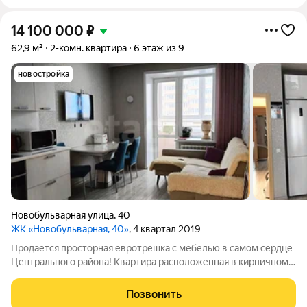
14 100 000
₽
62,9 м²
2-комн. квартира
6 этаж из 9
новостройка
Новобульварная улица
,
40
ЖК «Новобульварная, 40»
, 4 квартал 2019
Продается просторная евротрешка с мебелью в самом сердце
Центрального района! Квартира расположенная в кирпичном
девятиэтажном доме, очень теплая, солнечная, с комфортной
планировкой, расположена в середине дома. Квартира
Позвонить
формата "евротрешка"