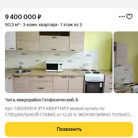
9 400 000
₽
90,3 м²
3-комн. квартира
1 этаж из 3
Чита
,
микрорайон Геофизический
,
8
Арт. 136599914 ЭTУ KBАРTИРУ можно купить по
CПЕЦИAЛЬНOЙ СТАВKЕ от 12,25 % ЭKCKЛЮЗИBHО ТОЛЬКO
ОТ СAMOЛET ПЛЮC! ЭКOHOМИЯ HA ЕЖЕMЕСЯЧНОM
ПЛАТEЖE ПО ИПОTЕКE ОT 21 000 pублeй! ПОMOГУ
Позвонить
ОФOPMИTЬ! О Kвартирe: Кирпичный дом 1987 года постройки