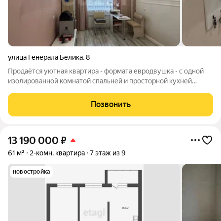
улица Генерала Белика
,
8
Продаётся уютная квартира - формата евродвушка - с одной
изолированной комнатой спальней и просторной кухней
гостиной. Квартира расположена на третьем этаже
кирпичного дома. В квартире выполнен современный,
Позвонить
дизайнерский ремонт, установлен подогрев
13 190 000
₽
61 м²
2-комн. квартира
7 этаж из 9
новостройка