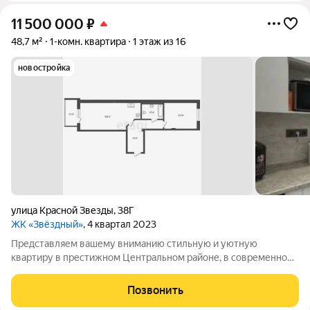
11 500 000
₽
48,7 м²
1-комн. квартира
1 этаж из 16
новостройка
улица Красной Звезды
,
38Г
ЖК «Звёздный»
, 4 квартал 2023
Представляем вашему вниманию стильную и уютную
квартиру в престижном Центральном районе, в современном
жилом комплексе МЖК. Это не просто квартира, а готовое
решение для комфортной жизни, где каждая деталь продумана
Позвонить
до мелочей. Адрес: Красной Звезды,