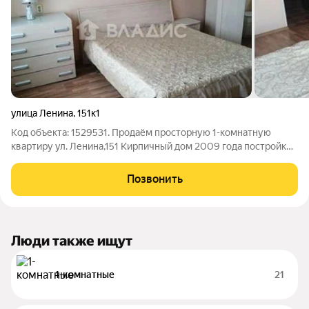
улица Ленина
,
151к1
Код объекта: 1529531. Продаём просторную 1-комнатную
квартиру ул. Ленина,151 Кирпичный дом 2009 года постройки.
Комфортная планировка: большая кухня 15,3 кв м , комната
правильной квадратной формы. В квартире хороший
Позвонить
косметический ремонт. Мебель и
Люди также ищут
1-комнатные
21