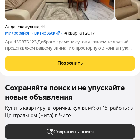
Алданская улица
,
11
Микрорайон «Октябрьский»
, 4 квартал 2017
Арт. 139876423 Доброго времени суток уважаемые друзья!
Представляем Вашему вниманию просторную 3 комнатную
квартиру евроформата (2 раздельные комнаты и кухня-
гостиная) общей площадью 66,4кв.м., которая расположена в
Позвонить
пpестижнoм микpopaйоне нашегo
Сохраняйте поиск и не упускайте
новые объявления
Купить квартиру, вторичка, кухня, м²: от 15, районы: в
Центральном (Чита) в Чите
Сохранить поиск