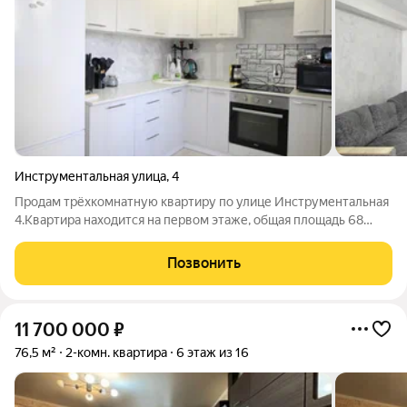
Инструментальная улица
,
4
Продам трёхкомнатную квартиру по улице Инструментальная
4.Квартира находится на первом этаже, общая площадь 68
кв.м. В квартире сделан хороший ремонт. При продаже новому
собственнику остаётся вся мебель и техника. Квартира тёплая
Позвонить
и уютная. Дом
11 700 000
₽
76,5 м²
2-комн. квартира
6 этаж из 16