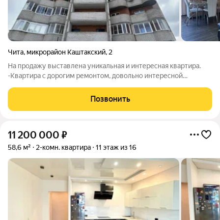
Чита
,
микрорайон Каштакский
,
2
На продажу выставлена уникальная и интересная квартира.
-Квартира с дорогим ремонтом, довольно интересной
планировкой. В каждой комнате есть своя лоджия. Удобная
планировка: кухня-гостиная, две отдельные комнаты, сан. узел,
Позвонить
прихожая. Отличное
11 200 000
₽
58,6 м²
2-комн. квартира
11 этаж из 16