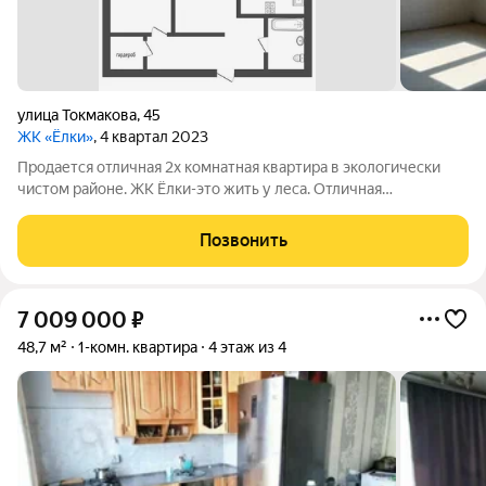
улица Токмакова
,
45
ЖК «Ёлки»
, 4 квартал 2023
Продается отличная 2х комнатная квартира в экологически
чистом районе. ЖК Ёлки-это жить у леса. Отличная
возможность приобрести квартиру в востребованном районе
города. Планировка квартиры: кухня совмещена с гостиной
Позвонить
плюс комната), увеличен сан узел,
7 009 000
₽
48,7 м²
1-комн. квартира
4 этаж из 4