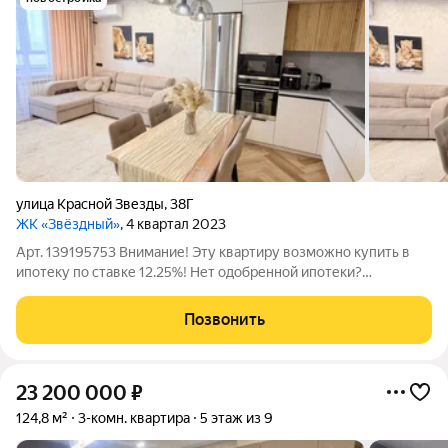
улица Красной Звезды
,
38Г
ЖК «Звёздный»
, 4 квартал 2023
Арт. 139195753 Внимание! Эту квартиру возможно купить в
ипотеку по ставке 12.25%! Нет одобренной ипотеки?
Свяжитесь с нами, мы подберем для вас программу на
выгодных условиях в одном из банков партнеров. Просторная
Позвонить
квартира с качественным
23 200 000
₽
124,8 м²
3-комн. квартира
5 этаж из 9