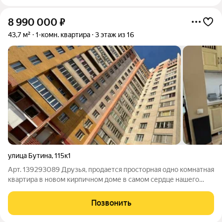
Большиe и
8 990 000
₽
43,7 м²
1-комн. квартира
3 этаж из 16
улица Бутина
,
115к1
Арт. 139293089 Друзья, продается просторная одно комнатная
квартира в новом кирпичном доме в самом сердце нашего
города. Площадь квартиры 43.7 м, располагается на удобном
третьем этаже 16-ти этажного дома. Квартира подойдет, как
Позвонить
для проживания, так и