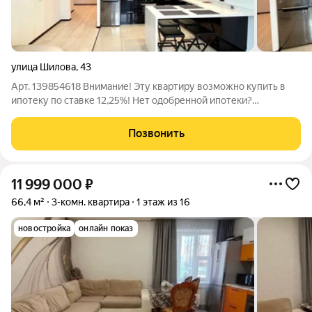
улица Шилова
,
43
Арт. 139854618 Внимание! Эту квартиру возможно купить в
ипотеку по ставке 12,25%! Нет одобренной ипотеки?
Свяжитесь с нами, мы подберем для вас программу на
выгодных условиях в одном из банков партнеров. По
Позвонить
квартире:Современная, уютная, просторная
11 999 000
₽
66,4 м²
3-комн. квартира
1 этаж из 16
новостройка
онлайн показ