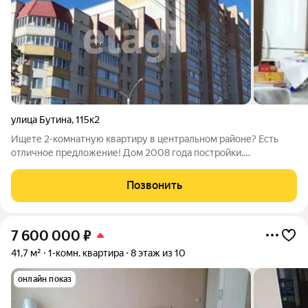
улица Бутина
,
115к2
Ищете 2-комнатную квартиру в центральном районе? Есть
отличное предложение! Дом 2008 года постройки,
расположен в центре города с развитой инфраструктурой,
рядом есть школы, детские сады, магазины, кинотеатр, парки,
Позвонить
остановки маршруток и
7 600 000
₽
41,7 м²
1-комн. квартира
8 этаж из 10
онлайн показ