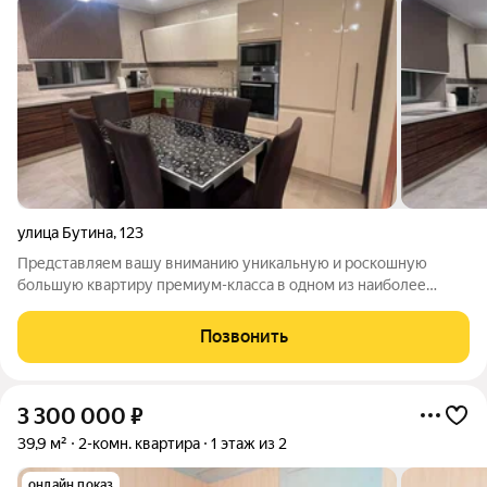
улица Бутина
,
123
Представляем вашу вниманию уникальную и роскошную
большую квартиру премиум-класса в одном из наиболее
привлекательных районов города, исполненную в
современном стиле по индивидуальному проекту! Вся мебель
Позвонить
и техника остаётся! Основные преимущества
3 300 000
₽
39,9 м²
2-комн. квартира
1 этаж из 2
онлайн показ