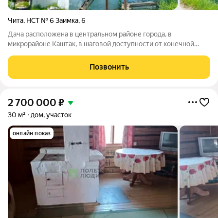
Чита
,
НСТ № 6 Заимка
,
6
Дача расположена в центральном районе города, в
микрорайоне Каштак, в шаговой доступности от конечной
остановки маршрутного такси № 2, что обеспечивает удобную
транспортную доступность. Дом общей площадью 70 м, из
Позвонить
которых 43 м жилая площадь,
2 700 000
₽
30 м²
дом, участок
онлайн показ