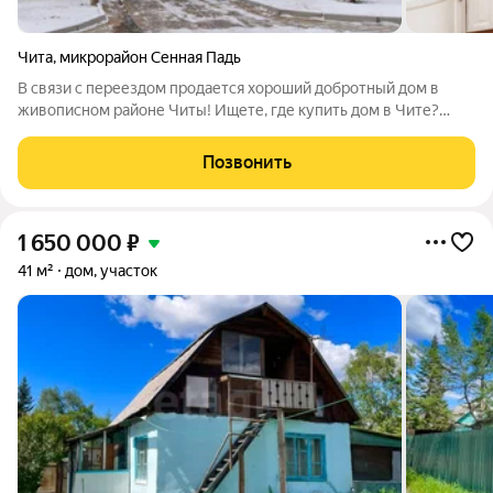
Чита
,
микрорайон Сенная Падь
В связи с переездом продается хороший добротный дом в
живописном районе Читы! Ищете, где купить дом в Чите?
Обратите внимание на уникальное предложение: просторный
дом площадью 328,1 м, в т.ч. площадью жилого помещения
Позвонить
238,6 м, расположенный в мкр.
1 650 000
₽
41 м²
дом, участок