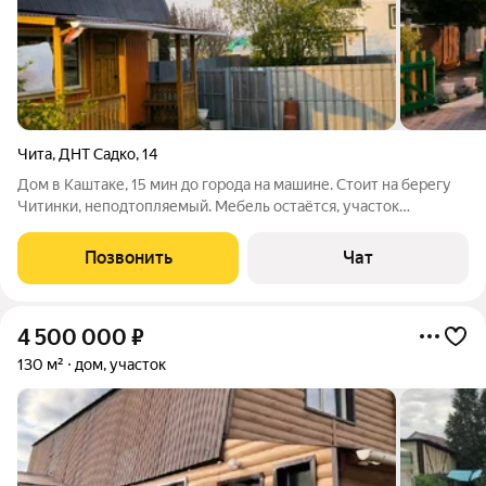
Чита
,
ДНТ Садко
,
14
Дом в Каштаке, 15 мин до города на машине. Стоит на берегу
Читинки, неподтопляемый. Мебель остаётся, участок
разработан. Гараж, баня, летняя кухня.
Позвонить
Чат
4 500 000
₽
130 м²
дом, участок