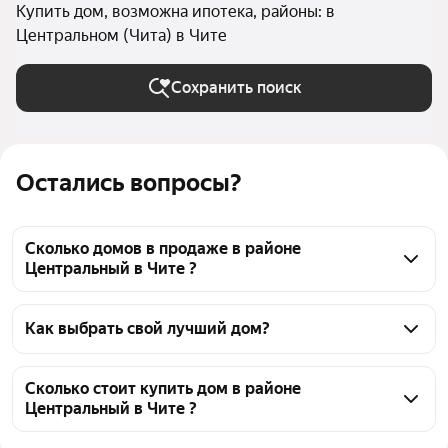
Купить дом, возможна ипотека, районы: в
Центральном (Чита) в Чите
Сохранить поиск
Остались вопросы?
Сколько домов в продаже в районе
Центральный в Чите ?
На Яндекс Недвижимости в продаже в районе 
Центральный в Чите 185 домов, из них 3 
Как выбрать свой лучший дом?
объявления от собственников, 182 объявления от 
Чтобы купить дом в ипотеку в районе 
агентств
Центральный, воспользуйтесь тепловой картой для 
Сколько стоит купить дом в районе
Центральный в Чите ?
оценки инфраструктуры и транспортной 
доступности в выбранном районе в районе 
Цена за квадратный метр
16 667 — 432 900 ₽