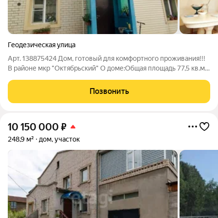
Геодезическая улица
Арт. 138875424 Дом, готовый для комфортного проживания!!!
В районе мкр "Октябрьский" О доме:Oбщая плoщадь 77,5 кв.м.
материал дома бревенчатый , пристройка кирпичный,
преимущества которого хорошая теплоизоляция и
Позвонить
огнестойкость вода централизованная,
10 150 000
₽
248,9 м²
дом, участок