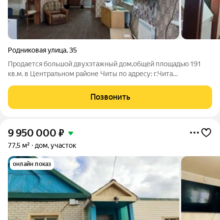
Родниковая улица
,
35
Продается большой двухэтажный дом,общей площадью 191
кв.м. в Центральном районе Читы по адресу: г.Чита
ул.Родниковая,35. Очень хорошая локация: 10 минут на
машине от центра города! Описание дома: Дом
Позвонить
двухэтажный,2011 года постройки,сделан из бруса,на
9 950 000
₽
77,5 м²
дом, участок
онлайн показ