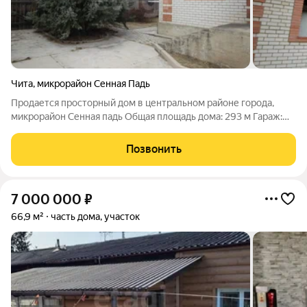
Чита
,
микрорайон Сенная Падь
Продается просторный дом в центральном районе города,
микрорайон Сенная падь Общая площадь дома: 293 м Гараж:
39,5 м Участок: 10 соток Дом выполнен из экологически
чистого 18-го бруса и обложен надежным кирпичом, что
Позвонить
создает привлекательный и
7 000 000
₽
66,9 м²
часть дома, участок