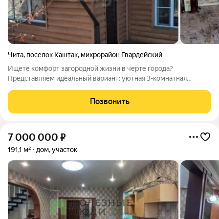
Чита
,
поселок Каштак
,
микрорайон Гвардейский
Ищете комфорт загородной жизни в черте города?
Представляем идеальный вариант: уютная 3-комнатная
квартира в Центральном районе, расположенная в кирпичном
двухквартирном доме 2006 года постройки. Особенности
Позвонить
дома и квартиры: Современный и теплый:
7 000 000
₽
191,1 м²
дом, участок