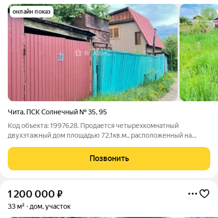
онлайн показ
Чита
,
ПСК Солнечный № 35
,
95
Код объекта: 1997628. Продается четырехкомнатный
двухэтажный дом площадью 72,1кв.м., расположенный на
участке 4 сотки. Тихое ,красивое место. Первый этаж отделан
вагонкой, второй этаж ГВЛ. Печное отопление. Есть гараж 74,
Позвонить
баня 44, теплица на
1 200 000
₽
33 м²
дом, участок