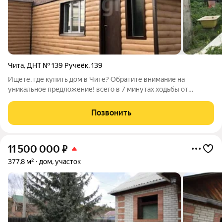
Чита
,
ДНТ № 139 Ручеёк
,
139
Ищете, где купить дом в Чите? Обратите внимание на
уникальное предложение! всего в 7 минутах ходьбы от
остановки, продам дом по адресу Чита, ДНТ № 139 Ручеёк р-н
Центральный. В доме всегда комфортная температура, тепло,
Позвонить
даже в сильный мороз. для тех,
11 500 000
₽
377,8 м²
дом, участок