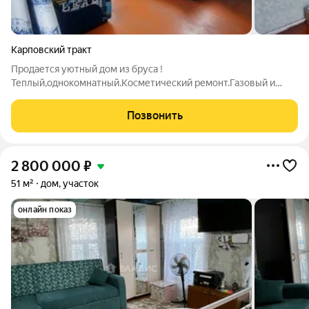
Карповский тракт
Продается уютный дом из бруса !
Теплый,однокомнатный.Косметический ремонт.Газовый и
твердотоплевный котел. Участок 7 соток в
собственности,более подробную информацию по телефону.
Позвонить
2 800 000
₽
51 м²
дом, участок
онлайн показ