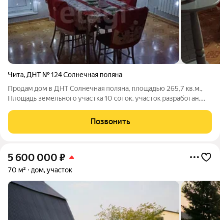
Чита
,
ДНТ № 124 Солнечная поляна
Продам дом в ДНТ Солнечная поляна, площадью 265,7 кв.м.,
Площадь земельного участка 10 соток, участок разработан.
Две теплицы. Дом с ремонтом, 2 этажа. Окна пластиковые. на
полу ламинат. В доме есть 2 санузла, душевая кабина, ванна.
Позвонить
Большие,
5 600 000
₽
70 м²
дом, участок