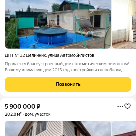
ДНТ № 32 Целинник
,
улица Автомобилистов
Продается благоустроенный дом с косметическим ремонтом!
Вашему вниманию дом 2015 года постройки из пеноблока,
утеплен минватой и обшит сайдингом! Дом одноэтажный, есть
мансарда, сейчас закрыта. Планировка: прихожая, сан. узел,
Позвонить
кухня, зал и две
5 900 000
₽
202,8 м²
дом, участок