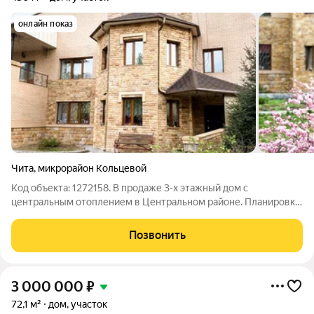
онлайн показ
Чита
,
микрорайон Кольцевой
Код объекта: 1272158. В продаже 3-х этажный дом с
центральным отоплением в Центральном районе. Планировка:
- цокольный этаж: сауна, бассейн, раздельный санузел,
комната отдыха; - первый этаж: просторный коридор, кухня с
Позвонить
эркером, спальня, совмещенный
3 000 000
₽
72,1 м²
дом, участок