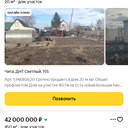
20 м²
дом, участок
онлайн показ
Чита
,
ДНТ Светлый
,
155
Арт. 134680620 Срочно продается дом 20 м кв! Обшит
профлистом Дом на участке 807м кв Есть новая большая баня
Гараж Теплица с капитальным каркасомЕсть скважина, вода
заведена в дом Отопление печное Забор из профлиста Ворота
Позвонить
с железным каркасом с
42 000 000
₽
450 м²
дом, участок