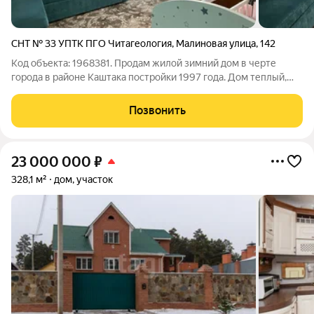
СНТ № 33 УПТК ПГО Читагеология
,
Малиновая улица
,
142
Код объекта: 1968381. Продам жилой зимний дом в черте
города в районе Каштака постройки 1997 года. Дом теплый,
двухкомнатный, отопление печное, окна деревянные. Две
смежные комнаты и кухня ( 6 кв). Состояние ухоженное,
Позвонить
жилое. Колодец на участке,
23 000 000
₽
328,1 м²
дом, участок