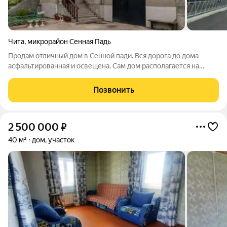
Чита
,
микрорайон Сенная Падь
Продам отличный дом в Сенной пади. Вся дорога до дома
асфальтированная и освещена. Сам дом располагается на
участке в 12 соток в лесном массиве. Также рядом ручей,
озеро и спортивная/детская площадка. Дом кирпичный
Позвонить
2005гп. Площадь дома 280м2. Толщина
2 500 000
₽
40 м²
дом, участок