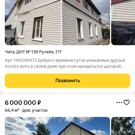
Чита
,
ДНТ № 139 Ручеёк
,
171
Арт. 140099472 Доброго времени суток уважаемые друзья!
Хотите жить в своем доме при этом находиться в шаговой
доступности от городской инфраструктуры? Тогда этот дом
именно то, что вы искали. Представляю Вашему вниманию
Позвонить
замечательный 2-х этажный
6 000 000
₽
66,4 м²
дом, участок