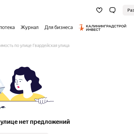
Ра
потека
Журнал
Для бизнеса
имость по улице Гвардейская улица
 улице нет предложений