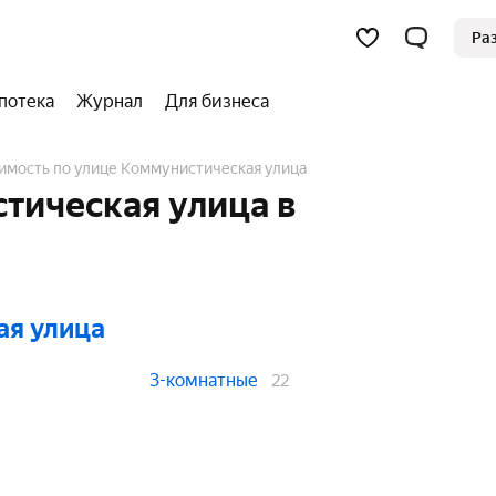
Ра
потека
Журнал
Для бизнеса
имость по улице Коммунистическая улица
тическая улица в
ая улица
3-комнатные
22