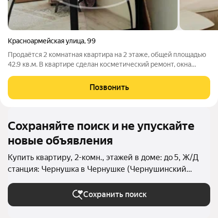
Красноармейская улица
,
99
Продаётся 2 комнатная квартира на 2 этаже, общей площадью
42.9 кв.м. В квартире сделан косметический ремонт, окна
стеклопакеты, хорошая планировка, комнаты изолированы,
большая кухня. Низкие коммунальные платежи. Рядом с домом
Позвонить
развита вся
Сохраняйте поиск и не упускайте
новые объявления
Купить квартиру, 2-комн., этажей в доме: до 5, Ж/Д
станция: Чернушка в Чернушке (Чернушинский
округ)
Сохранить поиск