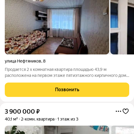
улица Нефтяников
,
8
Продается 2 х комнатная квартира площадью 43,9 м
расположена на первом этаже пятиэтажного кирпичного дома
в центральном районе города. Удобная планировка включает
просторную гостиную, изолированную спальню, раздельный
Позвонить
санузел и кухню 6 м. Окна
3 900 000
₽
40,1 м²
2-комн. квартира
1 этаж из 3