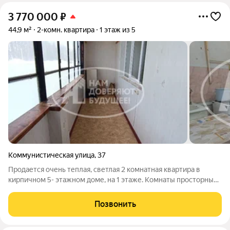
3 770 000
₽
44,9 м²
2-комн. квартира
1 этаж из 5
Коммунистическая улица
,
37
Продается очень теплая, светлая 2 комнатная квартира в
кирпичном 5- этажном доме, на 1 этаже. Комнаты просторные.
Санузел раздельный. 6 метровый балкон остеклен. Чистый
подъезд, доброжелательные соседи. Хороший развитый
Позвонить
район. Рядом поликлиника,