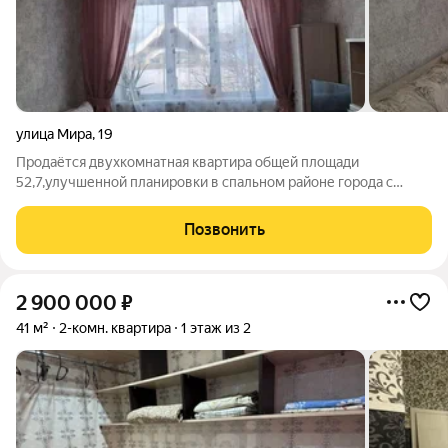
улица Мира
,
19
Продаётся двухкомнатная квартира общей площади
52,7,улучшенной планировки в спальном районе города с
развитой инфраструктурой. В шаговой доступности находятся
школа, детский сад, фельдшерско-акушерский пункт (ФАП),
Позвонить
магазин «Пятёрочка», аптека и
2 900 000
₽
41 м²
2-комн. квартира
1 этаж из 2