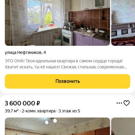
улица Нефтяников
,
4
ЭТО ОНА! Твоя идеальная квартира в самом сердце города!
Хватит искать, ты её нашел! Свежая, стильная, современная
«двушка» (43,4 м), где каждый угол пропитан уютом. Что
внутри? Стильный ремонт: Всё новое, чистое и очень
Позвонить
фотогеничное. Всё включено:
3 600 000
₽
39,7 м²
2-комн. квартира
3 этаж из 5