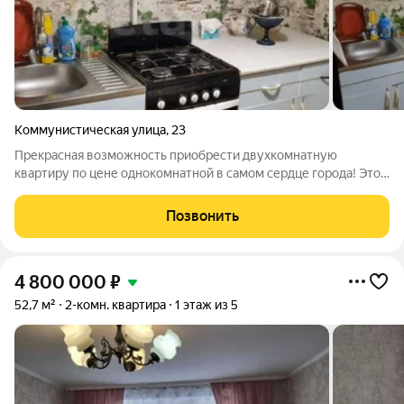
Коммунистическая улица
,
23
Прекрасная возможность приобрести двухкомнатную
квартиру по цене однокомнатной в самом сердце города! Это
уникальное предложение для тех, кто ищет комфортное и
доступное жилье или выгодное помещение для бизнеса.
Позвонить
Квартира расположена на первом этаже,
4 800 000
₽
52,7 м²
2-комн. квартира
1 этаж из 5