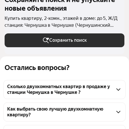
новые объявления
Купить квартиру, 2-комн., этажей в доме: до 5, Ж/Д
станция: Чернушка в Чернушке (Чернушинский
округ)
Сохранить поиск
Остались вопросы?
Сколько двухкомнатных квартир в продаже у
станции Чернушка в Чернушке ?
На Яндекс Недвижимости в продаже у станции 
Чернушка в Чернушке 59 двухкомнатных квартир, 
Как выбрать свою лучшую двухкомнатную
квартиру?
из них 59 объявлений от агентств
Чтобы купить 2-комнатную квартиру в 