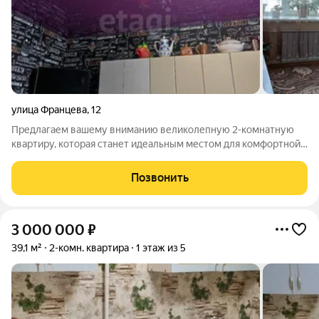
улица Францева
,
12
Предлагаем вашему вниманию великолепную 2-комнатную
квартиру, которая станет идеальным местом для комфортной
жизни! Общая площадь квартиры составляет 38,7 м, что
позволяет с легкостью организовать пространство по вашему
Позвонить
вкусу. Современный ремонт и
3 000 000
₽
39,1 м²
2-комн. квартира
1 этаж из 5