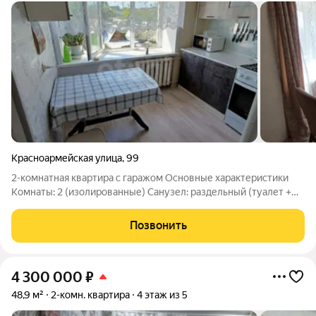
Красноармейская улица
,
99
2-комнатная квартира с гаражом Основные характеристики
Комнаты: 2 (изолированные) Санузел: раздельный (туалет +
ванная) Ремонт: хороший, качественная отделка (въезжай и
живи) Гараж: небольшой, собственный Расположение До
Позвонить
центра города: 10
4 300 000
₽
48,9 м²
2-комн. квартира
4 этаж из 5