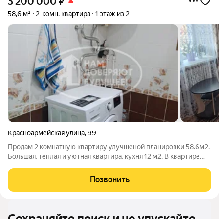
3 200 000
₽
58,6 м²
2-комн. квартира
1 этаж из 2
Красноармейская улица
,
99
Продам 2 комнатную квартиру улучшеной планировки 58.6м2.
Большая, теплая и уютная квартира, кухня 12 м2. В квартире
сделан хороший ремонт, окна заменены на стеклопакеты,
металлическая входная дверь, натяжные потолки по всей
Позвонить
квартире. Хорошие,
Сохраняйте поиск и не упускайте