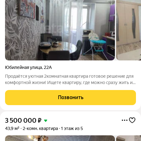
Юбилейная улица
,
22А
Продаётся уютная 2комнатная квартира готовое решение для
комфортной жизни! Ищете квартиру, где можно сразу жить и
не тратить время и деньги на ремонт? Обратите внимание на
этот вариант на 4 этаже современного дома. Общая площадь
Позвонить
48,9 м,
3 500 000
₽
43,9 м²
2-комн. квартира
1 этаж из 5