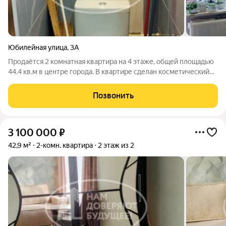
Юбилейная улица
,
3А
Продаётся 2 комнатная квартира на 4 этаже, общей площадью
44.4 кв.м в центре города. В квартире сделан косметический
ремонт, окна стеклопакеты, хорошая входная дверь. Рядом с
домом развития та вся инфраструктура. Поможем с
Позвонить
одобрением ипотеки без
3 100 000
₽
42,9 м²
2-комн. квартира
2 этаж из 2