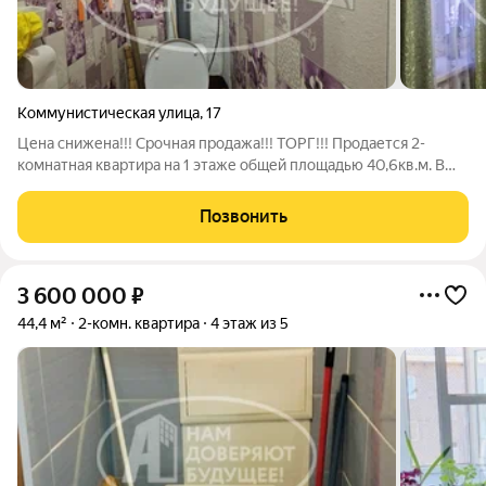
Коммунистическая улица
,
17
Цена снижена!!! Срочная продажа!!! ТОРГ!!! Продается 2-
комнатная квартира на 1 этаже общей площадью 40,6кв.м. В
квартире сделан косметический ремонт, заменены окна во
всех комнатах. Пол бетонный, линолеум. Санузел раздельный.
Позвонить
В этой квартире отличная
3 600 000
₽
44,4 м²
2-комн. квартира
4 этаж из 5