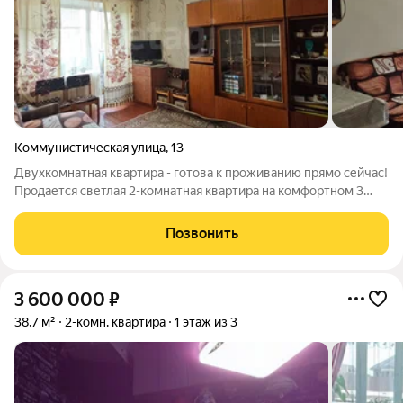
Коммунистическая улица
,
13
Двухкомнатная квартира - готова к проживанию прямо сейчас!
Продается светлая 2-комнатная квартира на комфортном 3
этаже. Идеальный вариант для тех, кто хочет заехать и жить О
квартире: Состояние: Отличное, полностью готова к
Позвонить
проживанию Окна и
3 600 000
₽
38,7 м²
2-комн. квартира
1 этаж из 3