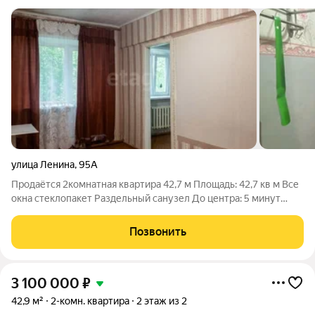
улица Ленина
,
95А
Продаётся 2комнатная квартира 42,7 м Площадь: 42,7 кв м Все
окна стеклопакет Раздельный санузел До центра: 5 минут
пешком Инфраструктура в шаговой доступности: магазины ,
детский сад , аптеки , школа , колледж и др. Удобное
Позвонить
расположение для
3 100 000
₽
42,9 м²
2-комн. квартира
2 этаж из 2