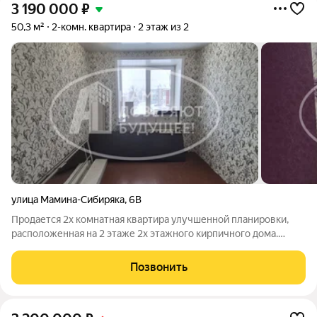
3 190 000
₽
50,3 м²
2-комн. квартира
2 этаж из 2
улица Мамина-Сибиряка
,
6В
Продается 2х комнатная квартира улучшенной планировки,
расположенная на 2 этаже 2х этажного кирпичного дома.
Общая площадь квартиры 50,3 кв.м., 2 изолированные
комнаты, большая кухня, раздельный санузел, кладовая,
Позвонить
большая застекленная стеклопакетами