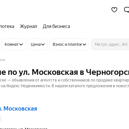
потека
Журнал
Для бизнеса
Комнат
Цена
Взнос и платёж
кая
е по ул. Московская в Черногорс
рске — объявления от агентств и собственников по продаже кварти
р на Яндекс Недвижимости. В нашем каталоге предложения в новост
л. Московская