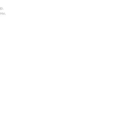
р.
ины.