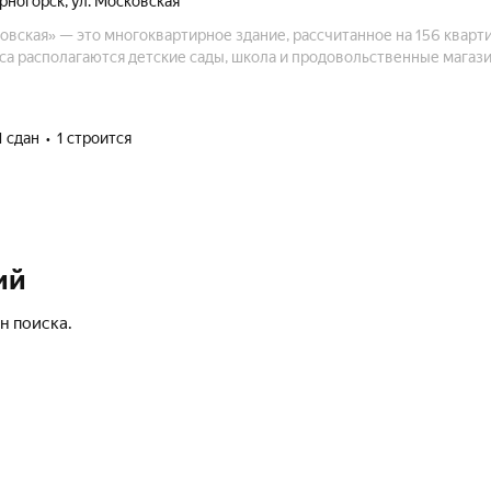
рногорск
,
ул. Московская
овская» — это многоквартирное здание, рассчитанное на 156 кварти
са располагаются детские сады, школа и продовольственные магаз
1 сдан
1 строится
ий
н поиска.