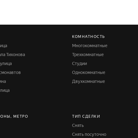
КОМНАТНОСТЬ
лица
Многокомнатные
ала Тихонова
Трехкомнатные
 улица
Студии
осмонавтов
Однокомнатные
ина
Двухкомнатные
улица
ЙОНЫ, МЕТРО
ТИП СДЕЛКИ
Снять
Снять посуточно