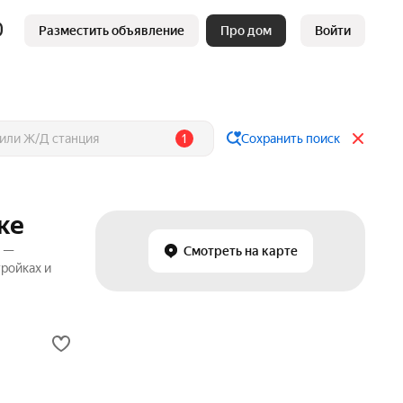
Разместить объявление
Про дом
Войти
1
Сохранить поиск
ке
р —
Смотреть на карте
ройках и