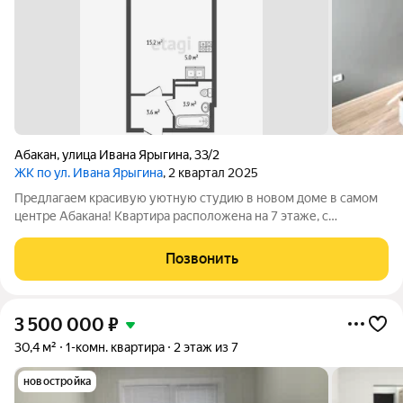
Абакан
,
улица Ивана Ярыгина
,
33/2
ЖК по ул. Ивана Ярыгина
, 2 квартал 2025
Предлагаем красивую уютную студию в новом доме в самом
центре Абакана! Квартира расположена на 7 этаже, с
застекленного балкона открывается красивейший вид на
город. В квартире выполнен новый современный ремонт,
Позвонить
после которого еще никто не проживал.
3 500 000
₽
30,4 м²
1-комн. квартира
2 этаж из 7
новостройка