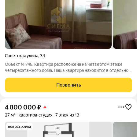
Советская улица
,
34
Объект №745. Квартира расположена на четвертом этаже
четырехэтажного дома. Наша квартира находится в отдельной
секции, где проживают три семьи. Соседи дружелюбные. В
помещении установлена новая металлическая входная дверь:
Позвонить
снаружи она темного цвета,
4 800 000
₽
27 м²
квартира-студия
7 этаж из 13
новостройка