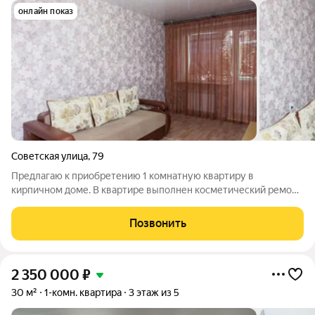
онлайн показ
Советская улица
,
79
Предлагаю к приобретению 1 комнатную квартиру в
кирпичном доме. В квартире выполнен косметический ремонт,
Дом газовый. Чистая, светлая квартира в центре города.
Инфраструктура района развитая, в шаговой доступности
Позвонить
находится школа, детский сад,
2 350 000
₽
30 м²
1-комн. квартира
3 этаж из 5