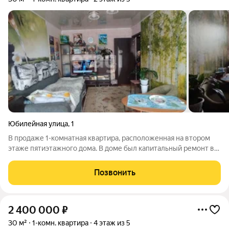
Юбилейная улица
,
1
В продаже 1-комнатная квартира, расположенная на втором
этаже пятиэтажного дома. В доме был капитальный ремонт в
конце 2024 года. В квартире сделан косметический ремонт,
балкон утепленный, санузел совмещенный, встроенная
Позвонить
гардеробная. Не требует каких
2 400 000
₽
30 м²
1-комн. квартира
4 этаж из 5