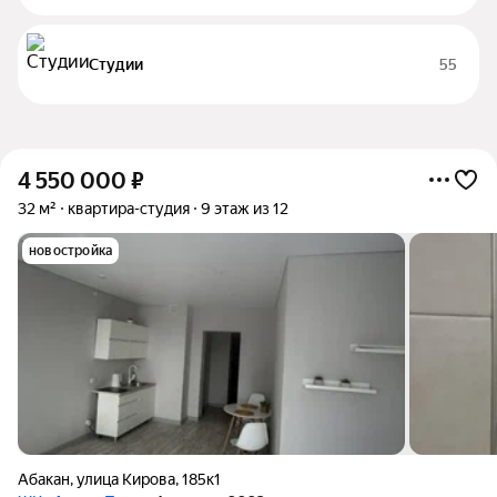
Студии
55
4 550 000
₽
32 м²
квартира-студия
9 этаж из 12
новостройка
Абакан
,
улица Кирова
,
185к1