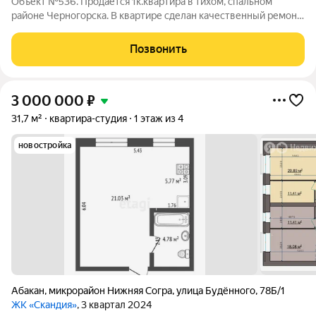
Объект №536. Продаётся 1к.квартира в тихом, спальном
районе Черногорска. В квартире сделан качественный ремонт.
Заменены радиаторы отопления. Окна ПВХ. Натяжные
потолки. На полу в одной комнате уложен линолеум, в
Позвонить
остальных кафель. Квартира тёплая,
3 000 000
₽
31,7 м²
квартира-студия
1 этаж из 4
новостройка
Абакан
,
микрорайон Нижняя Согра
,
улица Будённого
,
78Б/1
ЖК «Скандия»
, 3 квартал 2024