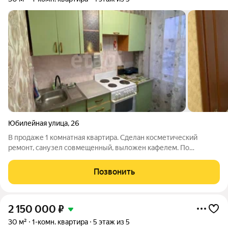
Юбилейная улица
,
26
В продаже 1 комнатная квартира. Сделан косметический
ремонт, санузел совмещенный, выложен кафелем. По
планировке, есть возможность сделать гардеробную.
Квартира в очень удобном районе, в шаговой доступности
Позвонить
находятся несколько детских садов, школ,
2 150 000
₽
30 м²
1-комн. квартира
5 этаж из 5