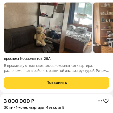
проспект Космонавтов
,
26А
В продаже уютная, светлая, однокомнатная квартира,
расположенная в районе с развитой инфраструктурой. Рядом
располагаются детские сады, школа, Сбербанк, магазины,
скверы. В квартире выполнен косметический ремонт.
Позвонить
Преимущества квартиры: - просторная
3 000 000
₽
30 м²
1-комн. квартира
4 этаж из 5