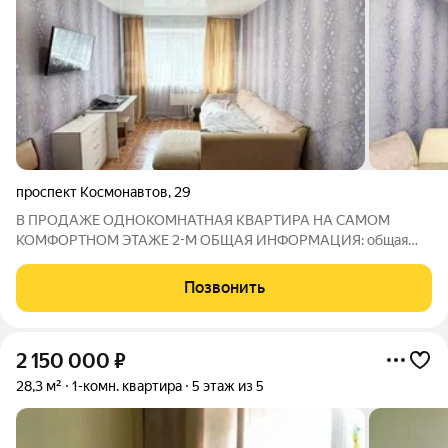
проспект Космонавтов
,
29
В ПРОДАЖЕ ОДНОКОМНАТНАЯ КВАРТИРА НА САМОМ
КОМФОРТНОМ ЭТАЖЕ 2-М ОБЩАЯ ИНФОРМАЦИЯ: общая
площадь кв 30.1 м2 окна выходят во двор выполнен
косметический ремонт: натяжной потолок напольное
Позвонить
покрытие -линолеум санузел совмещен в кафеле сантехника и
2 150 000
₽
28,3 м²
1-комн. квартира
5 этаж из 5