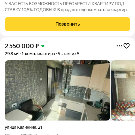
У ВАС ЕСТЬ ВОЗМОЖНОСТЬ ПРЕОБРЕСТИ КВАРТИРУ ПОД
СТАВКУ 10,5% ГОДОВЫХ! В продаже однокомнатная квартира
на 5-м этаже. Квартира с косметическим ремонтом: В
прихожей и на кухне постелен линолеум(в комнате нет
Позвонить
напольного покрытия). На потолке плитка.
2 550 000
₽
29,8 м²
1-комн. квартира
5 этаж из 5
улица Калинина
,
21