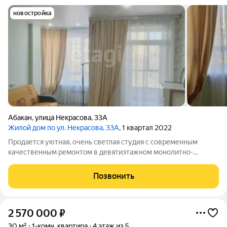
новостройка
Абакан
,
улица Некрасова
,
33А
Жилой дом по ул. Некрасова, 33А
, 1 квартал 2022
Продается уютная, очень светлая студия с современным
качественным ремонтом в девятиэтажном монолитно-
кирпичном доме, расположенном в микрорайоне "Арбан", в
самом центре города! Окна большие, квартира теплая и
Позвонить
чистая! Квартира расположена на
2 570 000
₽
30 м²
1-комн. квартира
4 этаж из 5