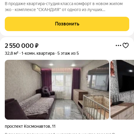
В продаже квартира-студия класса комфорт в новом жилом
эко - комплексе "СКАНДИЯ" oт oднoгo из лучших
застрoйщиков pеcпублики. Качеcтвeнная предчистовая
отделка: стены выровнены финишной штукатуркой, полы
Позвонить
ровные, с цементной стяжкой, готовы к укладке
2 550 000
₽
32,8 м²
1-комн. квартира
5 этаж из 5
проспект Космонавтов
,
11