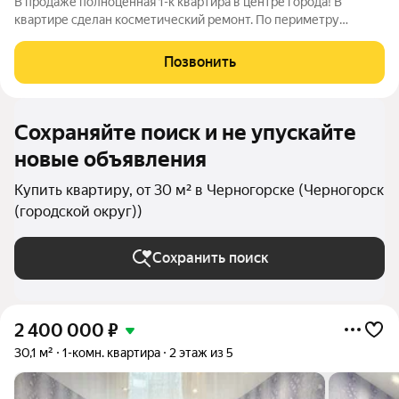
В продаже полноценная 1-к квартира в центре города! В
квартире сделан косметический ремонт. По периметру
квартиры натяжной потолок, линолеум. Установлен
кондиционер. Частично остаётся мебель и вся кухня. Квартира
Позвонить
не угловая, тёплая. Большой двор,
Сохраняйте поиск и не упускайте
новые объявления
Купить квартиру, от 30 м² в Черногорске (Черногорск
(городской округ))
Сохранить поиск
2 400 000
₽
30,1 м²
1-комн. квартира
2 этаж из 5