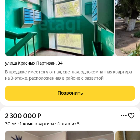
улица Красных Партизан
,
34
В продаже имеется уютная, светлая, однокомнатная квартира
на 3-этаже, расположенная в районе с развитой
инфраструктурой. Рядом располагаются детские сады, школа,
техникум, стадион "Шахтер", магазины, сквер. В квартире
Позвонить
выполнен косметический ремонт,
2 300 000
₽
30 м²
1-комн. квартира
4 этаж из 5