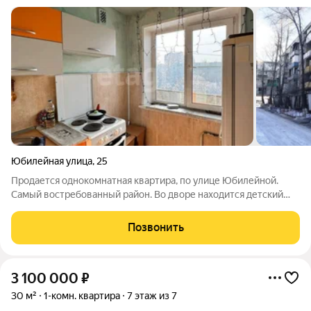
Юбилейная улица
,
25
Продается однокомнатная квартира, по улице Юбилейной.
Самый востребованный район. Во дворе находится детский
сад, все магазины в шаговой доступности: Магнит, Ролби,
Командор, Каскад. Рядом находится остановка. Имеется
Позвонить
большой балкон на два окна.
3 100 000
₽
30 м²
1-комн. квартира
7 этаж из 7