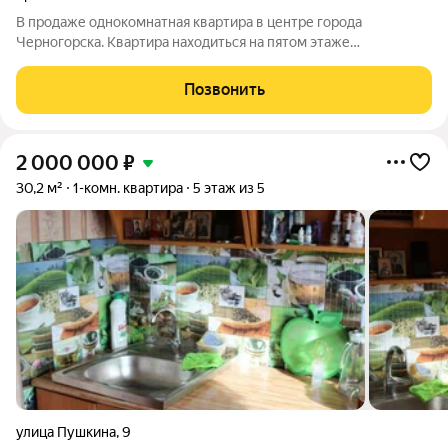
В продаже однокомнатная квартира в центре города
Черногорска. Квартира находиться на пятом этаже
пятиэтажного дома. В квартире выполнен косметический
ремонт: стены выровнены, наклеены качественные обои, на
Позвонить
полу линолеум, во всей квартире натяжной
2 000 000
₽
30,2 м²
1-комн. квартира
5 этаж из 5
улица Пушкина
,
9