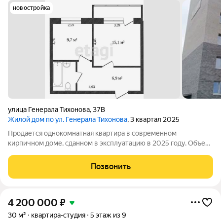
новостройка
улица Генерала Тихонова
,
37В
Жилой дом по ул. Генерала Тихонова
, 3 квартал 2025
Продается однокомнатная квартира в современном
кирпичном доме, сданном в эксплуатацию в 2025 году. Объект
предлагается с предчистовой отделкой: стены и полы
идеально выровнены, полностью подведены все инженерные
Позвонить
коммуникации электрика и
4 200 000
₽
30 м²
квартира-студия
5 этаж из 9