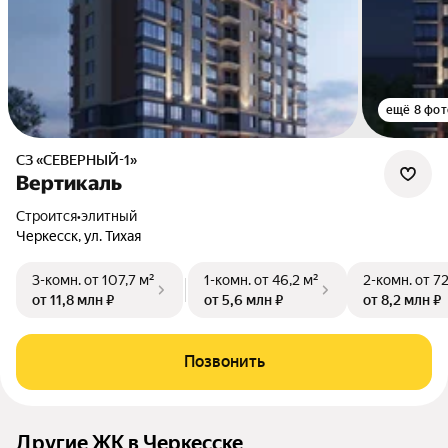
ещё 8 фот
СЗ «СЕВЕРНЫЙ-1»
Вертикаль
Строится
•
элитный
Черкесск, ул. Тихая
3-комн.
от 107,7 м²
1-комн.
от 46,2 м²
2-комн.
от 72
от 11,8 млн ₽
от 5,6 млн ₽
от 8,2 млн ₽
Позвонить
Другие ЖК в Черкесске