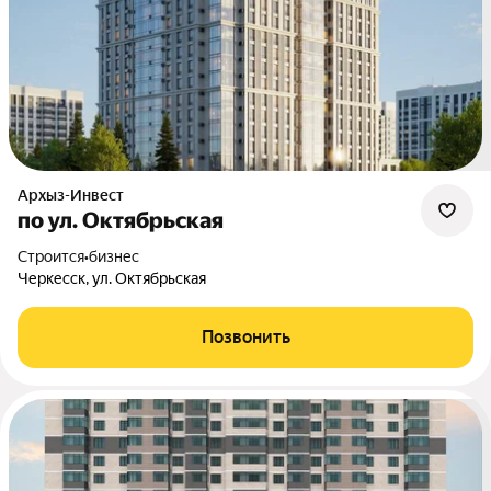
Архыз-Инвест
по ул. Октябрьская
Строится
•
бизнес
Черкесск, ул. Октябрьская
Позвонить