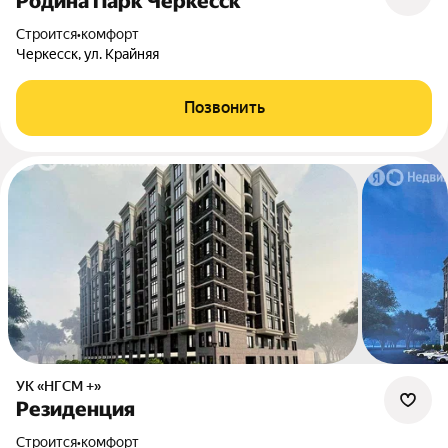
Родина Парк Черкесск
Строится
•
комфорт
Черкесск, ул. Крайняя
Позвонить
УК «НГСМ +»
Резиденция
Строится
•
комфорт