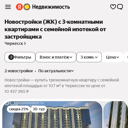
Новостройки (ЖК) с 3-комнатными
квартирами с семейной ипотекой от
застройщика
Черкесск
Фильтры
Взнос и платёж
3 комн.
Цена
3
2 новостройки
•
по актуальности
Новостройки — купить трехкомнатную квартиру с семейной
ипотекой площадью от 107 м² в Черкесске по цене от
10 437 390 ₽
скидка 25%
3D-тур