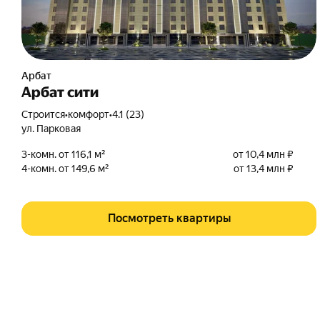
Арбат
Арбат сити
Строится
•
комфорт
•
4.1 (23)
ул. Парковая
3-комн. от 116,1 м²
от 10,4 млн ₽
4-комн. от 149,6 м²
от 13,4 млн ₽
Посмотреть квартиры