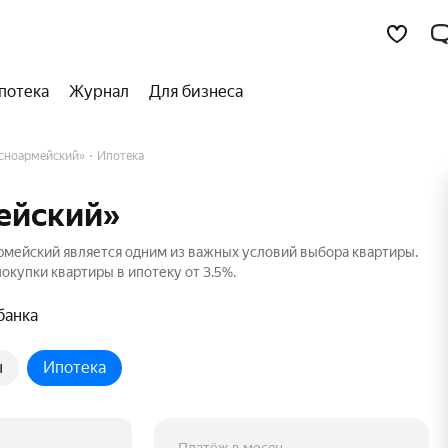
потека
Журнал
Для бизнеса
сноармейский»
Ипотека
ейский»
мейский является одним из важных условий выбора квартиры.
окупки квартиры в ипотеку от 3.5%.
банка
ы
Ипотека