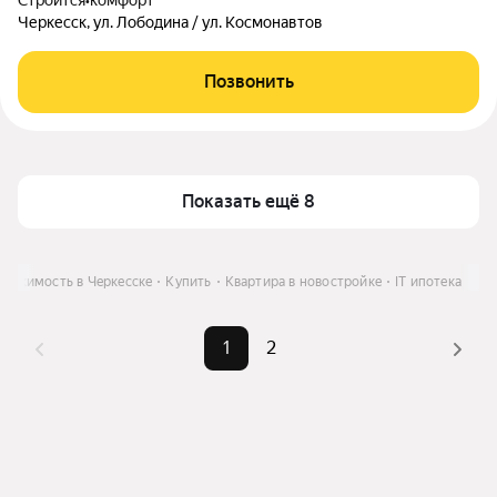
Строится
•
комфорт
Черкесск, ул. Лободина / ул. Космонавтов
Позвонить
Показать ещё 8
вижимость в Черкесске
Купить
Квартира в новостройке
IT ипотека
1
2