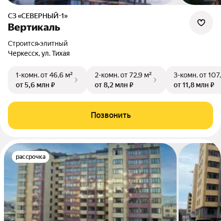
СЗ «СЕВЕРНЫЙ-1»
Вертикаль
Строится
•
элитный
Черкесск, ул. Тихая
1-комн.
от 46,6 м²
2-комн.
от 72,9 м²
3-комн.
от 107
от 5,6 млн ₽
от 8,2 млн ₽
от 11,8 млн ₽
Позвонить
рассрочка