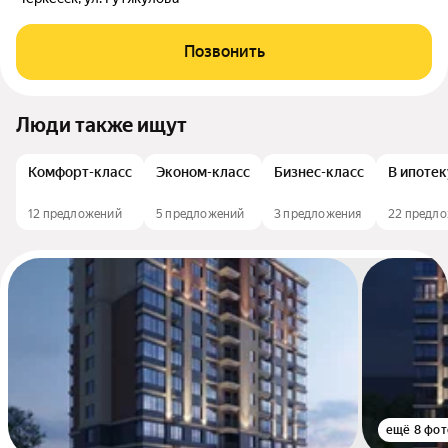
Позвонить
Люди также ищут
Комфорт-класс
Эконом-класс
Бизнес-класс
В ипотек
12 предложений
5 предложений
3 предложения
22 предл
ещё 8 фот