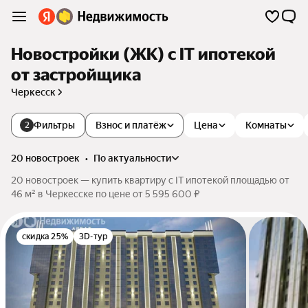
Новостройки (ЖК) с IT ипотекой
от застройщика
Черкесск
Фильтры
Взнос и платёж
Цена
Комнаты
2
20 новостроек
•
по актуальности
20 новостроек — купить квартиру с IT ипотекой площадью от
46 м² в Черкесске по цене от 5 595 600 ₽
скидка 25%
3D-тур