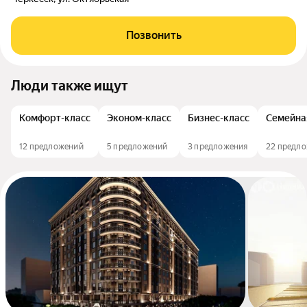
Позвонить
Люди также ищут
Комфорт-класс
Эконом-класс
Бизнес-класс
Семейна
12 предложений
5 предложений
3 предложения
22 предл