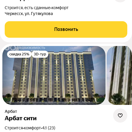
Строится, есть сданные
•
комфорт
Черкесск, ул. Гутякулова
Позвонить
скидка 25%
3D-тур
Арбат
Арбат сити
Строится
•
комфорт
•
4.1 (23)