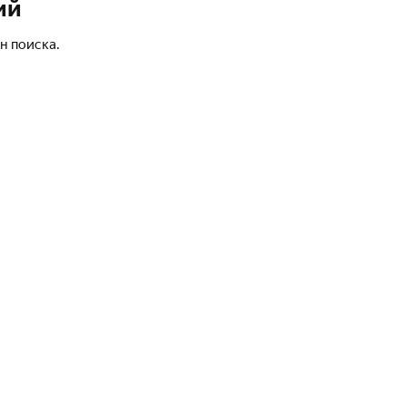
ий
н поиска.