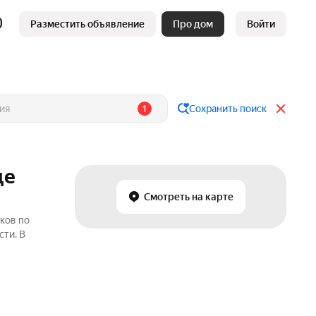
Разместить объявление
Про дом
Войти
1
Сохранить поиск
це
Смотреть на карте
ков по
ти. В