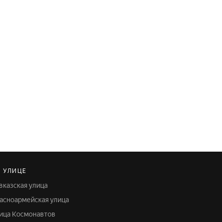
 УЛИЦЕ
авказская улица
расноармейская улица
лица Космонавтов