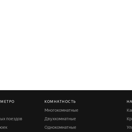
 МЕТРО
КОМНАТНОСТЬ
НА
Многокомнатные
К
ных поездов
Двухкомнатные
К
роек
Однокомнатные
У