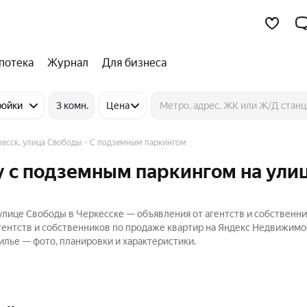
потека
Журнал
Для бизнеса
ройки
3 комн.
Цена
кесск, улица Свободы
С подземным паркингом
у с подземным паркингом на ули
лице Свободы в Черкесске — объявления от агентств и собственни
ентств и собственников по продаже квартир на Яндекс Недвижимос
лье — фото, планировки и характеристики.