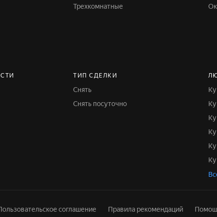
Трехкомнатные
О
ОСТИ
ТИП СДЕЛКИ
Л
Снять
К
Снять посуточно
К
К
К
К
К
Вс
Пользовательское соглашение
Правила рекомендаций
Помощ