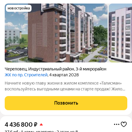
новостройка
Череповец
,
Индустриальный район
,
3-й микрорайон
ЖК по пр. Строителей
, 4 квартал 2028
Начните новую главу жизни в жилом комплексе «Талисман»
воспользуйтесь выгодными ценами на старте продаж! Жилой
комплекс комфорткласса возводится в индустриальном
районе города Череповца. Особенности здания и территории
Позвонить
Комплекс представляет собой
4 436 800
₽