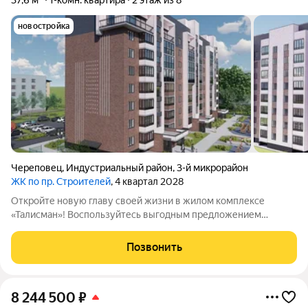
37,6 м²
1-комн. квартира
2 этаж из 8
новостройка
Череповец
,
Индустриальный район
,
3-й микрорайон
ЖК по пр. Строителей
, 4 квартал 2028
Откройте новую главу своей жизни в жилом комплексе
«Талисман»! Воспользуйтесь выгодным предложением
специальные цены действуют на старте продаж.
Поторопитесь, чтобы стать одним из первых покупателей!
Позвонить
Жилой комплекс комфорткласса находится в
8 244 500
₽