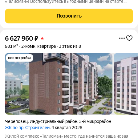
«Талисман»! Воспользуйтесь выгодными ценами на старте
продаж не упустите свой шанс! Жилой комплекс
комфорткласса возводится в индустриальном районе города
Позвонить
Череповца. Особенности здания и территории:
6 627 960
₽
58,1 м²
2-комн. квартира
3 этаж из 8
новостройка
Череповец
,
Индустриальный район
,
3-й микрорайон
ЖК по пр. Строителей
, 4 квартал 2028
Жилой комплекс «Талисман» место, где начнётся ваша новая