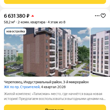
возводится в индустриальном районе города
6 631 380
₽
58,2 м²
2-комн. квартира
4 этаж из 8
новостройка
Череповец
,
Индустриальный район
,
3-й микрорайон
ЖК по пр. Строителей
, 4 квартал 2028
Жилой комплекс «Талисман» место, где начнётся ваша новая
история! Предлагаем воспользоваться выгодными ценами на
старте продаж не упустите свой шанс! Комплекс
комфорткласса возводится в индустриальном районе города