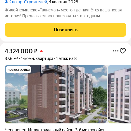
ЖК по пр. Строителей
, 4 квартал 2028
Жилой комплекс «Талисман» место, где начнётся ваша новая
история! Предлагаем воспользоваться выгодным
предложением: на старте продаж действуют специальные
цены не упустите свой шанс! Комплекс комфорткласса
Позвонить
возводится в индустриальном районе города
4 324 000
₽
37,6 м²
1-комн. квартира
1 этаж из 8
новостройка
Череповец
,
Индустриальный район
,
3-й микрорайон