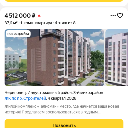
4 512 000
₽
37,6 м²
1-комн. квартира
4 этаж из 8
новостройка
Череповец
,
Индустриальный район
,
3-й микрорайон
ЖК по пр. Строителей
, 4 квартал 2028
Жилой комплекс «Талисман» место, где начнётся ваша новая
история! Предлагаем воспользоваться выгодным
предложением: на старте продаж действуют специальные
цены не упустите свой шанс! Комплекс комфорткласса
Позвонить