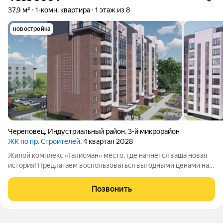
37,9 м²
1-комн. квартира
1 этаж из 8
новостройка
Череповец
,
Индустриальный район
,
3-й микрорайон
ЖК по пр. Строителей
, 4 квартал 2028
Жилой комплекс «Талисман» место, где начнётся ваша новая
история! Предлагаем воспользоваться выгодными ценами на
старте продаж не упустите свой шанс! Комплекс
комфорткласса возводится в индустриальном районе города
Позвонить
Череповца. Особенности здания и