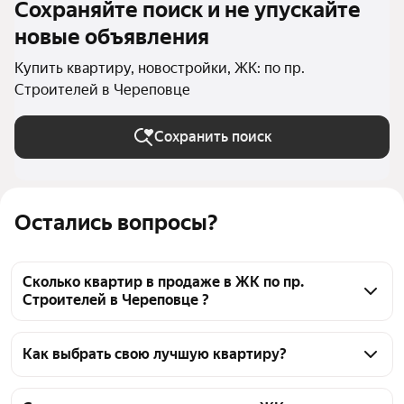
Сохраняйте поиск и не упускайте
новые объявления
Купить квартиру, новостройки, ЖК: по пр.
Строителей в Череповце
Сохранить поиск
Остались вопросы?
Сколько квартир в продаже в ЖК по пр.
Строителей в Череповце ?
На Яндекс Недвижимости в продаже в ЖК по пр. 
Строителей в Череповце 39 квартир 39 
Как выбрать свою лучшую квартиру?
объявлений от застройщиков
Чтобы купить квартиру в новостройке в ЖК по пр. 