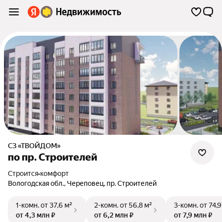
СЗ «ТВОЙДОМ»
по пр. Строителей
Строится
•
комфорт
Вологодская обл.
,
Череповец
,
пр. Строителей
1-комн.
от 37,6 м²
2-комн.
от 56,8 м²
3-комн.
от 74,9
от 4,3 млн ₽
от 6,2 млн ₽
от 7,9 млн ₽