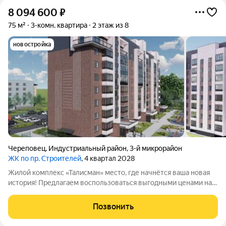
8 094 600
₽
75 м²
3-комн. квартира
2 этаж из 8
новостройка
Череповец
,
Индустриальный район
,
3-й микрорайон
ЖК по пр. Строителей
, 4 квартал 2028
Жилой комплекс «Талисман» место, где начнётся ваша новая
история! Предлагаем воспользоваться выгодными ценами на
старте продаж не упустите свой шанс! Комплекс
комфорткласса возводится в индустриальном районе города
Позвонить
Череповца. Что ждёт будущих