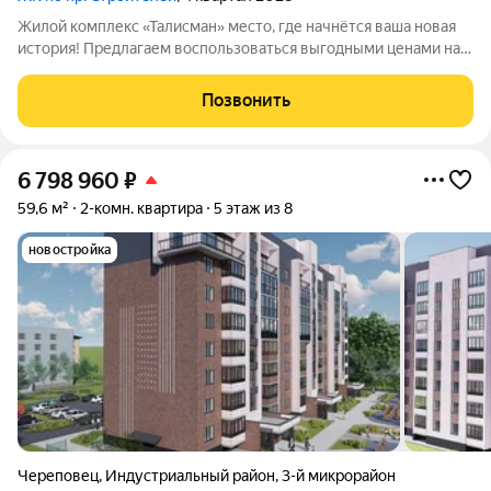
Жилой комплекс «Талисман» место, где начнётся ваша новая
история! Предлагаем воспользоваться выгодными ценами на
старте продаж не упустите свой шанс! Комплекс
комфорткласса возводится в индустриальном районе города
Позвонить
Череповца. Особенности
6 798 960
₽
59,6 м²
2-комн. квартира
5 этаж из 8
новостройка
Череповец
,
Индустриальный район
,
3-й микрорайон