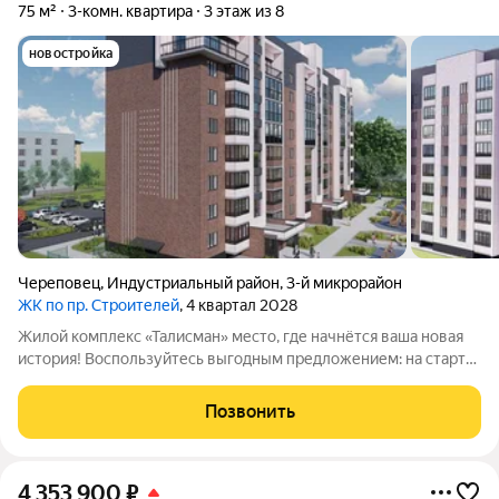
75 м²
3-комн. квартира
3 этаж из 8
новостройка
Череповец
,
Индустриальный район
,
3-й микрорайон
ЖК по пр. Строителей
, 4 квартал 2028
Жилой комплекс «Талисман» место, где начнётся ваша новая
история! Воспользуйтесь выгодным предложением: на старте
продаж действуют специальные цены не упустите свой шанс!
Комплекс комфорткласса возводится в индустриальном
Позвонить
районе города Череповца.
4 353 900
₽