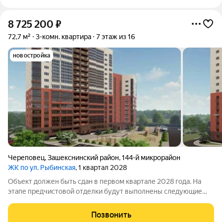
8 725 200
₽
72,7 м²
3-комн. квартира
7 этаж из 16
новостройка
Череповец
,
Зашекснинский район
,
144-й микрорайон
ЖК по ул. Рыбинская
, 1 квартал 2028
Объект должен быть сдан в первом квартале 2028 года. На
этапе предчистовой отделки будут выполнены следующие
работы: проведены коммуникации подготовлена основа для
монтажа сантехники, выполнена разводка электричества с
Позвонить
установкой розеток и