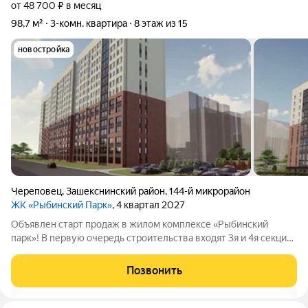
от 48 700 ₽ в месяц
98,7 м²
3-комн. квартира
8 этаж из 15
новостройка
Череповец
,
Зашекснинский район
,
144-й микрорайон
ЖК «Рыбинский Парк»
, 4 квартал 2027
Объявлен старт продаж в жилом комплексе «Рыбинский
парк»! В первую очередь строительства входят 3я и 4я секции
(1й и 2й подъезды). Ввод дома в эксплуатацию запланирован
на четвёртый квартал 2027 года. Предлагается кирпичный дом
Позвонить
комфорткласса. Можно