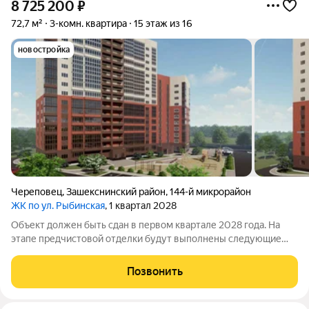
8 725 200
₽
72,7 м²
3-комн. квартира
15 этаж из 16
новостройка
Череповец
,
Зашекснинский район
,
144-й микрорайон
ЖК по ул. Рыбинская
, 1 квартал 2028
Объект должен быть сдан в первом квартале 2028 года. На
этапе предчистовой отделки будут выполнены следующие
работы: проведены коммуникации подготовлена основа для
монтажа сантехники, выполнена разводка электричества с
Позвонить
установкой розеток и