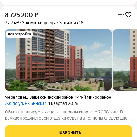
8 725 200
₽
72,7 м²
3-комн. квартира
3 этаж из 16
новостройка
Череповец
,
Зашекснинский район
,
144-й микрорайон
ЖК по ул. Рыбинская
, 1 квартал 2028
Объект планируется сдать в первом квартале 2028 года. В
рамках предчистовой отделки будут выполнены следующие
работы: подготовлены коммуникации сделана электрическая
разводка с установкой розеток и выключателей, выполнена
Позвонить
подготовка к монтажу