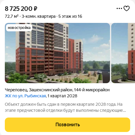
8 725 200
₽
72,7 м²
3-комн. квартира
5 этаж из 16
новостройка
Череповец
,
Зашекснинский район
,
144-й микрорайон
ЖК по ул. Рыбинская
, 1 квартал 2028
Объект должен быть сдан в первом квартале 2028 года. На
этапе предчистовой отделки будут выполнены следующие
работы: подведены коммуникации подготовлена основа для
монтажа сантехники, проложена электропроводка с
Позвонить
установкой розеток и выключателей;