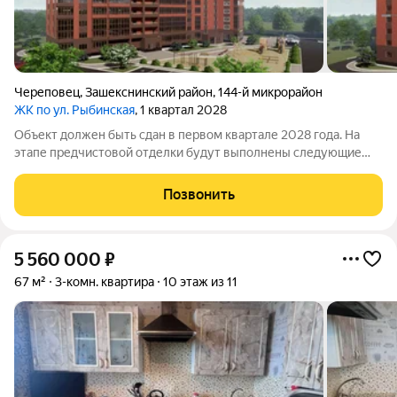
Череповец
,
Зашекснинский район
,
144-й микрорайон
ЖК по ул. Рыбинская
, 1 квартал 2028
Объект должен быть сдан в первом квартале 2028 года. На
этапе предчистовой отделки будут выполнены следующие
работы: проведены коммуникации подготовлена основа для
монтажа сантехники, выполнена разводка электричества с
Позвонить
установкой розеток и
5 560 000
₽
67 м²
3-комн. квартира
10 этаж из 11