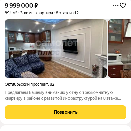
9 999 000
₽
89,1 м²
3-комн. квартира
8 этаж из 12
Октябрьский проспект
,
82
Предлагаем Вашему вниманию уютную трехкомнатную
квартиру в районе с развитой инфраструктурой на 8 этаже
жилого дома с переменной этажностью. Общая площадь: 89,1
м, жилая площадь: 45,6 м, кухня: 20 м. Планировка квартиры
Позвонить
заслуживает особого внимания,