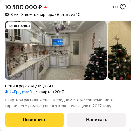
10 500 000
₽
88,6 м²
3-комн. квартира
6 этаж из 10
новостройка
Ленинградская улица
,
60
ЖК «Градский»
, 4 квартал 2017
Квартира расположена на среднем этаже современного
кирпичного дома, сданного в эксплуатацию в 2017 году.
Планировка дома обеспечивает приватность на площадке
находятся всего две квартиры. Объект отличается
Позвонить
Написать
продуманной и эффективной планировкой.