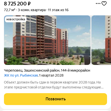
8 725 200
₽
72,7 м²
3-комн. квартира
11 этаж из 16
новостройка
Череповец
,
Зашекснинский район
,
144-й микрорайон
ЖК по ул. Рыбинская
, 1 квартал 2028
Объект должен быть сдан в первом квартале 2028 года. На
этапе предчистовой отделки будут выполнены следующие
работы: подведены коммуникации подготовлена база для
монтажа сантехники, сделана разводка электричества с
Позвонить
установкой розеток и