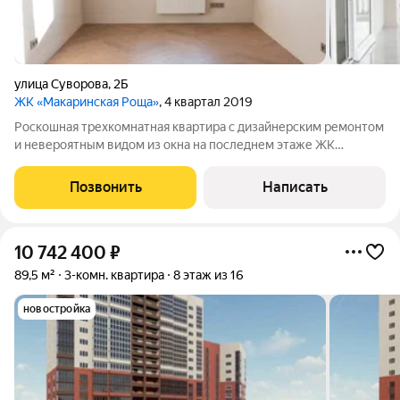
улица Суворова
,
2Б
ЖК «Макаринская Роща»
, 4 квартал 2019
Роскошная трехкомнатная квартира с дизайнерским ремонтом
и невероятным видом из окна на последнем этаже ЖК
"Макаринская Роща! Дом любят за качество постройки,
огромную парковку, ухоженный двор с большой детской
Позвонить
Написать
площадкой и удобное расположение. Рядом
10 742 400
₽
89,5 м²
3-комн. квартира
8 этаж из 16
новостройка