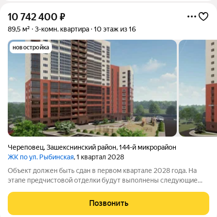
10 742 400
₽
89,5 м²
3-комн. квартира
10 этаж из 16
новостройка
Череповец
,
Зашекснинский район
,
144-й микрорайон
ЖК по ул. Рыбинская
, 1 квартал 2028
Объект должен быть сдан в первом квартале 2028 года. На
этапе предчистовой отделки будут выполнены следующие
работы: проведены коммуникации подготовлена основа для
монтажа сантехники, выполнена разводка электричества с
Позвонить
установкой розеток и