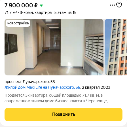
7 900 000
₽
71,7 м²
3-комн. квартира
5 этаж из 15
новостройка
проспект Луначарского
,
55
Жилой дом Maxi Life на Луначарского, 55
, 2 квартал 2023
Продается 3к квартира, общей площадью 71.7 кв. м, в
современном жилом доме бизнес-класса в Череповце,
расположенном в индустриальном районе, с просторной
кухней-гостиной площадью 29.2 кв. м с двумя окнами, и двумя
Позвонить
отдельными комнатами: 13 и 14.5 кв.