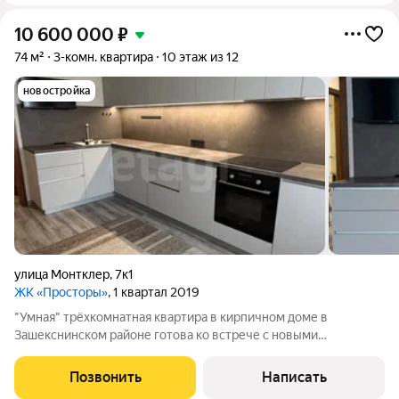
10 600 000
₽
74 м²
3-комн. квартира
10 этаж из 12
новостройка
улица Монтклер
,
7к1
ЖК «Просторы»
, 1 квартал 2019
"Умная" трёхкомнатная квартира в кирпичном доме в
Зашекснинском районе готова ко встрече с новыми
собственниками. Квартира очень светлая за счет
расположения на 10 этаже и восточной стороны. -в квартире
Позвонить
Написать
полностью заменена электропроводка, - заменены