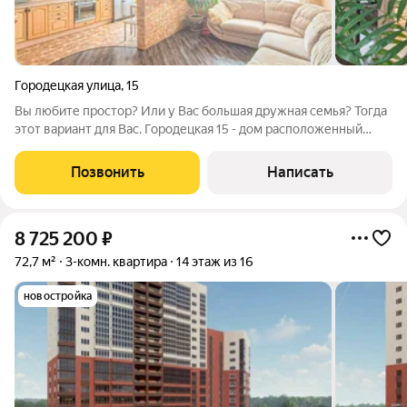
Городецкая улица
,
15
Вы любите простор? Или у Вас большая дружная семья? Тогда
этот вариант для Вас. Городецкая 15 - дом расположенный
вдали от шумных дорог, проезжих частей, а взгляд с одной из
лоджий устремляется прямо на Гритинскую горку.
Позвонить
Написать
Малоэтажные дома - это плюс,
8 725 200
₽
72,7 м²
3-комн. квартира
14 этаж из 16
новостройка