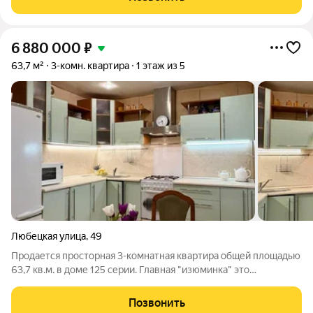
этажность и ограниченное число квартир
6 880 000
₽
63,7 м²
3-комн. квартира
1 этаж из 5
Любецкая улица
,
49
Продается просторная 3-комнатная квартира общей площадью
63,7 кв.м. в доме 125 серии. Главная "изюминка" это
просторная кухня-гостиная площадью 25 квадратных метров!
Это полноценный зал для семейных праздников, встреч с
Позвонить
друзьями или зона для жизни,