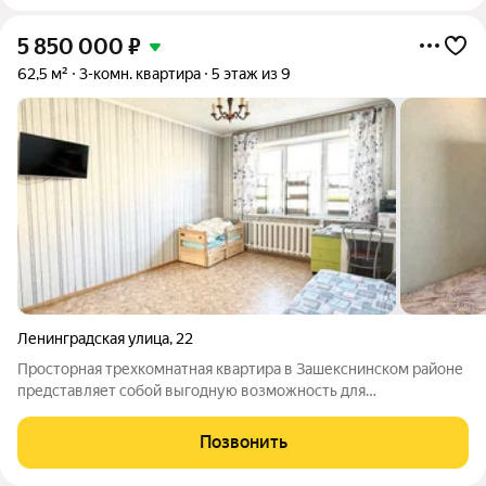
5 850 000
₽
62,5 м²
3-комн. квартира
5 этаж из 9
Ленинградская улица
,
22
Просторная трехкомнатная квартира в Зашекснинском районе
представляет собой выгодную возможность для
приобретения жилья с большим потенциалом. Объект
расположен в динамично развивающейся локации с
Позвонить
полноценной социальной инфраструктурой: в пешей