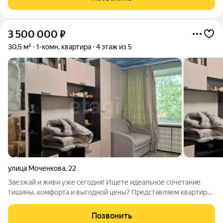
3 500 000
₽
30,5 м²
1-комн. квартира
4 этаж из 5
улица Моченкова
,
22
Заезжай и живи уже сегодня! Ищете идеальное сочетание
тишины, комфорта и выгодной цены? Представляем квартиру,
которая станет вашим идеальным домом: Кирпичный дом, не у
дороги гарантия тишины и надежности. Комфортный 4-й этаж
Позвонить
оптимально для жизни.