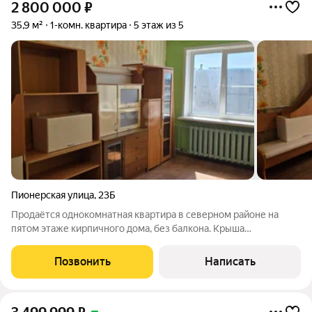
2 800 000
₽
35,9 м²
1-комн. квартира
5 этаж из 5
Пионерская улица
,
23Б
Продаётся однокомнатная квартира в северном районе на
пятом этаже кирпичного дома, без балкона. Крыша
отремонтирована, проводка заменена как в квартире, так и в
доме. В комнате 18,2 м выполнен косметический ремонт, на
Позвонить
Написать
кухне 11,2 м установлен