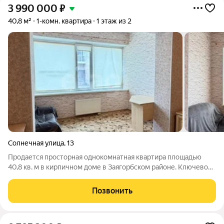
3 990 000
₽
40,8 м²
1-комн. квартира
1 этаж из 2
Солнечная улица
,
13
Продается просторная однокомнатная квартира площадью
40,8 кв. м в кирпичном доме в Заягорбском районе. Ключевое
преимущество объекта нестандартная планировка с
увеличенной жилой зоной в 23,5 кв. м, что позволяет
Позвонить
комфортно разместить как спальное,