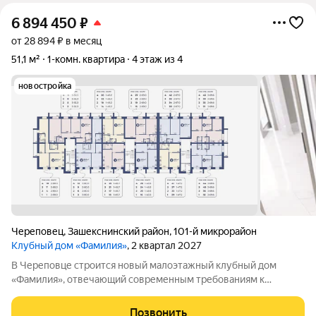
6 894 450
₽
от 28 894 ₽ в месяц
51,1 м²
1-комн. квартира
4 этаж из 4
новостройка
Череповец
,
Зашекснинский район
,
101-й микрорайон
Клубный дом «Фамилия»
, 2 квартал 2027
В Череповце строится новый малоэтажный клубный дом
«Фамилия», отвечающий современным требованиям к
комфортному жилью. Проект выделяется рядом достоинств:
здание возводится из керамического кирпича; небольшая
Позвонить