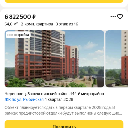
6 822 500
₽
54,6 м²
2-комн. квартира
3 этаж из 16
новостройка
Череповец
,
Зашекснинский район
,
144-й микрорайон
ЖК по ул. Рыбинская
, 1 квартал 2028
Объект планируется сдать в первом квартале 2028 года. В
рамках предчистовой отделки будут выполнены следующие
работы: подготовлены коммуникации сделана электрическая
разводка с установкой розеток и выключателей, выполнена
Позвонить