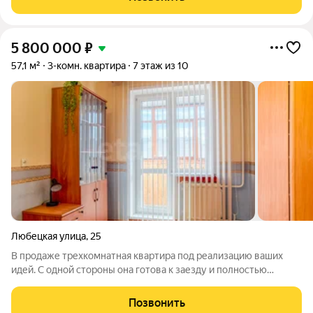
районе города Череповца.
5 800 000
₽
57,1 м²
3-комн. квартира
7 этаж из 10
Любецкая улица
,
25
В продаже трехкомнатная квартира под реализацию ваших
идей. С одной стороны она готова к заезду и полностью
пригодна для жизни. С другой стороны в ней сделана
перепланировка с проходной комнатой и увеличенной кухней-
Позвонить
гостиной. Как вам нравится, можете