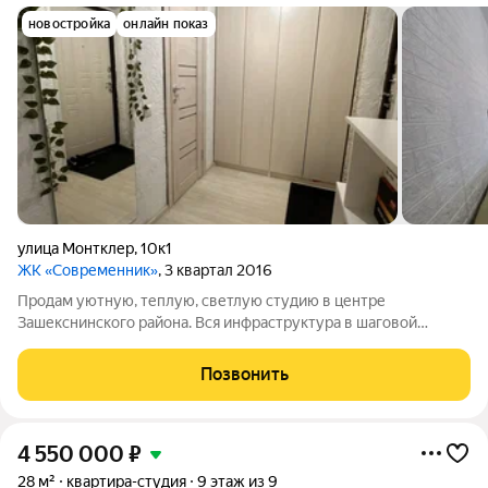
новостройка
онлайн показ
улица Монтклер
,
10к1
ЖК «Современник»
, 3 квартал 2016
Продам уютную, теплую, светлую студию в центре
Зашекснинского района. Вся инфраструктура в шаговой
доступности: продуктовые магазины, крупные ТЦ, аптеки,
поликлиники, салоны красоты, рестораны, и т.д. 27.7 кв. м на 6
Позвонить
этаже 9-этажного панельного
4 550 000
₽
28 м²
квартира-студия
9 этаж из 9