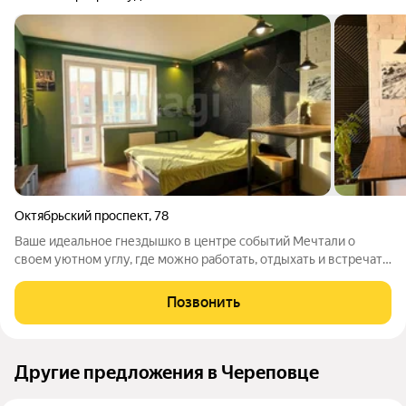
Октябрьский проспект
,
78
Ваше идеальное гнездышко в центре событий Мечтали о
своем уютном углу, где можно работать, отдыхать и встречать
гостей без лишних хлопот? Эта студия создана для вас!
Представьте: вы просыпаетесь в спальной зоне, где нет запаха
Позвонить
еды благодаря мощной
Другие предложения в Череповце