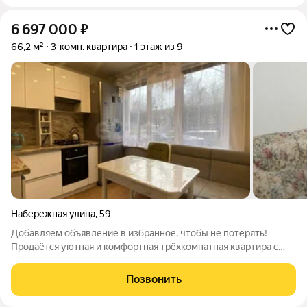
6 697 000
₽
66,2 м²
3-комн. квартира
1 этаж из 9
Набережная улица
,
59
Добавляем объявление в избранное, чтобы не потерять!
Продаётся уютная и комфортная трёхкомнатная квартира с
красивым видом на набережную, в Индустриальном районе. В
квартире выполнен свежий ремонт, будущим собственникам
Позвонить
остаётся в подарок часть