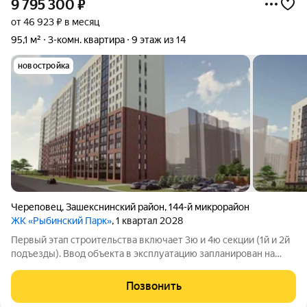
9 795 300
₽
от 46 923 ₽ в месяц
95,1 м²
3-комн. квартира
9 этаж из 14
новостройка
Череповец
,
Зашекснинский район
,
144-й микрорайон
ЖК «Рыбинский Парк»
, 1 квартал 2028
Первый этап строительства включает 3ю и 4ю секции (1й и 2й
подъезды). Ввод объекта в эксплуатацию запланирован на
четвёртый квартал 2027 года. Предлагается кирпичный дом
комфорткласса. В продаже квартиры с 1го по 8й этаж:
Позвонить
однокомнатные,