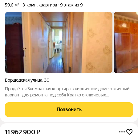
59,6 м²
3-комн. квартира
9 этаж из 9
Боршодская улица
,
30
Продаётся 3комнатная квартира в кирпичном доме отличный
вариант для ремонта под себя Кратко о ключевых
преимуществах: Площадь: 3 комнаты простор для реализации
планировочных идей; Состояние: косметический ремонт
Позвонить
можно сразу въезжать или сделать
11 962 900
₽