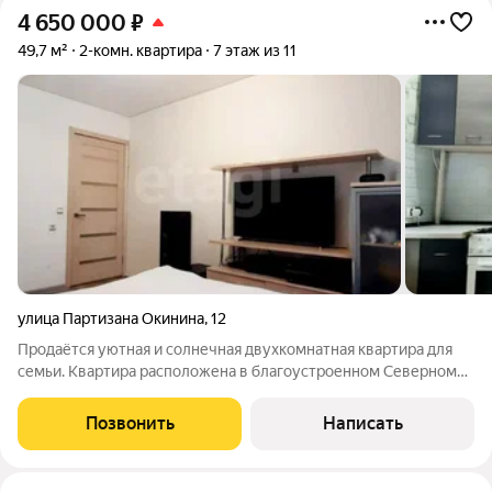
4 650 000
₽
49,7 м²
2-комн. квартира
7 этаж из 11
улица Партизана Окинина
,
12
Продаётся уютная и солнечная двухкомнатная квартира для
семьи. Квартира расположена в благоустроенном Северном
районе с полностью сформированной инфраструктурой для
комфортной жизни. В шаговой доступности всё для активной и
Позвонить
Написать
удобной жизни: детский сад