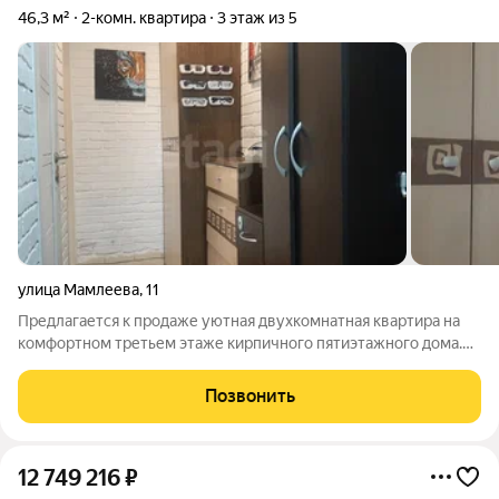
46,3 м²
2-комн. квартира
3 этаж из 5
улица Мамлеева
,
11
Предлагается к продаже уютная двухкомнатная квартира на
комфортном третьем этаже кирпичного пятиэтажного дома.
Дом расположен на тихой улочке, окна выходят на ДКМ и
Октябрьский мост. Рядом новая, только что
Позвонить
отремонтированная набережная, церковь
12 749 216
₽