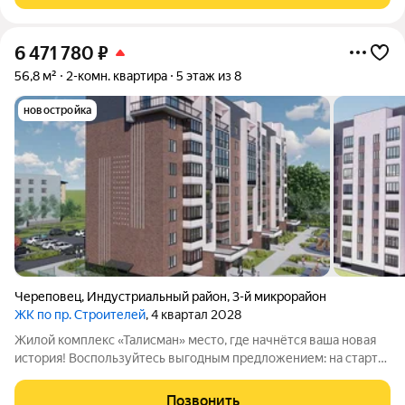
6 471 780
₽
56,8 м²
2-комн. квартира
5 этаж из 8
новостройка
Череповец
,
Индустриальный район
,
3-й микрорайон
ЖК по пр. Строителей
, 4 квартал 2028
Жилой комплекс «Талисман» место, где начнётся ваша новая
история! Воспользуйтесь выгодным предложением: на старте
продаж действуют специальные цены не упустите свой шанс!
Комплекс комфорткласса возводится в индустриальном
Позвонить