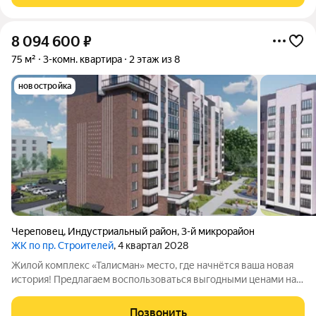
8 094 600
₽
75 м²
3-комн. квартира
2 этаж из 8
новостройка
Череповец
,
Индустриальный район
,
3-й микрорайон
ЖК по пр. Строителей
, 4 квартал 2028
Жилой комплекс «Талисман» место, где начнётся ваша новая
история! Предлагаем воспользоваться выгодными ценами на
старте продаж не упустите свой шанс! Комплекс
комфорткласса возводится в индустриальном районе города
Позвонить