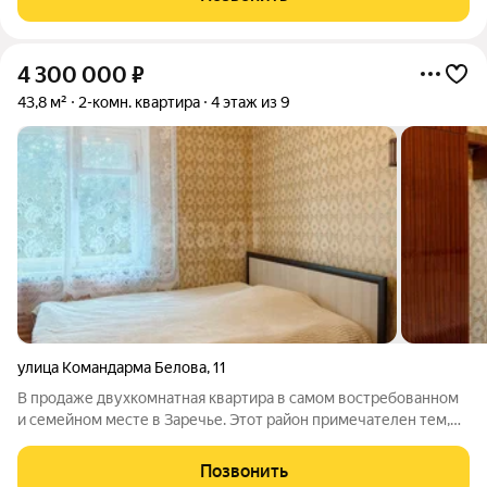
Череповца. Что ждёт будущих
4 300 000
₽
43,8 м²
2-комн. квартира
4 этаж из 9
улица Командарма Белова
,
11
В продаже двухкомнатная квартира в самом востребованном
и семейном месте в Заречье. Этот район примечателен тем,
что рядом с домом есть садик, школа, в пешей доступности
парк Макаринская роща, городской пляж и вся необходимая
Позвонить
инфраструктура от