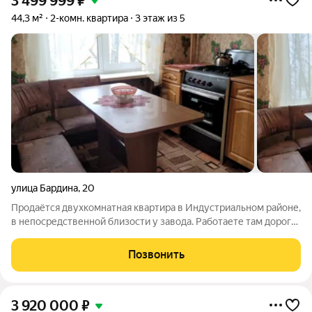
3 499 999
₽
44,3 м²
2-комн. квартира
3 этаж из 5
улица Бардина
,
20
Продаётся двухкомнатная квартира в Индустриальном районе,
в непосредственной близости у завода. Работаете там дорога
на работу и обратно перестанет быть проблемой.
Рассматриваете как вложение? Отличный вариант для дохода:
Позвонить
большинство жителей района
3 920 000
₽