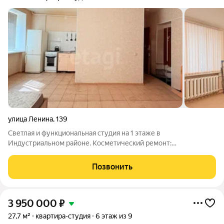
улица Ленина
,
139
Светлая и функциональная студия на 1 этаже в
Индустриальном районе. Косметический ремонт:
стеклопакеты на окнах обеспечивают тепло и тишину, стены
выровнены и оклеены обоями под покраску, за которыми
Позвонить
легко ухаживать, на полу плитка (прослужит долго,
3 950 000
₽
27,7 м²
квартира-студия
6 этаж из 9