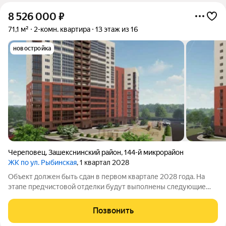
8 526 000
₽
71,1 м²
2-комн. квартира
13 этаж из 16
новостройка
Череповец
,
Зашекснинский район
,
144-й микрорайон
ЖК по ул. Рыбинская
, 1 квартал 2028
Объект должен быть сдан в первом квартале 2028 года. На
этапе предчистовой отделки будут выполнены следующие
работы: проведены коммуникации подготовлена основа для
монтажа сантехники, выполнена разводка электричества с
Позвонить
установкой розеток и