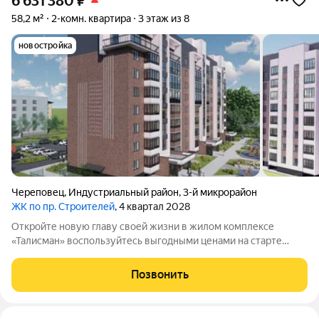
6 631 380
₽
58,2 м²
2-комн. квартира
3 этаж из 8
новостройка
Череповец
,
Индустриальный район
,
3-й микрорайон
ЖК по пр. Строителей
, 4 квартал 2028
Откройте новую главу своей жизни в жилом комплексе
«Талисман» воспользуйтесь выгодными ценами на старте
продаж! Жилой комплекс комфорткласса возводится в
индустриальном районе города Череповца. Особенности
Позвонить
здания и территории: восьмиэтажный дом из