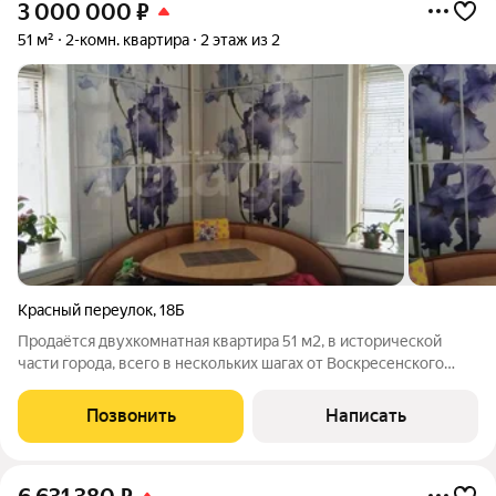
3 000 000
₽
51 м²
2-комн. квартира
2 этаж из 2
Красный переулок
,
18Б
Продаётся двухкомнатная квартира 51 м2, в исторической
части города, всего в нескольких шагах от Воскресенского
собора. Дом, построенный из дерева, воссоздаёт атмосферу
ранней эпохи, при этом идеально сочетается с
Позвонить
Написать
современностью. Высокие потолки (2,8