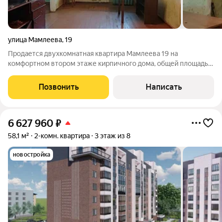
улица Мамлеева
,
19
Продается двухкомнатная квартира Мамлеева 19 на
комфортном втором этаже кирпичного дома, общей площадью
42,3 м2. Комнаты смежные 17,7 и 10,8 м2. Кухня 6 м2. Санузел
совмещен. В одной из комнат есть вместительный шкаф 2,6
Позвонить
Написать
м2. Квартира полностью под
6 627 960
₽
58,1 м²
2-комн. квартира
3 этаж из 8
новостройка