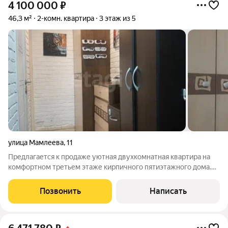
4 100 000
₽
46,3 м²
2-комн. квартира
3 этаж из 5
улица Мамлеева
,
11
Предлагается к продаже уютная двухкомнатная квартира на
комфортном третьем этаже кирпичного пятиэтажного дома.
Дом расположен на тихой улочке, окна выходят на ДКМ и
Октябрьский мост. Рядом новая, только что
Позвонить
Написать
отремонтированная набережная, церковь