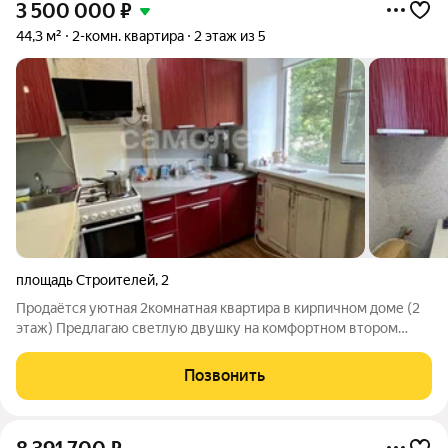
3 500 000
₽
44,3 м²
2-комн. квартира
2 этаж из 5
площадь Строителей
,
2
Продаётся уютная 2комнатная квартира в кирпичном доме (2
этаж) Предлагаю светлую двушку на комфортном втором
этаже без посторонних запахов и скрытых недостатков. Что
уже готово: -новые качественные стеклопакеты; -санузел в
Позвонить
кафеле; -удобная