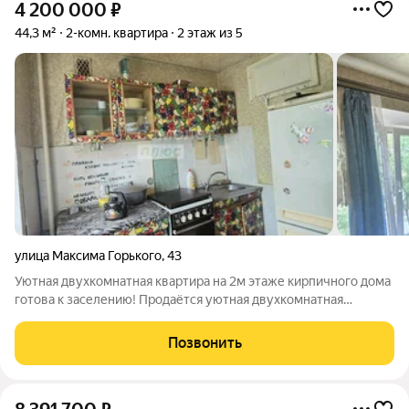
4 200 000
₽
44,3 м²
2-комн. квартира
2 этаж из 5
улица Максима Горького
,
43
Уютная двухкомнатная квартира на 2м этаже кирпичного дома
готова к заселению! Продаётся уютная двухкомнатная
квартира. Квартира чистая можно сразу заезжать или сдавать
в аренду. Преимущества локации: -тихий двор с детской и
Позвонить
спортивной площадками;