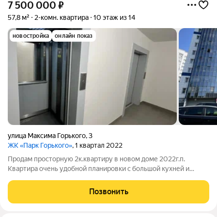
7 500 000
₽
57,8 м²
2-комн. квартира
10 этаж из 14
новостройка
онлайн показ
улица Максима Горького
,
3
ЖК «Парк Горького»
, 1 квартал 2022
Продам просторную 2к.квартиру в новом доме 2022г.п.
Квартира очень удобной планировки с большой кухней и
раздельными комнатами. Низкие коммунальные платежи,
счетчики даже на отопление. Две лоджии с шикарным видом
Позвонить
на реку и оба моста. Нет проблем с