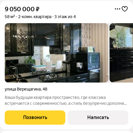
9 050 000
₽
58 м²
2-комн. квартира
3 этаж из 4
улица Верещагина
,
48
Ваша будущая квартира пространство, где классика
встречается с современностью, а стиль безупречно дополняет
функциональность. Итальянская кухня с кристаллами
Сваровски станет изюминкой дома, вдохновляя на кулинарные
Позвонить
Написать
эксперименты, а межкомнатные