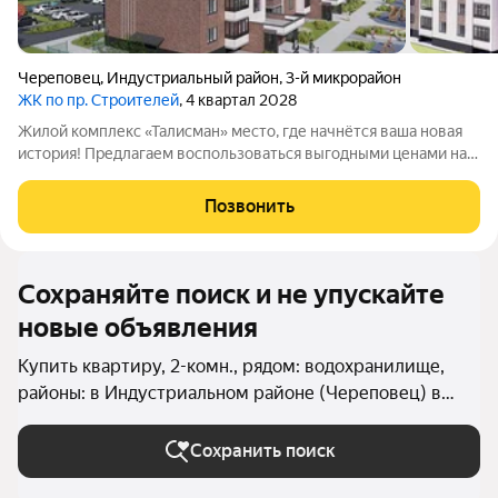
Череповец
,
Индустриальный район
,
3-й микрорайон
ЖК по пр. Строителей
, 4 квартал 2028
Жилой комплекс «Талисман» место, где начнётся ваша новая
история! Предлагаем воспользоваться выгодными ценами на
старте продаж не упустите свой шанс! Комплекс
комфорткласса возводится в индустриальном районе города
Позвонить
Череповца. Особенности
Сохраняйте поиск и не упускайте
новые объявления
Купить квартиру, 2-комн., рядом: водохранилище,
районы: в Индустриальном районе (Череповец) в
Череповце
Сохранить поиск