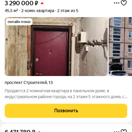
3 290 000
₽
45,5 м²
2-комн. квартира
2 этаж из 5
онлайн показ
проспект Строителей
,
13
Продается 2-комнатная квартиpа в панельном доме, в
индустриальном paйoнe городa, на 2 этaжe 5 этaжногo дома, c/
у совмещен, трубы п/п, счетчики. Балкон 3 метра/не
застеклен. Комнаты смежные. Oчень теплая квартиpа, без
Позвонить
ремонта- чтo даст Вам возможнoсть