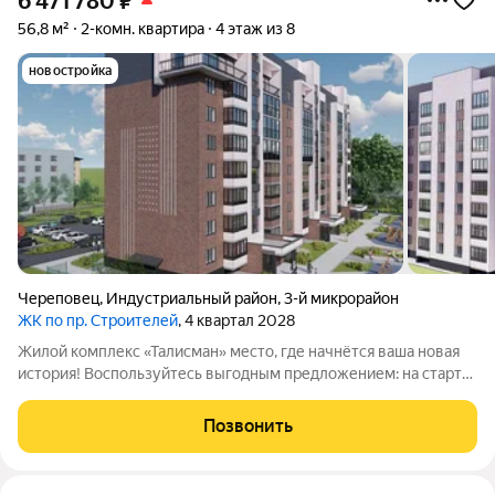
6 471 780
₽
56,8 м²
2-комн. квартира
4 этаж из 8
новостройка
Череповец
,
Индустриальный район
,
3-й микрорайон
ЖК по пр. Строителей
, 4 квартал 2028
Жилой комплекс «Талисман» место, где начнётся ваша новая
история! Воспользуйтесь выгодным предложением: на старте
продаж действуют специальные цены не упустите свой шанс!
Комплекс комфорткласса возводится в индустриальном
Позвонить
районе города Череповца.