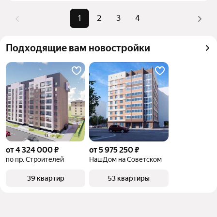
комбинации фильтров, например «» или «»
Помимо удобной сортировки по цене продажи вы 
1
2
3
4
можете отсортировать результаты по стоимости 
квадратного метра или площади
Подходящие вам новостройки
от 4 324 000 ₽
от 5 975 250 ₽
по пр. Строителей
НашДом на Советском
39 квартир
53 квартиры