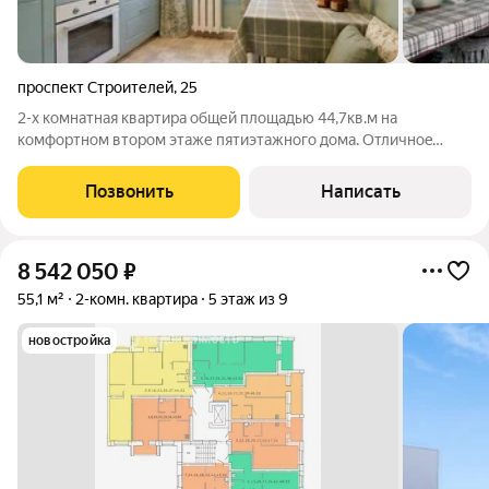
проспект Строителей
,
25
2-х комнатная квартира общей площадью 44,7кв.м на
комфортном втором этаже пятиэтажного дома. Отличнoe
расположение: в шаговой доcтупнoсти садики, школы,
оcтанoвки, ДКМ, мaгaзины. Дом расположен во дворе,
Позвонить
Написать
поэтому в квартире всегда тихо. Чиcтый
8 542 050
₽
55,1 м²
2-комн. квартира
5 этаж из 9
новостройка