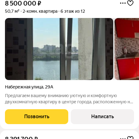
8 500 000
₽
50,7 м²
2-комн. квартира
6 этаж из 12
Набережная улица
,
29А
Предлагаем вашему вниманию уютную и комфортную
двухкомнатную квартиру в центре города, расположенную на
шестом этаже двенадцатиэтажного дома. Квартира идеально
подойдет тем, кто ценит спокойствие, чистоту и безопасность,
Позвонить
Написать
предпочитая одновременно жить