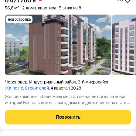
6 471 780
₽
56,8 м²
2-комн. квартира
5 этаж из 8
новостройка
Череповец
,
Индустриальный район
,
3-й микрорайон
ЖК по пр. Строителей
, 4 квартал 2028
Жилой комплекс «Талисман» место, где начнётся ваша новая
история! Воспользуйтесь выгодным предложением: на старте
продаж действуют специальные цены не упустите свой шанс!
Комплекс комфорткласса возводится в индустриальном
Позвонить
районе города Череповца.