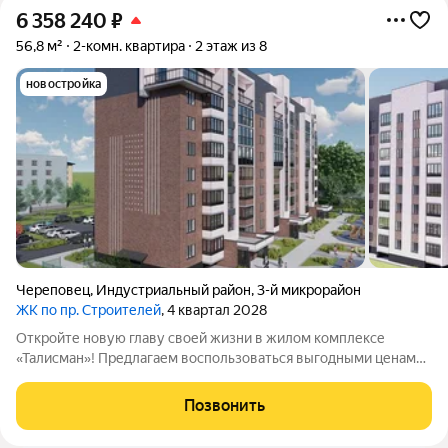
6 358 240
₽
56,8 м²
2-комн. квартира
2 этаж из 8
новостройка
Череповец
,
Индустриальный район
,
3-й микрорайон
ЖК по пр. Строителей
, 4 квартал 2028
Откройте новую главу своей жизни в жилом комплексе
«Талисман»! Предлагаем воспользоваться выгодными ценами
на старте продаж не упустите свой шанс! Жилой комплекс
комфорткласса возводится в индустриальном районе города
Позвонить
Череповца. Особенности