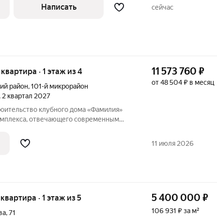
я до работы, а планировка позволяет
Написать
сейчас
11 573 760
₽
 квартира · 1 этаж из 4
от 48 504 ₽ в месяц
ий район
,
101-й микрорайон
, 2 квартал 2027
роительство клубного дома «Фамилия»
омплекса, отвечающего современным
Проект выделяется рядом достоинств:
еского кирпича; небольшая
11 июля 2026
5 400 000
₽
 квартира · 1 этаж из 5
106 931 ₽ за м²
ва
,
71