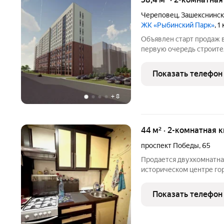
Череповец
,
Зашекснинск
ЖК «Рыбинский Парк»
, 
Объявлен старт продаж 
первую очередь строитель
подъезды). Ввод дома в 
четвёртый квартал 2027
Показать телефон
комфорткласса. Можно
+
8
44 м² · 2-комнатная к
проспект Победы
,
65
Продается двухкомнатна
историческом центре го
транспортной доступнос
нескольких минутах ход
Показать телефон
транспорта, Школа №11,