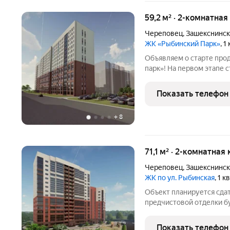
59,2 м² · 2-комнатная
Череповец
,
Зашекснинск
ЖК «Рыбинский Парк»
, 
Объявляем о старте про
парк»! На первом этапе 
(подъезды1 и2). Ввод до
четвёртый квартал 2027г
Показать телефон
комфорткласса. Вы
+
8
71,1 м² · 2-комнатная
Череповец
,
Зашекснинск
ЖК по ул. Рыбинская
, 1 
Объект планируется сдат
предчистовой отделки б
подготовлены коммуникации сделана электрическая 
установкой розеток и вы
Показать телефон