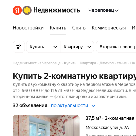
Череповец
Новостройки
Купить
Снять
Коммерческая
И
Купить
Квартиру
Вторичка, новост
Недвижимость в Череповце
Купить
Квартира
Двухкомнатные
На
Купить 2-комнатную квартиру
Купить двухкомнатную квартиру на первом этаже в Череповц
от 2 660 000 ₽ до 11 573 760 ₽ на Яндекс Недвижимости. В н
вторичном жилье — фото, планировки и характеристики.
32 объявления:
по актуальности
37,5 м² · 2-комнатная
Московская улица
,
2А