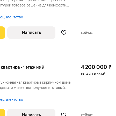
 квартира на первом этаже в районе с
ля комфортной
 пешей доступности от детских садов,
 делает его особенно привлекательным
ец, агентство
Написать
сейчас
4 200 000
₽
я квартира · 1 этаж из 9
86 420 ₽ за м²
вухкомнатная квартира в кирпичном доме
рая это жилье, вы получаете готовый
спокойной и комфортной жизни: Тишина и
алеке от проезжей части, а толстые
ец, агентство
Написать
сейчас