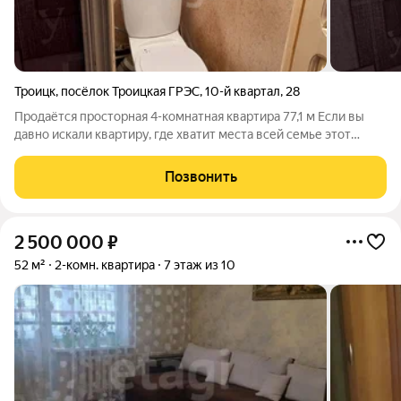
Троицк
,
посёлок Троицкая ГРЭС
,
10-й квартал
,
28
Продаётся просторная 4-комнатная квартира 77,1 м Если вы
давно искали квартиру, где хватит места всей семье этот
вариант точно стоит посмотреть Предлагаем к продаже 4-
комнатную квартиру улучшенной планировки общей
Позвонить
площадью 77,1 м. Удобный 1 этаж из
2 500 000
₽
52 м²
2-комн. квартира
7 этаж из 10