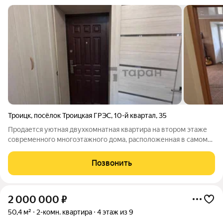
Троицк
,
посёлок Троицкая ГРЭС
,
10-й квартал
,
35
Продается уютная двухкомнатная квартира на втором этаже
современного многоэтажного дома, расположенная в самом
центре района! Общая площадь квартиры составляет 45
квадратных метров, что обеспечивает комфортное
Позвонить
проживание для вас и вашей семьи. В
2 000 000
₽
50,4 м²
2-комн. квартира
4 этаж из 9