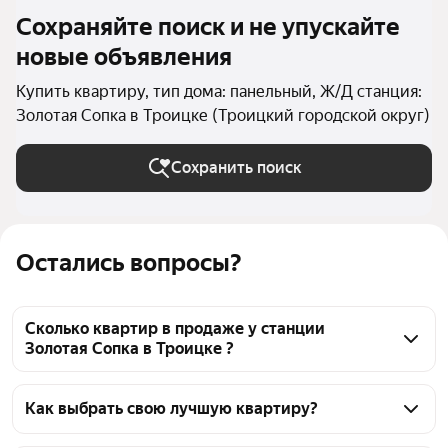
Сохраняйте поиск и не упускайте
новые объявления
Купить квартиру, тип дома: панельный, Ж/Д станция:
Золотая Сопка в Троицке (Троицкий городской округ)
Сохранить поиск
Остались вопросы?
Сколько квартир в продаже у станции
Золотая Сопка в Троицке ?
На Яндекс Недвижимости в продаже у станции 
Золотая Сопка в Троицке 36 квартир, из них 1 
Как выбрать свою лучшую квартиру?
объявление от собственников, 35 объявлений от 
Чтобы купить квартиру в панельном доме у 