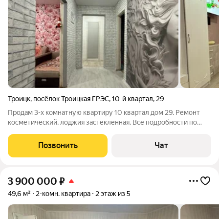
Троицк
,
посёлок Троицкая ГРЭС
,
10-й квартал
,
29
Продам 3-х комнатную квартиру 10 квартал дом 29. Ремонт
косметический, лоджия застекленная. Все подробности по
телефону и при осмотре. Поможем с оформлением ипотеки.
Торг !! Помощь в одобрении ипотеки и любым вопросам
Позвонить
Чат
связанным с недвижимостью !!
3 900 000
₽
49,6 м²
2-комн. квартира
2 этаж из 5