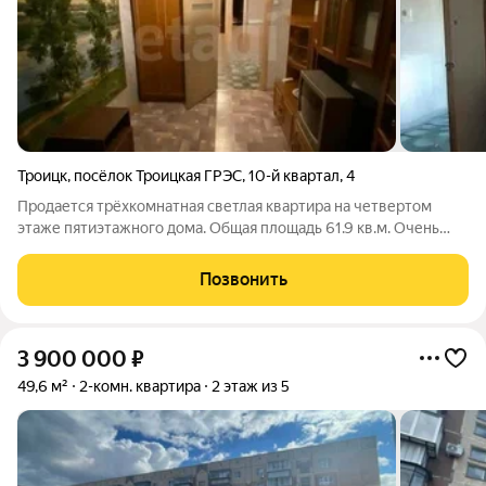
Троицк
,
посёлок Троицкая ГРЭС
,
10-й квартал
,
4
Продается трёхкомнатная светлая квартира на четвертом
этаже пятиэтажного дома. Общая площадь 61.9 кв.м. Очень
хорошее расположение комнат, все изолированные. Санузел
раздельный. Квартира требует ремонта, большой плюс в этом,
Позвонить
что Вам не нужно будет
3 900 000
₽
49,6 м²
2-комн. квартира
2 этаж из 5