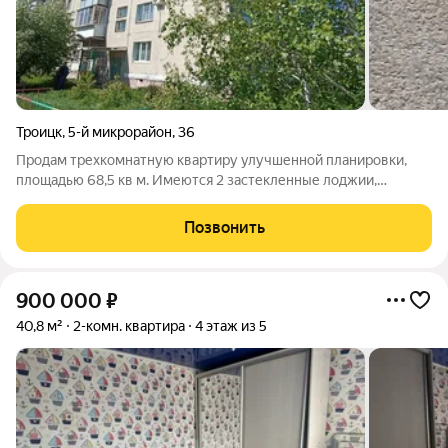
Троицк
,
5-й микрорайон
,
36
Продам трехкомнатную квартиру улучшенной планировки,
площадью 68,5 кв м. Имеются 2 застекленные лоджии,
установлены оконные европакеты. Санузел раздельный, все
комнаты изолированные - с отдельным входом.
Позвонить
Инфраструктура микрорайона идеальная: школа
900 000
₽
40,8 м²
2-комн. квартира
4 этаж из 5