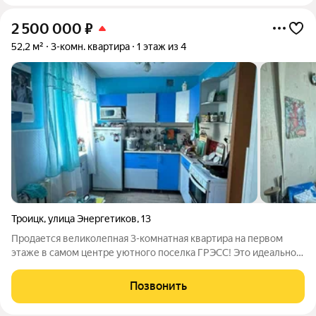
2 500 000
₽
52,2 м²
3-комн. квартира
1 этаж из 4
Троицк
,
улица Энергетиков
,
13
Продается великолепная 3-комнатная квартира на первом
этаже в самом центре уютного поселка ГРЭСС! Это идеальное
место для комфортной жизни вашей семьи. Квартира
отличается удачной планировкой: просторные комнаты и
Позвонить
кухня-столовая создают атмосферу