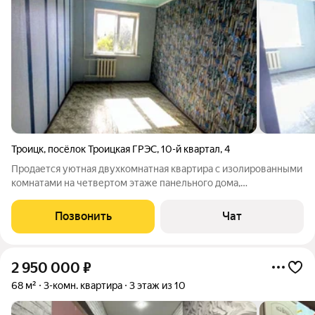
Троицк
,
посёлок Троицкая ГРЭС
,
10-й квартал
,
4
Продается уютная двухкомнатная квартира с изолированными
комнатами на четвертом этаже панельного дома,
построенного в 1979 году. В квартире выполнен
косметический ремонт, что позволяет сразу въехать и жить.
Позвонить
Чат
Кухня площадью 7 м удобна для приготовления
2 950 000
₽
68 м²
3-комн. квартира
3 этаж из 10