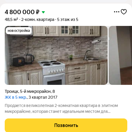
4 800 000
₽
48,5 м²
2-комн. квартира
5 этаж из 5
новостройка
Троицк
,
5-й микрорайон
,
8
ЖК в 5 мкр.
, 3 квартал 2017
Продается великолепная 2-комнатная квартира в элитном
микрорайоне, которая станет идеальным местом для
комфортной жизни вашей семьи! Эта просторная, очень
светлая квартира с современным и качественным ремонтом
Позвонить
готова к заселению вам не придется