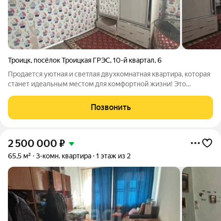
Троицк
,
посёлок Троицкая ГРЭС
,
10-й квартал
,
6
Продается уютная и светлая двухкомнатная квартира, которая
станет идеальным местом для комфортной жизни! Это
прекрасное предложение для тех, кто ценит качество и уют. В
квартире установлены надежные деревянные окна, а свежие
Позвонить
обои создают атмосферу
2 500 000
₽
65,5 м²
3-комн. квартира
1 этаж из 2