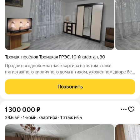
Троицк
,
посёлок Троицкая ГРЭС
,
10-й квартал
,
30
Продается однокомнатная квартира на пятом этаже
пятиэтажного кирпичного дома в тихом, ухоженном дворе без
машин и суеты. Объект полностью готов к заселению
выполнен качественный современный ремонт с заменой всей
Позвонить
инженерной части: установлена новая
1 300 000
₽
39,6 м²
1-комн. квартира
1 этаж из 5