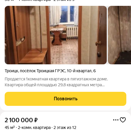
Троицк
,
посёлок Троицкая ГРЭС
,
10-й квартал
,
6
Продается 1комнатная квартира в пятиэтажном доме.
Квартира общей площадью 29,8 квадратных метра
расположена на втором этаже. Комната ,кухня и совмещенный
сан.узел. В шаговой доступности все
Позвонить
необходимое:Школа,садик ,аптека,транспортная
2 100 000
₽
45 м²
2-комн. квартира
2 этаж из 12