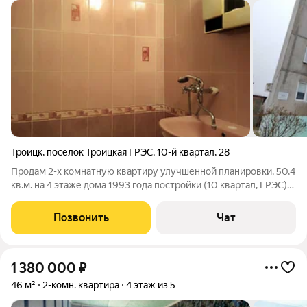
Троицк
,
посёлок Троицкая ГРЭС
,
10-й квартал
,
28
Продам 2-х комнатную квартиру улучшенной планировки, 50,4
кв.м. на 4 этаже дома 1993 года постройки (10 квартал, ГРЭС)
Еврооокна выходят на запад (красивый вид на закат), балкон
застеклён, двойная входная металлическая дверь. Рядом с
Позвонить
Чат
домом. Школа,
1 380 000
₽
46 м²
2-комн. квартира
4 этаж из 5