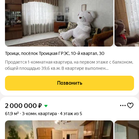
Троицк
,
посёлок Троицкая ГРЭС
,
10-й квартал
,
30
Продается 1-комнатная квартира, на первом этаже с балконом,
общей площадью 39,6 кв.м. В квартире выполнен
косметический ремонт. Установлено пластиковое балконное
окно в кухне, в комнате деревянное. На стенах поклеены обои.
Позвонить
Санузел совмещен. На полу
2 000 000
₽
61,9 м²
3-комн. квартира
4 этаж из 5