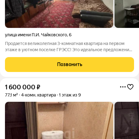
улица имени П.И. Чайковского
,
6
Продается великолепная 3-комнатная квартира на первом
этаже в уютном поселке ГРЭСС! Это идеальное предложение
для тех, кто ценит комфорт и простор. Квартира отличается
продуманной планировкой: все комнаты раздельные, что
Позвонить
обеспечивает максимальное
1 600 000
₽
77,1 м²
4-комн. квартира
1 этаж из 9