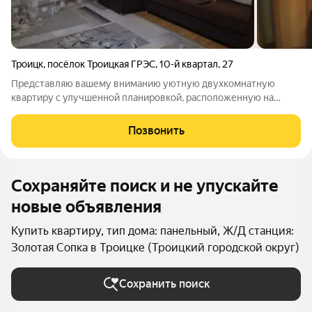
Троицк
,
посёлок Троицкая ГРЭС
,
10-й квартал
,
27
Представляю вашему вниманию уютную двухкомнатную
квартиру с улучшенной планировкой, расположенную на
седьмом этаже десятиэтажного дома. Качественный
косметический ремонт создает атмосферу тепла и уюта.
Позвонить
Квартира находится в удобном районе с развитой
Сохраняйте поиск и не упускайте
новые объявления
Купить квартиру, тип дома: панельный, Ж/Д станция:
Золотая Сопка в Троицке (Троицкий городской округ)
Сохранить поиск