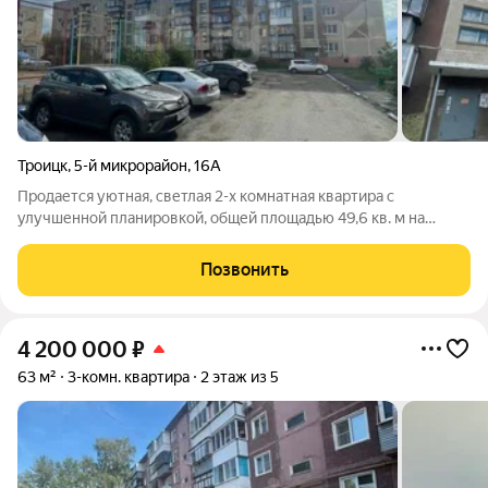
Троицк
,
5-й микрорайон
,
16А
Продается уютная, светлая 2-х комнатная квартира с
улучшенной планировкой, общей площадью 49,6 кв. м на
2этаже. Это идеальное место для комфортной жизни или
выгодного вложения! Балкон застеклен. Расположение
Позвонить
квартиры также не может не радовать: в
4 200 000
₽
63 м²
3-комн. квартира
2 этаж из 5