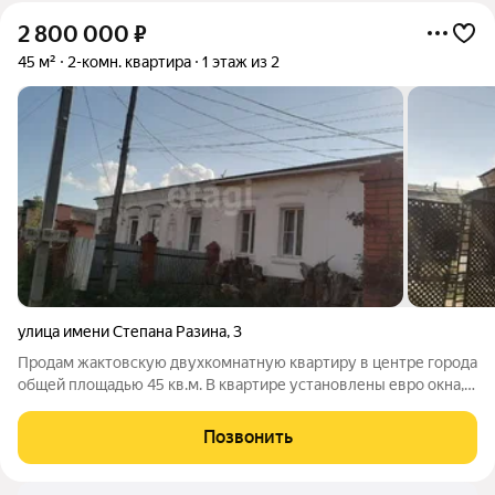
2 800 000
₽
45 м²
2-комн. квартира
1 этаж из 2
улица имени Степана Разина
,
3
Продам жактовскую двухкомнатную квартиру в центре города
общей площадью 45 кв.м. В квартире установлены евро окна,
санузел совмещенный, вода и отопление центральные,
канализация септик. В квартире современный качественный
Позвонить
ремонт. Небольшая веранда.