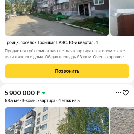
Троицк
,
посёлок Троицкая ГРЭС
,
10-й квартал
,
4
Продается трёхкомнатная светлая квартира на втором этаже
пятиэтажного дома. Общая площадь 63 кв.м. Очень хорошее
расположение комнат, все изолированные. Санузел
раздельный. Квартира не требует ремонта, большой плюс в
Позвонить
этом, что Вам не нужно будет
5 900 000
₽
68,5 м²
3-комн. квартира
4 этаж из 5