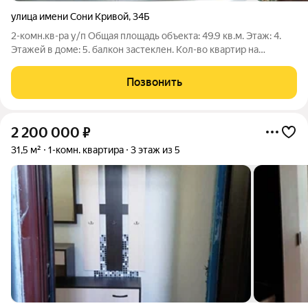
улица имени Сони Кривой
,
34Б
2-комн.кв-ра у/п Общая площадь объекта: 49.9 кв.м. Этаж: 4.
Этажей в доме: 5. балкон застеклен. Кол-во квартир на
площадке: 3. Тип дома: кирпичный. Планировка: улучшенная.
Кухонная плита: газовая. Санузел: раздельный. Количество
Позвонить
комнат: 2. Тип окон:
2 200 000
₽
31,5 м²
1-комн. квартира
3 этаж из 5