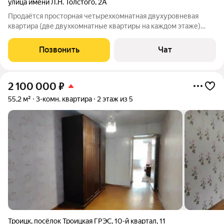
улица имени Л.Н. Толстого
,
2А
Продаётся просторная четырехкомнатная двухуровневая
квартира (две двухкомнатные квартиры на каждом этаже)
площадью 108 квадратных метров на пятом-шестом этаже
шестиэтажного кирпичного дома. Дом построен в 1995 году.
Позвонить
Чат
Большим преимуществом для большой
2 100 000
₽
55,2 м²
3-комн. квартира
2 этаж из 5
Троицк
,
посёлок Троицкая ГРЭС
,
10-й квартал
,
11