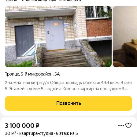
Троицк
,
5-й микрорайон
,
5А
2-комнатная кв-ра у/п Общая площадь объекта: 49.9 кв.м. Этаж:
5. Этажей в доме: 5. лоджия. Кол-во квартир на площадке: 3.
Тип дома: кирпичный. Планировка: улучшенная. Кухонная
плита: ЭЛЕКТРИЧЕСКАЯ. Санузел: раздельный. Количество
Позвонить
комнат: 2. Тип окон:
3 100 000
₽
30 м²
квартира-студия
5 этаж из 5