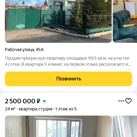
Рабочая улица
,
45А
Продам прекрасную квартиру площадью 99,5 кв.м. на участке
4 сотки. В квартире 5 комнат, на первом этаже располагается
комната, зал, просторная кухня и сан.узел., летняя веранда
(вход со двора). На втором этаже три комнаты и сан. узел,
Позвонить
балкон. Так же
2 500 000
₽
24 м²
квартира-студия
1 этаж из 5