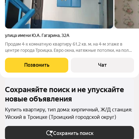
улица имени Ю.А. Гагарина
,
32А
Продам 4-х комнатную квартиру 61,2 кв. м. на 4-м этаже в
центре города Троицка. Евро окна, натяжные потолки, на полу
ламинат, заменены канализация и водопровод, новые
межкомнатные двери, надежная входная металлическая
Позвонить
Чат
дверь, в санузле кафель до
Сохраняйте поиск и не упускайте
новые объявления
Купить квартиру, тип дома: кирпичный, Ж/Д станция:
Уйский в Троицке (Троицкий городской округ)
Сохранить поиск