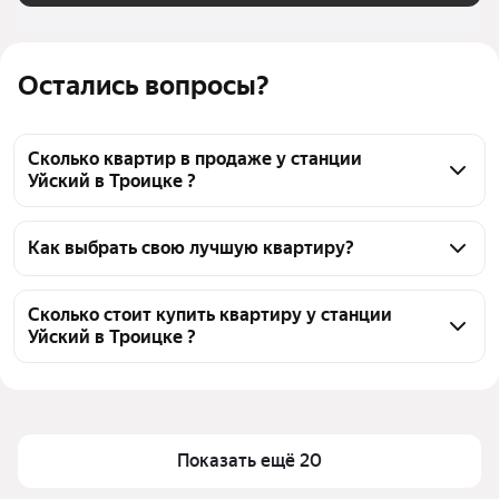
Остались вопросы?
Сколько квартир в продаже у станции
Уйский в Троицке ?
На Яндекс Недвижимости в продаже у станции 
Уйский в Троицке 103 квартиры, из них 2 
Как выбрать свою лучшую квартиру?
объявления от собственников, 101 объявление от 
Чтобы купить квартиру в кирпичном доме у 
агентств
станции Уйский, воспользуйтесь тепловой картой 
Сколько стоит купить квартиру у станции
Уйский в Троицке ?
для оценки инфраструктуры и транспортной 
доступности в выбранном районе у станции Уйский 
Цена за 
14 091 — 140 504 ₽
в Троицке
квадратный 
Для легкого выбора подходящей квартиры в 
метр
верхней части страницы есть самые частые 
Показать ещё 20
Площадь
18 — 117 м²
комбинации фильтров, например «1-комнатные» 