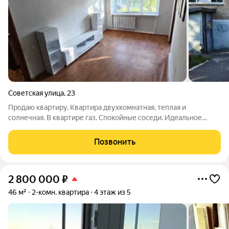
Советская улица
,
23
Продаю квартиру. Квартира двухкомнатная, теплая и
солнечная. В квартире газ. Спокойные соседи. Идеальное
расположение , рядом школа, садик, магазины, больница, банк.
Квартира на первом этаже что очень удобно ! Остается из
Позвонить
мебели : кухня, стиральная
2 800 000
₽
46 м²
2-комн. квартира
4 этаж из 5