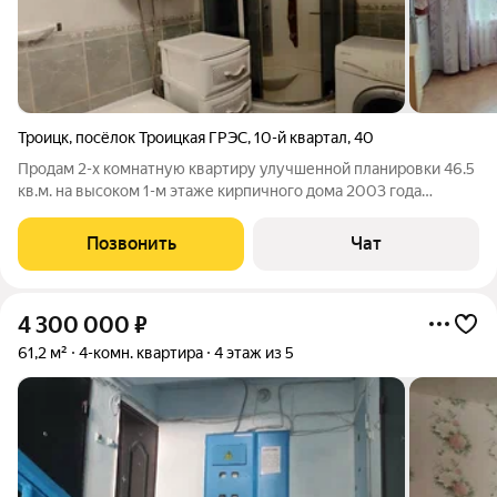
Троицк
,
посёлок Троицкая ГРЭС
,
10-й квартал
,
40
Продам 2-х комнатную квартиру улучшенной планировки 46.5
кв.м. на высоком 1-м этаже кирпичного дома 2003 года
постройки. Удобная планировка: просторная прихожая,
комнаты выходят на две стороны( восток и запад), лоджия,
Позвонить
Чат
раздельный санузел с ванной и
4 300 000
₽
61,2 м²
4-комн. квартира
4 этаж из 5