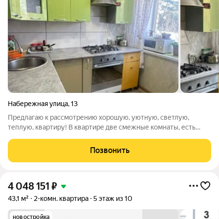
Набережная улица
,
13
Предлагаю к рассмотрению хорошую, уютную, светлую,
теплую, квартиру! В квартире две смежные комнаты, есть
гардеробная, кухня, совмещенный санузел в кафеле. В
квартире косметический ремонт, поменяна проводка,
Позвонить
сантехника, окна. двери. Окна квартиры
4 048 151
₽
43,1 м²
2-комн. квартира
5 этаж из 10
новостройка