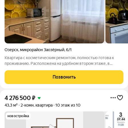
Озерск
,
микрорайон Заозёрный
,
6/1
Квартира с косметическим ремонтом, полностью готова к
проживанию. Расположена на удобном втором этаже, в
районе с развитой инфраструктурой, в шаговой доступности
все социально значимые объекты : дошкольные учреждения,
Позвонить
продуктовые магазины, отделения
4 276 500
₽
43,3 м²
2-комн. квартира
10 этаж из 10
новостройка