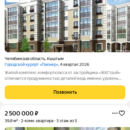
Челябинская область
,
Кыштым
Городской курорт «Пионер»
, 4 квартал 2026
Жилой комплекс комфорткласса от застройщика «ЖКСтрой»
отличается продуманностью деталей ведь именно уровень
комфорта во многом определяет качество жизни. Во дворе
комплекса, который носит название «ПИОНЕР», созданы все
Позвонить
условия для отдыха на свежем
2 500 000
₽
39,8 м²
2-комн. квартира
3 этаж из 5