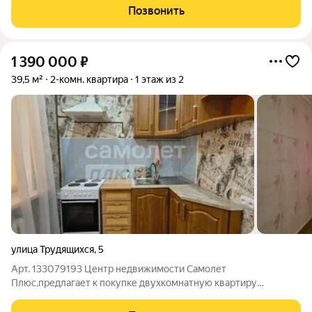
учреждения и прочие. Квартира расположена на комфортном
Позвонить
втором этаже. В квартире выполнен
1 390 000
₽
39,5 м²
2-комн. квартира
1 этаж из 2
улица Трудящихся
,
5
Арт. 133079193 Центр недвижимости Самолет
Плюс,предлагает к покупке двухкомнатную квартиру
площадью 39,5кв.м., на первом этаже двухэтажного
деревянного дома, по адресу: город Озерск, улица Трудящихся,