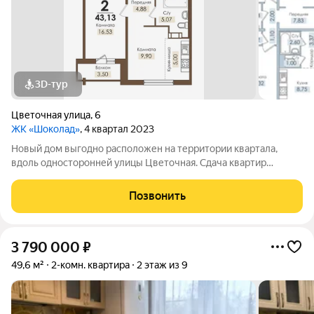
3D-тур
Цветочная улица
,
6
ЖК «Шоколад»
, 4 квартал 2023
Новый дом выгодно расположен на территории квартала,
вдоль односторонней улицы Цветочная. Сдача квартир
планируется с двумя вариантами отделки: чистовой и
предчистовой.
Позвонить
3 790 000
₽
49,6 м²
2-комн. квартира
2 этаж из 9