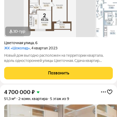
3D-тур
Цветочная улица
,
6
ЖК «Шоколад»
, 4 квартал 2023
Новый дом выгодно расположен на территории квартала,
вдоль односторонней улицы Цветочная. Сдача квартир
планируется с двумя вариантами отделки: чистовой и
предчистовой.
Позвонить
4 700 000
₽
51,3 м²
2-комн. квартира
5 этаж из 9