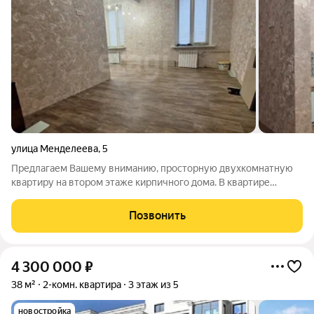
улица Менделеева
,
5
Предлагаем Вашему вниманию, просторную двухкомнатную
квартиру на втором этаже кирпичного дома. В квартире
начали капитальный ремонт, выровнены полы и стены,
заменены коммуникации, радиаторы отопления, электрика,
Позвонить
перепланировка узаконена. При продаже
4 300 000
₽
38 м²
2-комн. квартира
3 этаж из 5
новостройка