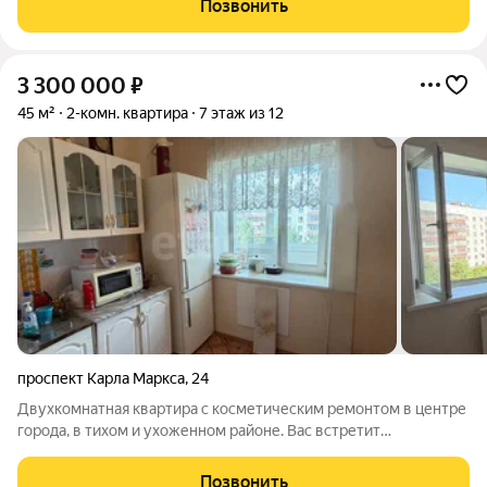
Позвонить
дом 5. Планировка квартиры: две раздельные
3 300 000
₽
45 м²
2-комн. квартира
7 этаж из 12
проспект Карла Маркса
,
24
Двухкомнатная квартира с косметическим ремонтом в центре
города, в тихом и ухоженном районе. Вас встретит
просторный тамбур при входе, раздельные комнаты и санузел,
а застекленная лоджия подарит красивый вид на город. Дом
Позвонить