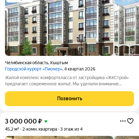
Челябинская область
,
Кыштым
Городской курорт «Пионер»
, 4 квартал 2026
Жилой комплекс комфорткласса от застройщика «ЖКСтрой»
предлагает современное жильё. Мы уделили внимание
каждой детали, ведь комфорт во многом определяет качество
жизни. Во дворе комплекса «ПИОНЕР» обустроены детские
Позвонить
площадки и выполнено ландшафтное
3 000 000
₽
45,2 м²
2-комн. квартира
3 этаж из 4