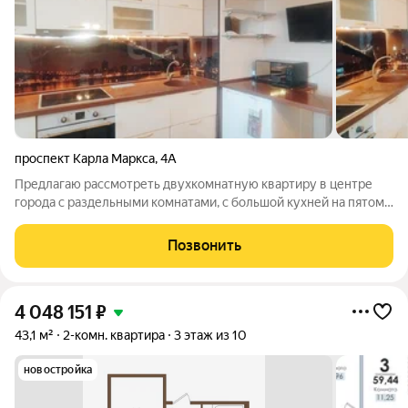
проспект Карла Маркса
,
4А
Предлагаю рассмотреть двухкомнатную квартиру в центре
города с раздельными комнатами, с большой кухней на пятом
этаже, окна выходят на две стороны. При продаже остается
вся мебель и техника. Квартира уютная, светлая, теплая, окна
Позвонить
евро, балкон
4 048 151
₽
43,1 м²
2-комн. квартира
3 этаж из 10
новостройка