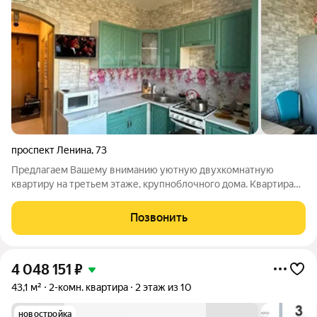
проспект Ленина
,
73
Предлагаем Вашему вниманию уютную двухкомнатную
квартиру на третьем этаже, крупноблочного дома. Квартира
светлая,теплая.Установлены новые пластиковые окна,
радиаторы отопления на кухне и в большой комнате,
Позвонить
межкомнатные двери, натяжные потолки, на
4 048 151
₽
43,1 м²
2-комн. квартира
2 этаж из 10
новостройка