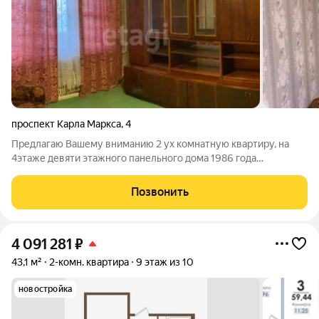
проспект Карла Маркса
,
4
Предлагаю Вашему вниманию 2 ух комнатную квартиру, на
4этаже девяти этажного панельного дома 1986 года
постройки, с новым лифтом чистым подъездом и видео
домофоном. Квартира светлая тёплая, все окна выходят на
Позвонить
юго- восточную сторону во двор с детской
4 091 281
₽
43,1 м²
2-комн. квартира
9 этаж из 10
новостройка