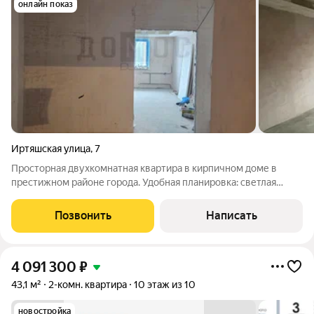
онлайн показ
Иртяшская улица
,
7
Просторная двухкомнатная квартира в кирпичном доме в
престижном районе города. Удобная планировка: светлая
гостиная и изолированная спальня, функциональная кухня-
столовая. Ванная комната продумана до мелочей: есть и
Позвонить
Написать
ванная, и душевая кабина;
4 091 300
₽
43,1 м²
2-комн. квартира
10 этаж из 10
новостройка