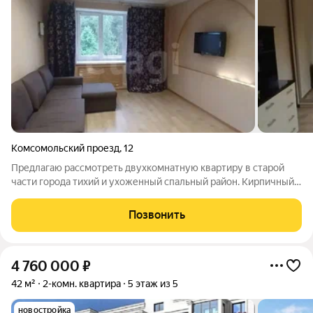
Комсомольский проезд
,
12
Предлагаю рассмотреть двухкомнатную квартиру в старой
части города тихий и ухоженный спальный район. Кирпичный
дом, средний этаж, большая площадь. Внутри чисто, уютно и
комфортно для жизни. Рядом детский сад, парк, озеро, все
Позвонить
магазины в шаговой
4 760 000
₽
42 м²
2-комн. квартира
5 этаж из 5
новостройка