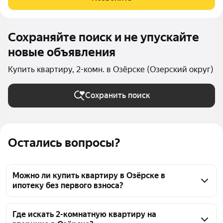
расположен удачно в шаговой
Сохраняйте поиск и не упускайте
новые объявления
Купить квартиру, 2-комн. в Озёрске (Озерский округ)
Сохранить поиск
Остались вопросы?
Можно ли купить квартиру в Озёрске в
ипотеку без первого взноса?
Да, среди 2-комнатных квартир в Озёрске есть 
предложения, подходящие для ипотечной сделки. 
Где искать 2-комнатную квартиру на