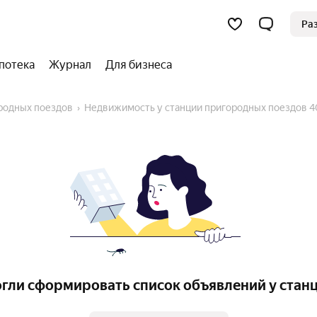
Ра
потека
Журнал
Для бизнеса
ородных поездов
Недвижимость у станции пригородных поездов 4
гли сформировать список объявлений у стан