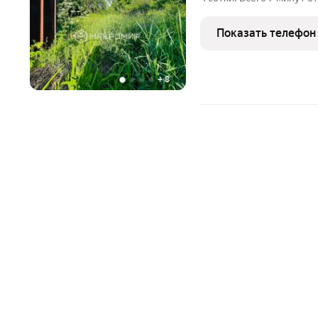
озером Исаково, оз. Син
металлический контейнер
Показать телефон
местный
+
8