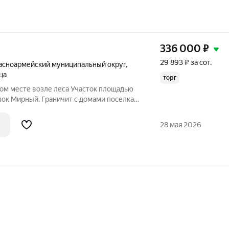
336 000
₽
29 893 ₽ за сот.
асноармейский муниципальный округ
,
ца
торг
вом месте возле леса Участок площадью
елок Мирный. Граничит с домами поселка (
оны красивый вид на лес. Удобный заезд с
 участка ровный, сухoй, без пepeпадов
28 мая 2026