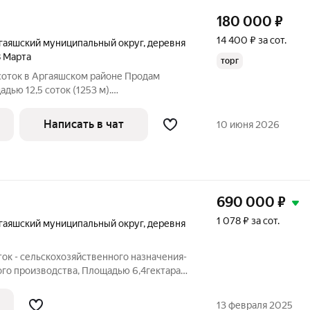
180 000
₽
14 400 ₽ за сот.
гаяшский муниципальный округ
,
деревня
8 Марта
торг
 соток в Аргаяшском районе Продам
дью 12,5 соток (1253 м).
ская область, Аргаяшский район, в
 западной части деревни Большой Медяк.
Написать в чат
10 июня 2026
690 000
₽
1 078 ₽ за сот.
гаяшский муниципальный округ
,
деревня
ок - сельскохозяйственного назначения-
го производства, Площадью 6,4гектара.
я примерно в 3100м. по направлению на
ая часть д.Левашева, расположенного за
13 февраля 2025