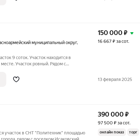
150 000
₽
16 667 ₽ за сот.
асноармейский муниципальный округ
,
сток 9 соток. Участок находится в
месте. Участок ровный. Рядом с
с линий электропередач. До озера Сугояк
и имеется школа. Дорога до участка
13 февраля 2025
390 000
₽
97 500 ₽ за сот.
онлайн показ
торг
ся участок в СНТ "Политехник" площадью
т города, рядом с поселком Исаковский,