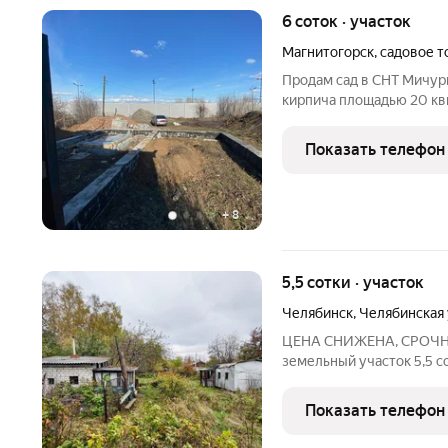
6 соток · участок
Магнитогорск
,
садовое 
Продам сад в СНТ Мичури
кирпича площадью 20 кв
новый дом, капитальный 
первой улице, в непосре
Показать телефон
+
8
5,5 сотки · участок
Челябинск
,
Челябинская 
ЦЕНА СНИЖЕНА, СРОЧНА
земельный участок 5,5 со
Земли населенных пункто
эксплуатации строений.
Показать телефон
Участок правильной