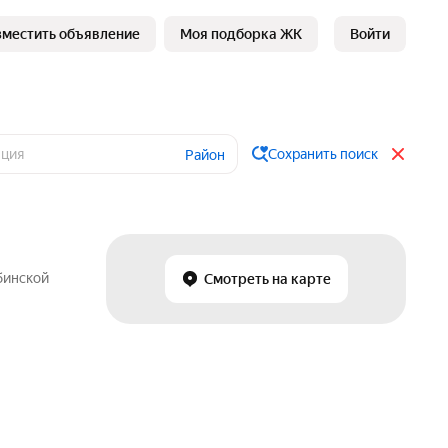
зместить объявление
Моя подборка ЖК
Войти
Сохранить поиск
Район
бинской
Смотреть на карте