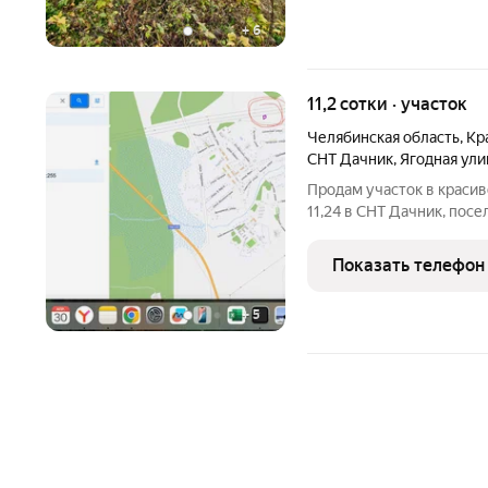
+
6
11,2 сотки · участок
Челябинская область
,
Кр
СНТ Дачник
,
Ягодная ули
Продам участок в краси
11,24 в СНТ Дачник, пос
5 метров), с другой стор
объездной дороги Рельeф
Показать телефон
+
5