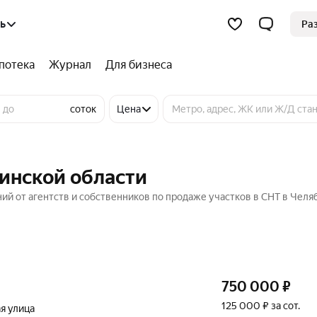
ь
Ра
потека
Журнал
Для бизнеса
соток
Цена
бинской области
ий от агентств и собственников по продаже участков в СНТ в Челя
750 000
₽
125 000 ₽ за сот.
я улица