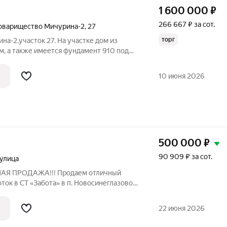
1 600 000
₽
266 667 ₽ за сот.
товарищество Мичурина-2
,
27
торг
на-2,участок 27. На участке дом из
м, а также имеется фундамент 910 под
погреб, скважина. Участок находится на
дственной близости от Проходной на
10 июня 2026
500 000
₽
90 909 ₽ за сот.
улица
Я ПРОДАЖА!!! Продаем отличный
ток в СТ «Забота» в п. Новосинеглазово.
в, для ведения садоводства и
 Кадастровый номер 74:36:0000000:636.
22 июня 2026