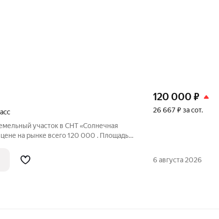
120 000
₽
26 667 ₽ за сот.
асс
земельный участок в СНТ «Солнечная
всего 120 000 . Площадь
бует межевания и расчистки от зарослей,
6 августа 2026