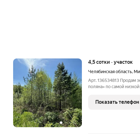
4,5 сотки · участок
Челябинская область
,
Ми
Арт. 136534813 Продам 
поляна» по самой низкой цене на рынке 
участка 4,5 сотки. Отличный вариант для дачи, сада или вложения
на будущее. Участок тре
Показать телефон
за