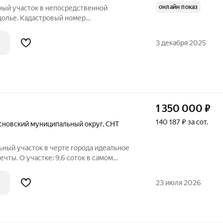
онлайн показ
ный участок в непосредственной
долье. Кадастровый номер
астку подведено электричество. В
 подведение газа. Подходит под
3 декабря 2025
ные районы нашего
1 350 000
₽
140 187 ₽ за сот.
сновский муниципальный округ
,
СНТ
участок в черте города идеальное
стке: 9,6 соток в самом
23 июля 2026