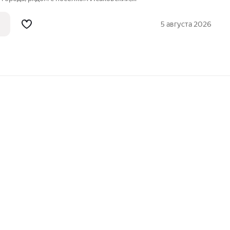
еглазово. На участке имеется
 для хранения инвентаря и отдыха,
5 августа 2026