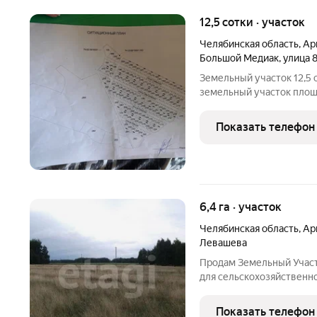
12,5 сотки · участок
Челябинская область
,
Ар
Большой Медиак
,
улица 
Земельный участок 12,5
земельный участок площа
Местоположение: Челябин
1700 м северо-западнее
Показать телефон
Кадастровый номер:
6,4 га · участок
Челябинская область
,
Ар
Левашева
Продам Земельный Участ
для сельскохозяйственно
Адрес: Участок находитс
юг от ориентира восточн
Показать телефон