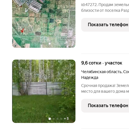
id:47272. Продам земель
близости от поселка Раз
74:33:0309001:635 К уч
дальнейшем планируется
Показать телефон
строительство дома. Юж
+
2
9,6 сотки · участок
Челябинская область
,
Со
Надежда
Срочная продажа! Земельный 
место для вашего дома мечты. О уча
центре СНТ «Надежда». Расположение: тихое и живописное
место в берёзовой роще Комфорт круглый год: дорога чистится
Показать телефон
зимой,
+
5