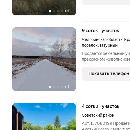
+
5
9 соток · участок
Челябинская область
,
Кр
посёлок Лазурный
Продается земельный уча
прекрасном живописном 
участком имеется столб 
всего 1.5 км. В поселке 
Показать телефон
хорошая грунт.
+
8
4 сотки · участок
Советский район
Арт. 137060199 Продает
4 сотки! Всего 7 минут о