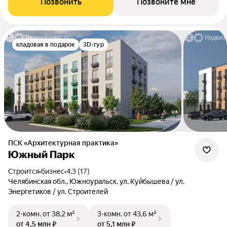
Позвонить
Позвоните мне
кладовая в подарок
3D-тур
ПСК «Архитектурная практика»
Южный Парк
Строится
•
бизнес
•
4.3 (17)
Челябинская обл., Южноуральск, ул. Куйбышева / ул.
Энергетиков / ул. Строителей
2-комн.
от 38,2 м²
3-комн.
от 43,6 м²
от 4,5 млн ₽
от 5,1 млн ₽