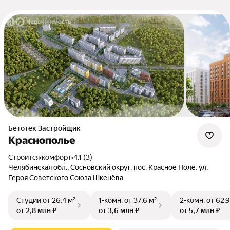
Бетотек Застройщик
Краснополье
Строится
•
комфорт
•
4.1 (3)
Челябинская обл., Сосновский округ, пос. Красное Поле, ул.
Героя Советского Союза Шкенёва
Студии
от 26,4 м²
1-комн.
от 37,6 м²
2-комн.
от 62,9
от 2,8 млн ₽
от 3,6 млн ₽
от 5,7 млн ₽