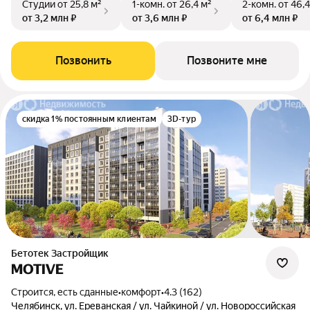
Студии
от 25,8 м²
1-комн.
от 26,4 м²
2-комн.
от 46,4
от 3,2 млн ₽
от 3,6 млн ₽
от 6,4 млн ₽
Позвонить
Позвоните мне
скидка 1% постоянным клиентам
3D-тур
Бетотек Застройщик
MOTIVE
Строится, есть сданные
•
комфорт
•
4.3 (162)
Челябинск, ул. Ереванская / ул. Чайкиной / ул. Новороссийская