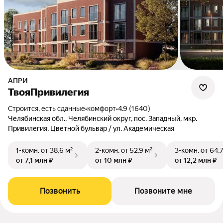
АПРИ
ТвояПривилегия
Строится, есть сданные
•
комфорт
•
4.9 (1640)
Челябинская обл., Челябинский округ, пос. Западный, мкр.
Привилегия, Цветной бульвар / ул. Академическая
1-комн.
от 38,6 м²
2-комн.
от 52,9 м²
3-комн.
от 64,
от 7,1 млн ₽
от 10 млн ₽
от 12,2 млн ₽
Позвонить
Позвоните мне