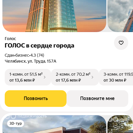
Голос
ГОЛОС в сердце города
Сдан
•
бизнес
•
4.3 (74)
Челябинск, ул. Труда, 157А
1-комн.
от 51,5 м²
2-комн.
от 70,2 м²
3-комн.
от 119,
от 13,6 млн ₽
от 17,6 млн ₽
от 30 млн ₽
Позвонить
Позвоните мне
3D-тур