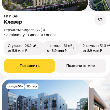
ГК ИКАР
Клевер
Строится
•
комфорт +
•
5 (3)
Челябинск, ул. Салавата Юлаева
Студии
от 26,2 м²
1-комн.
от 31 м²
2-комн.
от 51,3 м
от 5,9 млн ₽
от 6,9 млн ₽
от 8,9 млн ₽
Позвонить
Позвоните мне
скидка 5%
3D-тур