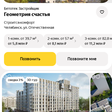
Бетотек Застройщик
Геометрия счастья
Строится
•
комфорт
Челябинск, ул. Отечественная
1-комн.
от 39,7 м²
2-комн.
от 57 м²
3-комн.
от 82,8 
от 5,8 млн ₽
от 8,1 млн ₽
от 11,2 млн ₽
Позвонить
Позвоните мне
скидка 3%
3D-тур