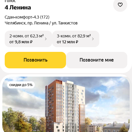
Голос
4 Ленина
Сдан
•
комфорт
•
4.3 (172)
Челябинск, пр. Ленина / ул. Танкистов
2-комн.
от 62,3 м²
3-комн.
от 82,9 м²
от 9,8 млн ₽
от 12 млн ₽
Позвонить
Позвоните мне
скидки до 5%