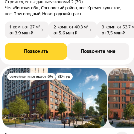
Строится, есть сданные
•
эконом
•
4.2 (70)
Челябинская обл., Сосновский район, пос. Кременкульское,
пос. Пригородный, Новоградский тракт
1-комн.
от 27 м²
2-комн.
от 40,3 м²
3-комн.
от 53,7 
от 3,9 млн ₽
от 5,6 млн ₽
от 7,5 млн ₽
Позвонить
Позвоните мне
семейная ипотека от 6%
3D-тур