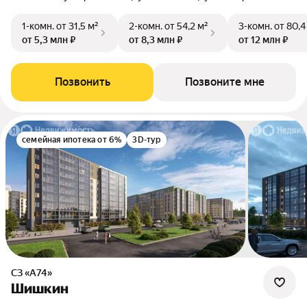
1-комн.
от 31,5 м²
2-комн.
от 54,2 м²
3-комн.
от 80,4
от 5,3 млн ₽
от 8,3 млн ₽
от 12 млн ₽
Позвонить
Позвоните мне
семейная ипотека от 6%
3D-тур
СЗ «А74»
Шишкин