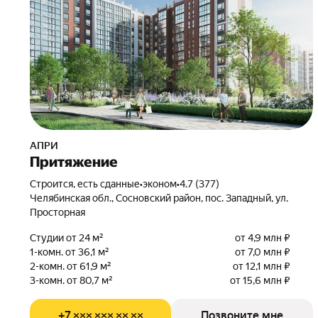
АПРИ
Притяжение
Строится, есть сданные
•
эконом
•
4.7 (377)
Челябинская обл., Сосновский район, пос. Западный, ул.
Просторная
Студии от 24 м²
от 4,9 млн ₽
1-комн. от 36,1 м²
от 7,0 млн ₽
2-комн. от 61,9 м²
от 12,1 млн ₽
3-комн. от 80,7 м²
от 15,6 млн ₽
+7 ××× ××× ×× ××
Позвоните мне