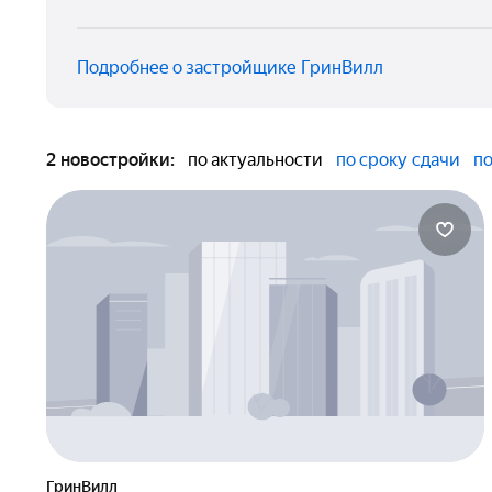
Подробнее о застройщике ГринВилл
2 новостройки:
по актуальности
по сроку сдачи
по
ГринВилл