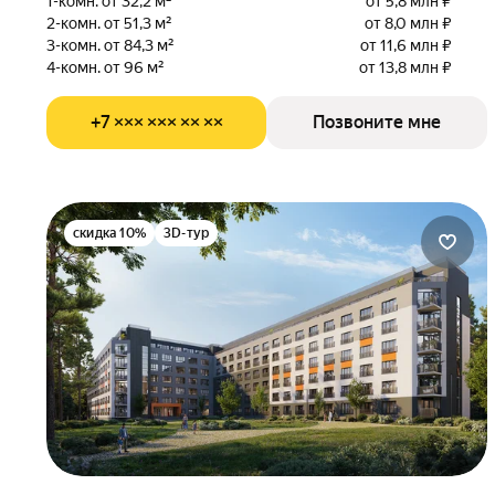
1-комн. от 32,2 м²
от 5,8 млн ₽
2-комн. от 51,3 м²
от 8,0 млн ₽
3-комн. от 84,3 м²
от 11,6 млн ₽
4-комн. от 96 м²
от 13,8 млн ₽
+7 ××× ××× ×× ××
Позвоните мне
скидка 10%
3D-тур