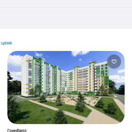
 цене
ГринВилл