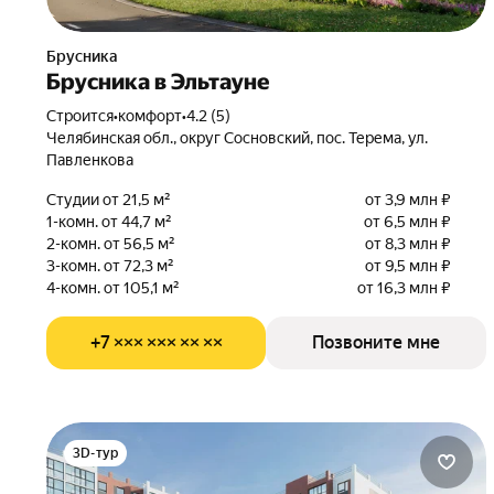
Брусника
Брусника в Эльтауне
Строится
•
комфорт
•
4.2 (5)
Челябинская обл., округ Сосновский, пос. Терема, ул.
Павленкова
Студии от 21,5 м²
от 3,9 млн ₽
1-комн. от 44,7 м²
от 6,5 млн ₽
2-комн. от 56,5 м²
от 8,3 млн ₽
3-комн. от 72,3 м²
от 9,5 млн ₽
4-комн. от 105,1 м²
от 16,3 млн ₽
+7 ××× ××× ×× ××
Позвоните мне
3D-тур