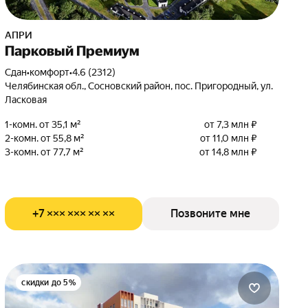
АПРИ
Парковый Премиум
Сдан
•
комфорт
•
4.6 (2312)
Челябинская обл., Сосновский район, пос. Пригородный, ул.
Ласковая
1-комн. от 35,1 м²
от 7,3 млн ₽
2-комн. от 55,8 м²
от 11,0 млн ₽
3-комн. от 77,7 м²
от 14,8 млн ₽
+7 ××× ××× ×× ××
Позвоните мне
скидки до 5%