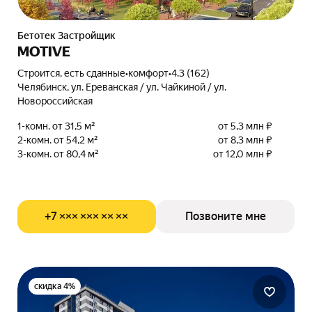
Бетотек Застройщик
MOTIVE
Строится, есть сданные
•
комфорт
•
4.3 (162)
Челябинск, ул. Ереванская / ул. Чайкиной / ул.
Новороссийская
1-комн. от 31,5 м²
от 5,3 млн ₽
2-комн. от 54,2 м²
от 8,3 млн ₽
3-комн. от 80,4 м²
от 12,0 млн ₽
+7 ××× ××× ×× ××
Позвоните мне
скидка 4%