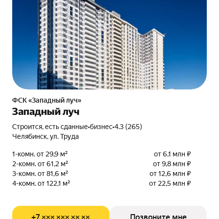
ФСК «Западный луч»
Западный луч
Строится, есть сданные
•
бизнес
•
4.3 (265)
Челябинск, ул. Труда
1-комн. от 29,9 м²
от 6,1 млн ₽
2-комн. от 61,2 м²
от 9,8 млн ₽
3-комн. от 81,6 м²
от 12,6 млн ₽
4-комн. от 122,1 м²
от 22,5 млн ₽
+7 ××× ××× ×× ××
Позвоните мне