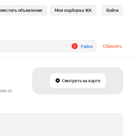
зместить объявление
Моя подборка ЖК
Войти
1
Сбросить
Район
Смотреть на карте
ене от