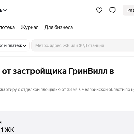
ь
Ра
потека
Журнал
Для бизнеса
ос и платёж
 от застройщика ГринВилл в
вартиру с отделкой площадью от 33 м² в Челябинской области по ц
я
 1 ЖК