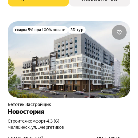
скидка 5% при 100% оплате
3D-тур
Бетотек Застройщик
Новостория
Строится
•
комфорт
•
4.3 (6)
Челябинск, ул. Энергетиков