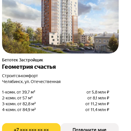
Бетотек Застройщик
Геометрия счастья
Строится
•
комфорт
Челябинск, ул. Отечественная
1-комн. от 39,7 м²
от 5,8 млн ₽
2-комн. от 57 м²
от 8,1 млн ₽
3-комн. от 82,8 м²
от 11,2 млн ₽
4-комн. от 84,9 м²
от 11,4 млн ₽
+7 ××× ××× ×× ××
Позвоните мне