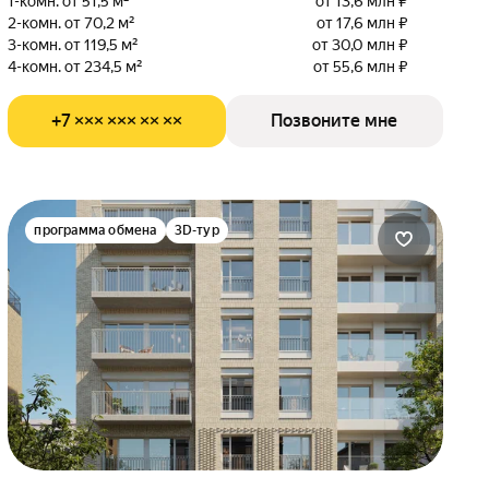
1-комн. от 51,5 м²
от 13,6 млн ₽
2-комн. от 70,2 м²
от 17,6 млн ₽
3-комн. от 119,5 м²
от 30,0 млн ₽
4-комн. от 234,5 м²
от 55,6 млн ₽
+7 ××× ××× ×× ××
Позвоните мне
программа обмена
3D-тур