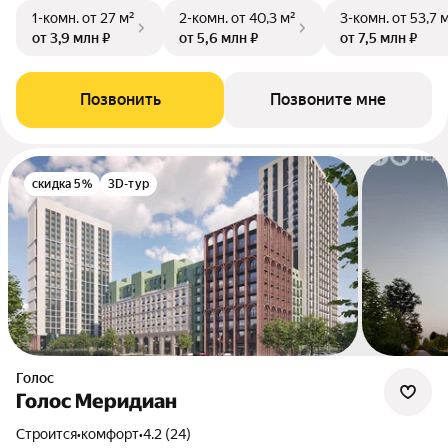
1-комн.
от 27 м²
2-комн.
от 40,3 м²
3-комн.
от 53,7 
от 3,9 млн ₽
от 5,6 млн ₽
от 7,5 млн ₽
Позвонить
Позвоните мне
скидка 5%
3D-тур
Голос
Голос Меридиан
Строится
•
комфорт
•
4.2 (24)