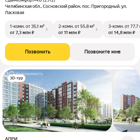
Сдан
•
комфорт
•
4.6 (2312)
Челябинская обл., Сосновский район, пос. Пригородный, ул.
Ласковая
1-комн.
от 35,1 м²
2-комн.
от 55,8 м²
3-комн.
от 77,7
от 7,3 млн ₽
от 11 млн ₽
от 14,8 млн ₽
Позвонить
Позвоните мне
3D-тур
АПРИ