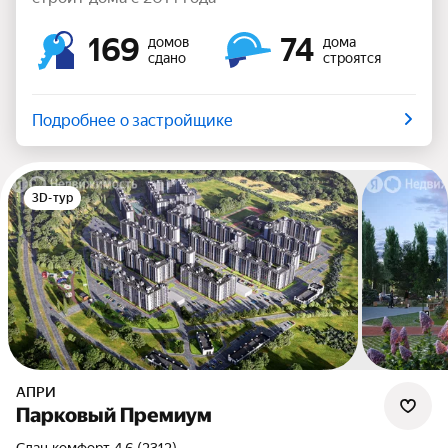
169
74
домов
дома
сдано
строятся
Подробнее о застройщике
3D-тур
АПРИ
Парковый Премиум