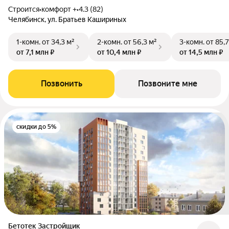
Строится
•
комфорт +
•
4.3 (82)
Челябинск, ул. Братьев Кашириных
1-комн.
от 34,3 м²
2-комн.
от 56,3 м²
3-комн.
от 85,7
от 7,1 млн ₽
от 10,4 млн ₽
от 14,5 млн ₽
Позвонить
Позвоните мне
скидки до 5%
Бетотек Застройщик