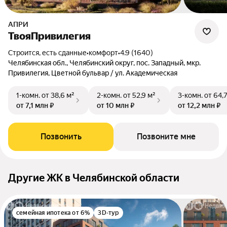
АПРИ
ТвояПривилегия
Строится, есть сданные
•
комфорт
•
4.9 (1640)
Челябинская обл., Челябинский округ, пос. Западный, мкр.
Привилегия, Цветной бульвар / ул. Академическая
1-комн.
от 38,6 м²
2-комн.
от 52,9 м²
3-комн.
от 64,
от 7,1 млн ₽
от 10 млн ₽
от 12,2 млн ₽
Позвонить
Позвоните мне
Другие ЖК в Челябинской области
семейная ипотека от 6%
3D-тур