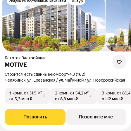
скидка 1% постоянным клиентам
3D-тур
Бетотек Застройщик
MOTIVE
Строится, есть сданные
•
комфорт
•
4.3 (162)
Челябинск, ул. Ереванская / ул. Чайкиной / ул. Новороссийская
1-комн.
от 31,5 м²
2-комн.
от 54,2 м²
3-комн.
от 80,4
от 5,3 млн ₽
от 8,3 млн ₽
от 12 млн ₽
Позвонить
Позвоните мне