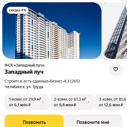
скидка 4%
ФСК «Западный луч»
Западный луч
Строится, есть сданные
•
бизнес
•
4.3 (265)
Челябинск, ул. Труда
1-комн.
от 29,9 м²
2-комн.
от 61,2 м²
3-комн.
от 81,6
от 6,1 млн ₽
от 9,8 млн ₽
от 12,6 млн ₽
Позвонить
Позвоните мне