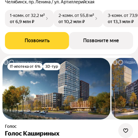
Челябинск, пр. Ленина / ул. Артиллерийская
1-комн.
от 32,2 м²
2-комн.
от 55,8 м²
3-комн.
от 73,9
от 6,9 млн ₽
от 10,2 млн ₽
от 13,3 млн ₽
Позвонить
Позвоните мне
IT-ипотека от 6%
3D-тур
Голос
Голос Кашириных