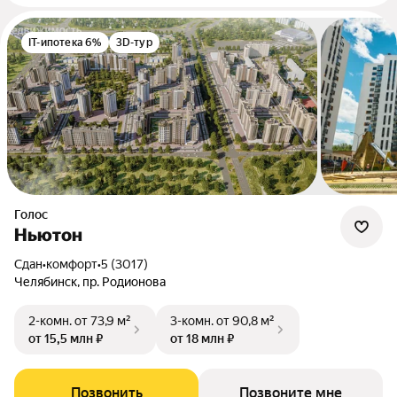
IT-ипотека 6%
3D-тур
Голос
Ньютон
Сдан
•
комфорт
•
5 (3017)
Челябинск, пр. Родионова
2-комн.
от 73,9 м²
3-комн.
от 90,8 м²
от 15,5 млн ₽
от 18 млн ₽
Позвонить
Позвоните мне