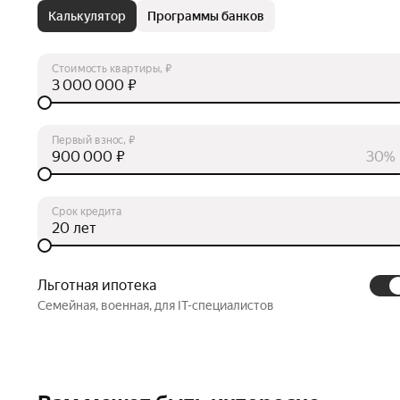
Калькулятор
Программы банков
Стоимость квартиры, ₽
₽
Первый взнос, ₽
₽
30%
Срок кредита
лет
Льготная ипотека
Семейная, военная, для IT-специалистов