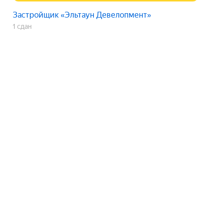
Застройщик «Эльтаун Девелопмент»
1 сдан
ЖК Город L-Town
срок сдачи
сдан
Показать телефон
Застройщик «Эльтаун Девелопмент»
1 сдан