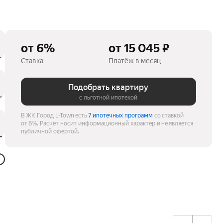
от 6%
от 15 045 ₽
Ставка
Платёж в месяц
Подобрать квартиру
с льготной ипотекой
В ЖК Город L-Town есть
7 ипотечных программ
со ставкой
от 6%.
Расчёт носит информационный характер и не является
публичной офертой.