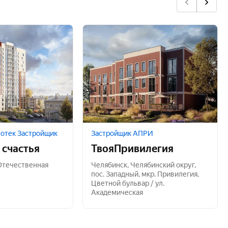
тотек Застройщик
Застройщик АПРИ
 счастья
ТвояПривилегия
 Отечественная
Челябинск
,
Челябинский округ
,
пос. Западный
,
мкр. Привилегия
,
Цветной бульвар / ул.
Академическая