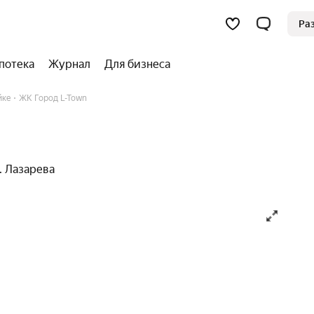
Ра
потека
Журнал
Для бизнеса
йке
ЖК Город L-Town
. Лазарева