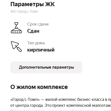
Параметры ЖК
ЖК Город L-Town
Срок сдачи
Сдан
Тип дома
кирпичный
Дополнительные параметры
Этажность
3
Отделк
Высота потолков
2,83 м
Паркин
О жилом комплексе
Тип договора
ДКП
Очере
«Город L-Town» — жилой комплекс бизнес-класса в п
Число квартир
24
Безбар
от центра города. Это проект комплексной малоэтаж
Детская площадка
есть
Спорти