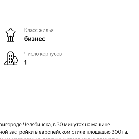
Класс жилья
бизнес
Число корпусов
1
а
white box
г, машиноместа
есть открытый
ди
1
ригороде Челябинска, в 30 минутах на машине
ьерная среда
есть
ной застройки в европейском стиле площадью 300 га.
вная площадка
есть