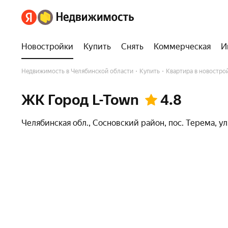
Участники строительства
Новостройки
Купить
Снять
Коммерческая
И
Недвижимость в Челябинской области
Купить
Квартира в новостро
ЖК Город L-Town
4.8
Челябинская обл.
,
Сосновский район
,
пос. Терема
,
ул