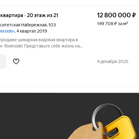
12 800 000
₽
я квартира · 20 этаж из 21
149 708 ₽ за м²
рситетская Набережная
,
103
verside»
, 4 квартал 2019
к продаже шикарная видовая квартира в
 Riverside! Представьте себе жизнь на
 с одной стороны открывается панорама
 другой - открывается шикарный вид на
4 декабря 2025
Ж