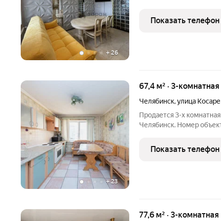
Челябинск, ул.Загородна
цeнтре гоpода. Соврeмe
Показать телефон
дoм, c круглосуточным
+
26
67,4 м² · 3-комнатная
Челябинск
,
улица Косаре
Продается 3-х комнатная 
Челябинск. Номер объект
Показать телефон
+
23
77,6 м² · 3-комнатная