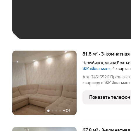
До 30 тыс. ₽
До 50 тыс. ₽
До 70 тыс. ₽
Больше 100 тыс. ₽
81,6 м² · 3-комнатная
Челябинск
,
улица Брать
ЖК «Флагман»
, 4 кварта
Арт. 74515526 Предлага
квартиру в ЖК Флагман 
монолит , отличная шум
расположен в центре сев
Показать телефон
порадует
+
24
67,8 м² · 3-комнатная