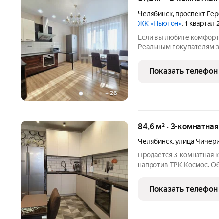
Челябинск
,
проспект Гер
ЖК «Ньютон»
, 1 квартал
Если вы любите комфорт и удобство эта к
Реальным покупателям з
предусмотрен хороший т
квартира, комфортной пл
Показать телефон
просторная
+
26
84,6 м² · 3-комнатна
Челябинск
,
улица Чичер
Продается 3-комнатная к
напротив ТРК Космос. Об
имеется: просторная гостин
спальне 14 кв.м есть клад
Показать телефон