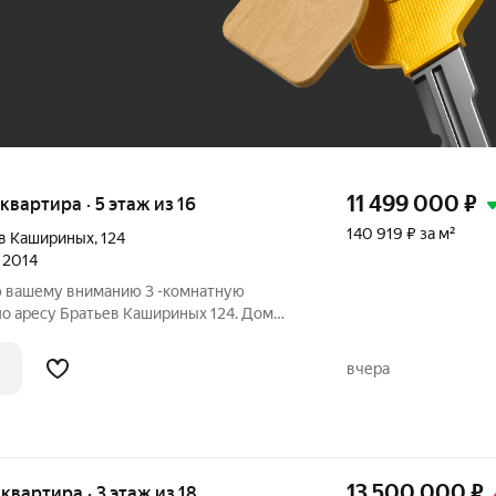
До 100 тыс. ₽
11 499 000
₽
 квартира · 5 этаж из 16
140 919 ₽ за м²
ев Кашириных
,
124
л 2014
ю вашему вниманию 3 -комнатную
по аресу Братьев Кашириных 124. Дом
оизоляция, огороженная территория. Дом
еро-запада. 10 минут до центра. Вас
вчера
13 500 000
₽
 квартира · 3 этаж из 18