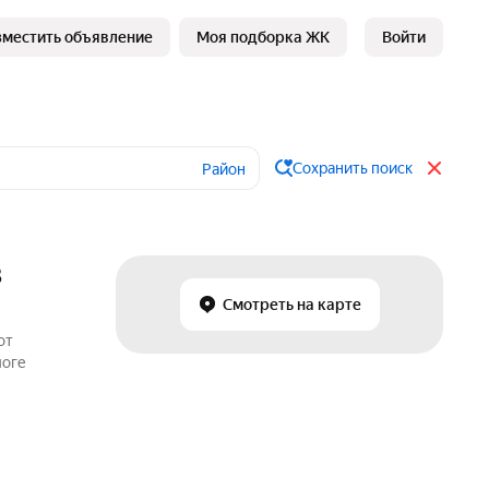
зместить объявление
Моя подборка ЖК
Войти
Сохранить поиск
Район
в
Смотреть на карте
от
логе