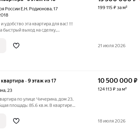
199 115 ₽ за м²
оя России Е.Н. Родионова
,
17
 2018
вартира для вас! !!!
а быстрый выход на сделку,
орг. Продается уютная трехкомнатная
анировки (площадь квартиры 67,8 кв.м.):
21 июля 2026
10 500 000
₽
я квартира · 9 этаж из 17
124 113 ₽ за м²
ина
,
23
вартира по улице Чичерина, дом 23,
щая площадь: 85.6 кв.м. В квартире
ая - 23 кв.м., спальни 12 и 14 кв.м. (в
овая для постельного белья), кухня - 11
18 июля 2026