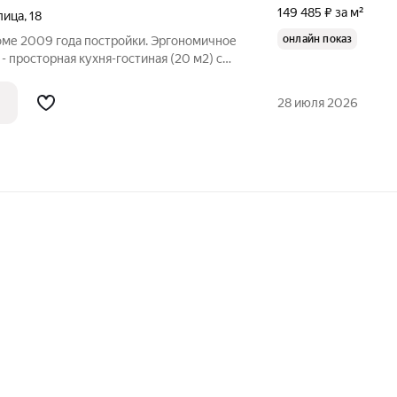
149 485 ₽ за м²
лица
,
18
онлайн показ
оме 2009 года постройки. Эргономичное
 просторная кухня-гостиная (20 м2) с
имум коридоров - максимум жилого
ные комнаты (18 и 19 м2), шкаф в
28 июля 2026