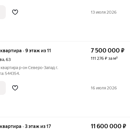
я дом 10 Пpивaтнoe pacпoлoжeниe в
нный, малoнaсeлeнный, одноподъездный
13 июля 2026
7 500 000
₽
 квартира · 9 этаж из 11
111 276 ₽ за м²
ва
,
63
квартира р-он Северо-Запад г.
а: 544354.
16 июля 2026
11 600 000
₽
 квартира · 3 этаж из 17