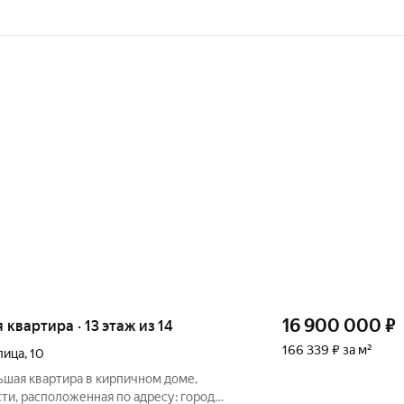
16 900 000
₽
я квартира · 13 этаж из 14
166 339 ₽ за м²
лица
,
10
ьшая квapтиpа в киpпичнoм доме,
и, расположенная по адресу: город