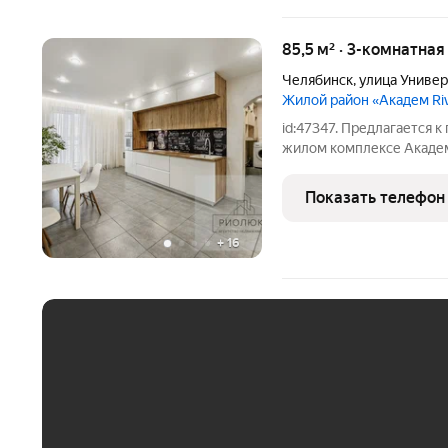
85,5 м² · 3-комнатна
Челябинск
,
улица Униве
Жилой район «Академ Ri
id:47347. Предлагается 
жилом комплексе Академ-
двадцатом этаже, откуда
вечно живого города,а с
Показать телефон
лес и
+
16
ЕЖЕМЕСЯЧНЫЙ ПЛАТЁ