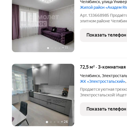
Челябинск
,
улица Униве
Жилой район «Академ Ri
Арт. 133668985 Продаётс
элитном районе Челябин
комфортной семейной ж
уникальную 3-комнатную
Показать телефон
евроремонтом, располож
+
11
72,5 м² · 3-комнатная
Челябинск
,
Электросталь
ЖК «Электростальский»
Продается уютная трехк
Электростальской! Ищет
жизни? У нас есть то, ч
квартира с современным
Показать телефон
своих новых
+
26