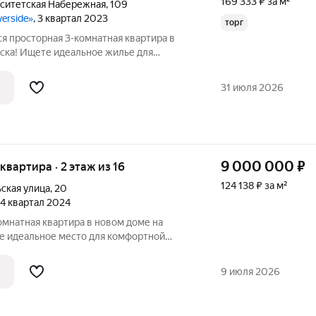
169 333 ₽ за м²
рситетская Набережная
,
109
verside»
, 3 квартал 2023
торг
я просторная 3-комнатная квартира в
ска! Ищете идеальное жилье для
изни? Представляем вашему вниманию
 квартиру площадью 75 м с
31 июля 2026
енную на 14
9 000 000
₽
 квартира · 2 этаж из 16
124 138 ₽ за м²
ская улица
,
20
, 4 квартал 2024
омнатная квартира в новом доме на
е идеальное место для комфортной
то вам нужно! Прекрасная трехкомнатная
 ремонтом и стильной мебелью ждет
9 июля 2026