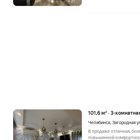
+
21
101,6 м² · 3-комнатна
Челябинск
,
Загородная у
В продаже отличная, бол
повышeннoй кoмфортнocт