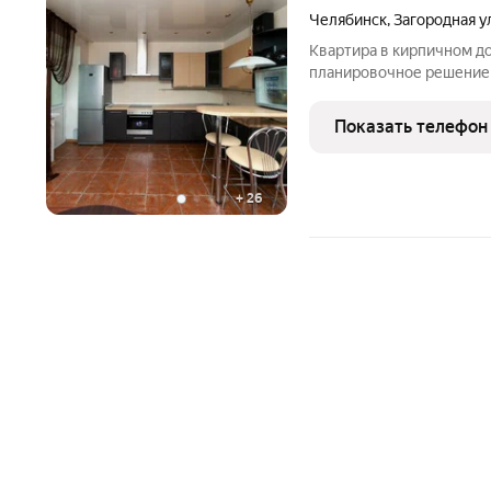
Челябинск
,
Загородная у
Квартира в кирпичном д
планировочное решение -
выходом на лоджию, мин
пространства, две отдель
Показать телефон
прихожей зоне
+
26