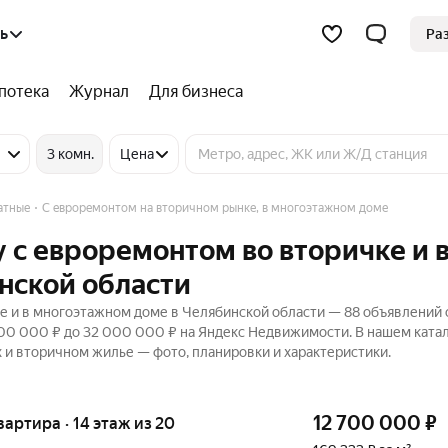
ь
Ра
потека
Журнал
Для бизнеса
3 комн.
Цена
атные
С евроремонтом на вторичном рынке, в многоэтажном доме
 с евроремонтом во вторичке и 
нской области
е и в многоэтажном доме в Челябинской области — 88 объявлений 
 400 000 ₽ до 32 000 000 ₽ на Яндекс Недвижимости. В нашем ката
х и вторичном жилье — фото, планировки и характеристики.
12 700 000
₽
квартира · 14 этаж из 20