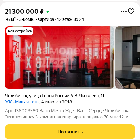
21 300 000
₽
76 м²
3-комн. квартира
12 этаж из 24
новостройка
Челябинск
,
улица Героя России А.В. Яковлева
,
11
ЖК «Манхэттен»
, 4 квартал 2018
Арт. 136003580 Ваша Мечта Ждет Вас в Сердце Челябинска!
Эксклюзивная 3-комнатная квартира площадью 76 м на 12-м
этаже в престижном монолитном доме 2019 года постройки
не просто жилье, это ваш новый уровень жизни! Квартира,
Позвонить
созданная для наслаждения: