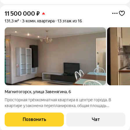
11 500 000
₽
131,3 м²
3-комн. квартира
13 этаж из 16
Магнитогорск
,
улица Завенягина
,
6
Просторная трёхкомнатная квартира в центре города. В
квартире узаконена перепланировка, общая площадь
квартиры 131.3 кв.м. В квартире два совмещенных санузла,
действующая сауна, три просторных лоджии, прекрасный вид
Позвонить
Чат
на город с 13-го этажа. В шаговой