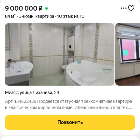
9 000 000
₽
84 м²
3-комн. квартира
10 этаж из 10
Миасс
,
улица Лихачёва
,
24
Арт. 134522438 Продается статусная трехкомнатная квартира
в классическом кирпичном доме. Идеальный выбор для тех,
кто ищет готовое жилье «под ключ» в лучшем районе города.
Главные преимущества: Кухня-гостиная вашей мечты: Кухня
Позвонить
14 кв.м оборудована