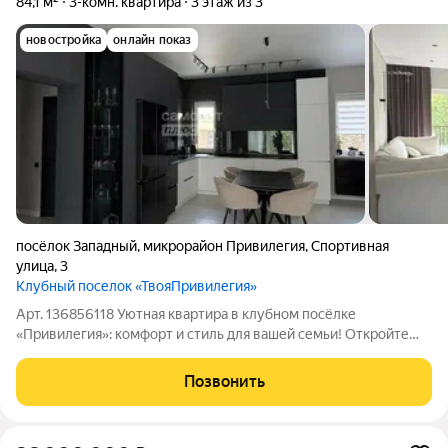
84,1 м²
3-комн. квартира
3 этаж из 3
новостройка
онлайн показ
посёлок Западный
,
микрорайон Привилегия
,
Спортивная
улица
,
3
Клубный поселок «ТвояПривилегия»
Арт. 136856118 Уютная квартира в клубном посёлке
«Привилегия»: комфорт и стиль для вашей семьи! Откройте
для себя пространство, где продумана каждая деталь уютная
квартира комфорткласса в клубном посёлке «Привилегия».
Позвонить
Идеальное решение для семьи: