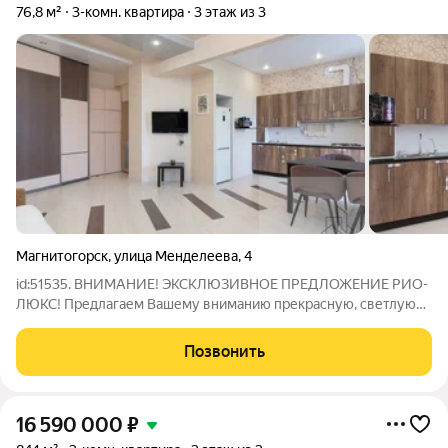
76,8 м²
3-комн. квартира
3 этаж из 3
Магнитогорск
,
улица Менделеева
,
4
id:51535. ВНИМАНИЕ! ЭКСКЛЮЗИВНОЕ ПРЕДЛОЖЕНИЕ РИО-
ЛЮКС! Предлагаем Вашему вниманию прекрасную, светлую
теплую квартиру в исторической части Ленинского района
города Магнитогорск! Для кого это предложение: Идеально
Позвонить
подходит для семьи, которая ценит
16 590 000
₽