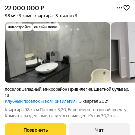
22 000 000
₽
98 м²
3-комн. квартира
3 этаж из 3
новостройка
онлайн показ
посёлок Западный
,
микрорайон Привилегия
,
Цветной бульвар
,
18
Клубный поселок «ТвояПривилегия»
, 3 квартал 2021
Квартира 98 кв м Потолок 3,20, Евроремонт по дизайпроекту.
Комнаты раздельные, санузел совмещен. Кухня 30,2 кв
Встроенный кухонный гарнитур с техникой (холодильник,
посудомоечная машина, индукционная плита, жарочный шкаф,
Позвонить
Чат
микроволновая печь) .