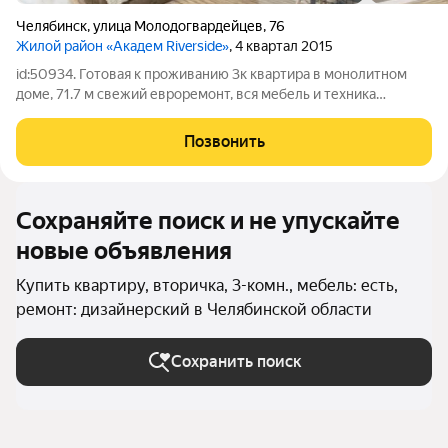
Челябинск
,
улица Молодогвардейцев
,
76
Жилой район «Академ Riverside»
, 4 квартал 2015
id:50934. Готовая к проживанию 3к квартира в монолитном
доме, 71.7 м свежий евроремонт, вся мебель и техника
остаются, заезжай и живи Характеристика квартиры: Общая
площадь квартиры 71,7 м: Коридор/прихожая: 10.01 м, Жилая
Позвонить
комната: 18.57 м, Жилая
Сохраняйте поиск и не упускайте
новые объявления
Купить квартиру, вторичка, 3-комн., мебель: есть,
ремонт: дизайнерский в Челябинской области
Сохранить поиск