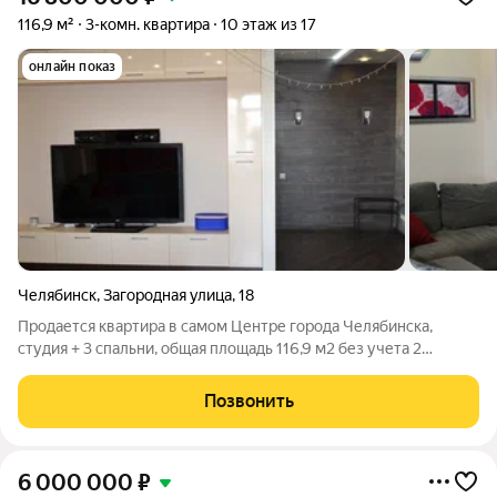
116,9 м²
3-комн. квартира
10 этаж из 17
онлайн показ
Челябинск
,
Загородная улица
,
18
Продается квартира в самом Центре города Челябинска,
студия + 3 спальни, общая площадь 116,9 м2 без учета 2
лоджий (смотри планировку), кухня + зал 35 м2, 1 спальня 20
м2, 2 спальня 15,6, и 3 спальня 15,5 м2, дом монолитно
Позвонить
кирпичный, этаж 10/17, окна
6 000 000
₽