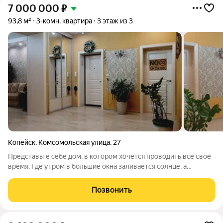
7 000 000
₽
93,8 м²
3-комн. квартира
3 этаж из 3
Копейск
,
Комсомольская улица
,
27
Представьте себе дом, в котором хочется проводить всё своё
время. Где утром в большие окна заливается солнце, а
вечером в гостиной с высоким потолком собирается вся
семья. Представьте себе пространство, где просыпаться одно
Позвонить
удовольствие. Это именно