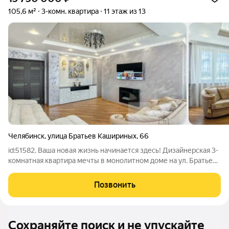
105,6 м²
3-комн. квартира
11 этаж из 13
Челябинск
,
улица Братьев Кашириных
,
66
id:51582. Ваша новая жизнь начинается здесь! Дизайнерская 3-
комнатная квартира мечты в монолитном доме на ул. Братьев
Кашириных д.66 Это ваш личный оазис комфорта и стиля
площадью 105,6 м. Ремонт «под ключ» Забудьте о хлопотах !
Позвонить
Квартира полностью
Сохраняйте поиск и не упускайте