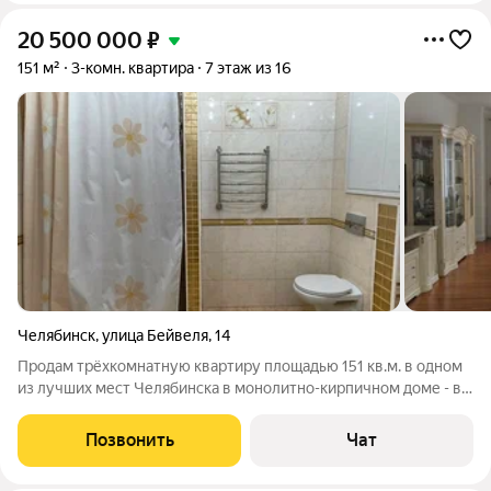
20 500 000
₽
151 м²
3-комн. квартира
7 этаж из 16
Челябинск
,
улица Бейвеля
,
14
Продам трёхкомнатную квартиру площадью 151 кв.м. в одном
из лучших мест Челябинска в монолитно-кирпичном доме - в
ЖК "Александравский". Дом расположен на второй линии
,поэтому не будет не шума, не пыли от дороги. В квартире
Позвонить
Чат
большая студия,