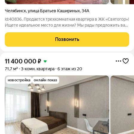
Челябинск
,
улица Братьев Кашириных
,
34А
id:40836. Продается трехкомнатная квартира в ЖК «Святогор»!
Ищете идеальное место для жизни? Мы рады предложить вам
уникальную трехкомнатную квартиру с великолепными
видовыми характеристиками на 16-м этаже современного
Позвонить
жилого комплекса «Святогор».
11 400 000
₽
71,7 м²
3-комн. квартира
6 этаж из 20
новостройка
онлайн показ