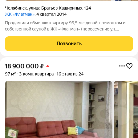
Челябинск
,
улица Братьев Кашириных
,
124
ЖК «Флагман»
, 4 квартал 2014
Продам или обменяю квартиру 95,5 м с дизайн-ремонтом и
собственной сауной в ЖК «Флагман» (пересечение ул.
Братьев Кашириных и Чичерина). Идеальный вариант для
семьи, которая ценит комфорт, тепло и тишину. Заезжайте и
Позвонить
живите остаётся качественная
18 900 000
₽
97 м²
3-комн. квартира
16 этаж из 24