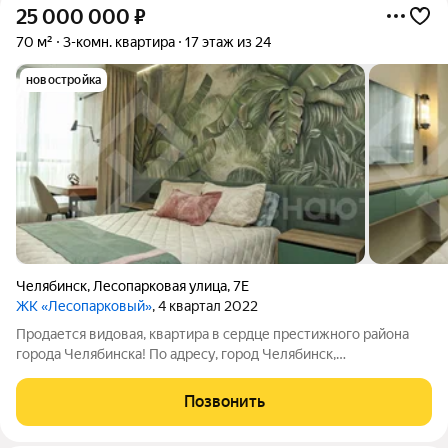
25 000 000
₽
70 м²
3-комн. квартира
17 этаж из 24
новостройка
Челябинск
,
Лесопарковая улица
,
7Е
ЖК «Лесопарковый»
, 4 квартал 2022
Продается видовая, квартира в сердце престижного района
города Челябинска! По адресу, город Челябинск,
ул.Лесопарковая, 7-Е Площадь: 71 кв.м. Этаж: 17 из 24
Представьте, как каждый вечер вы любуетесь потрясающими
Позвонить
закатами через панорамные окна во