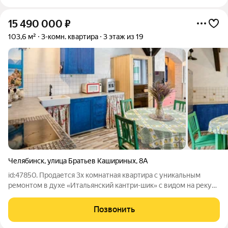
15 490 000
₽
103,6 м²
3-комн. квартира
3 этаж из 19
Челябинск
,
улица Братьев Кашириных
,
8А
id:47850. Продается 3х комнатная квартира с уникальным
ремонтом в духе «Итальянский кантри-шик» с видом на реку
Миасс. Квартира создана для ценителей душевной эстетики и
продуманного комфорта. СЕРДЦЕ КВАРТИРЫ - большая кухня-
Позвонить
гостиная 24 м с