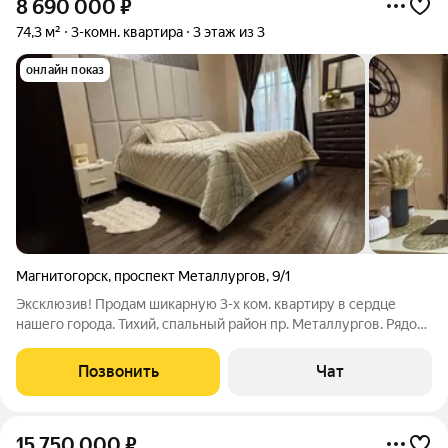
8 690 000
₽
74,3 м²
3-комн. квартира
3 этаж из 3
онлайн показ
Магнитогорск
,
проспект Металлургов
,
9/1
Эксклюзив! Продам шикарную 3-х ком. квартиру в сердце
нашего города. Тихий, спальный район пр. Металлургов. Рядом
обновленный парк " Металлургов" для прогулок и отдыха.
Инфраструктура развита: в шаговой доступности магазины,
Позвонить
Чат
школа, садик,
15 750 000
₽