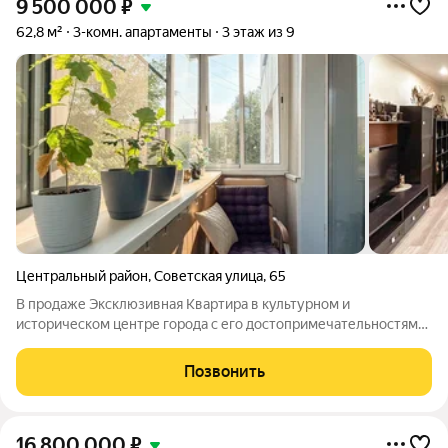
9 500 000
₽
62,8 м²
3-комн. апартаменты
3 этаж из 9
Центральный район
,
Советская улица
,
65
В продаже Эксклюзивная Квартира в культурном и
историческом центре города с его достопримечательностями
- отличное предложение для Семейной пары либо Семейной
пары с ребенком, кто мечтает жить в центр событий, экономя
Позвонить
время на ремонт и обустройство
16 800 000
₽