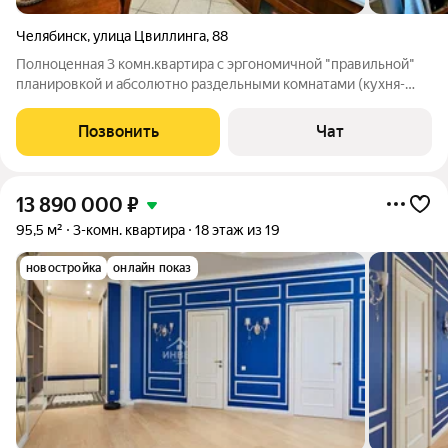
Челябинск
,
улица Цвиллинга
,
88
Полноценная 3 комн.квартира с эргономичной "правильной"
планировкой и абсолютно раздельными комнатами (кухня-
гостиная, спальня, кабинет, лоджия, зал, гардеробная, 2
полноценных санузла с радиаторами отопления, холл) в
Позвонить
Чат
кирпичном доме повышенной
13 890 000
₽
95,5 м²
3-комн. квартира
18 этаж из 19
новостройка
онлайн показ