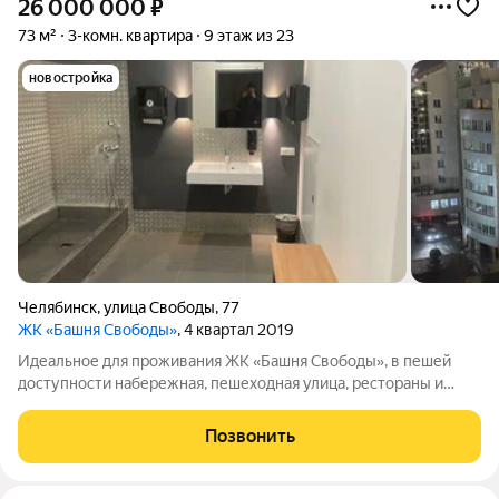
26 000 000
₽
73 м²
3-комн. квартира
9 этаж из 23
новостройка
Челябинск
,
улица Свободы
,
77
ЖК «Башня Свободы»
, 4 квартал 2019
Идеальное для проживания ЖК «Башня Свободы», в пешей
доступности набережная, пешеходная улица, рестораны и
кафе, школы, остановки общественного транспорта и
магазины. До любого района можно на автомобиле доехать за
Позвонить
10-15 минут, до аэропорта 35-40