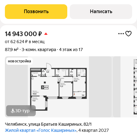
вариантом для семей с детьми. В непосредственной близости
находятся детские сады, школы и остановки общественного
Позвонить
Написать
транспорта, что предоставляет
14 943 000
₽
от 62 624 ₽ в месяц
87,9 м²
3-комн. квартира
4 этаж из 17
новостройка
3D-тур
Челябинск
,
улица Братьев Кашириных
,
82/1
Жилой квартал «Голос Кашириных»
, 4 квартал 2027