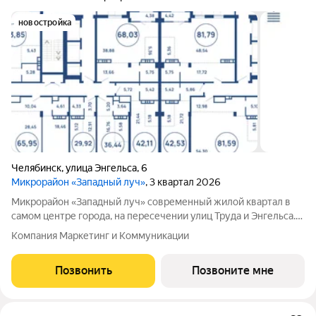
новостройка
Челябинск
,
улица Энгельса
,
6
Микрорайон «Западный луч»
, 3 квартал 2026
Микрорайон «Западный луч» современный жилой квартал в
самом центре города, на пересечении улиц Труда и Энгельса.
Монолитно-каркасные высотные дома формируют
Компания Маркетинг и Коммуникации
узнаваемый архитектурный облик и стали настоящим
украшением центральной части Челябинска.
Позвонить
Позвоните мне