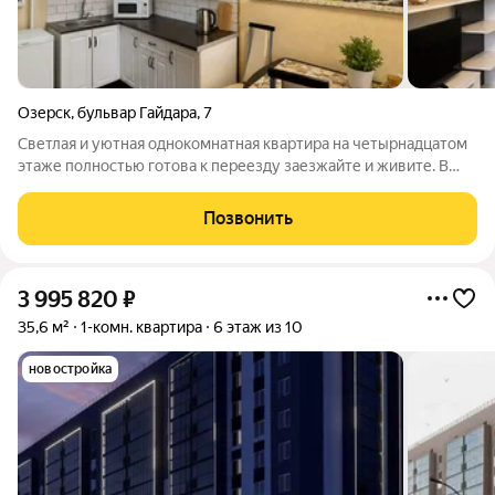
Озерск
,
бульвар Гайдара
,
7
Светлая и уютная однокомнатная квартира на четырнадцатом
этаже полностью готова к переезду заезжайте и живите. В
квартире установлены новые стеклопакеты, заменены
межкомнатные двери, полностью обновлена электрика,
Позвонить
санузел и ванная отделаны кафелем.
3 995 820
₽
35,6 м²
1-комн. квартира
6 этаж из 10
новостройка