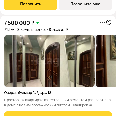
Сдача (Строителей,14): I квартал 2027 года Застройщик: ООО
Позвонить
Позвоните мне
СЗ
7 500 000
₽
71,1 м²
3-комн. квартира
8 этаж из 9
Озерск
,
бульвар Гайдара
,
18
Просторная квартира с качественным ремонтом расположена
в доме с новым пассажирским лифтом. Планировка
характеризуется ориентацией окон на две стороны, что
обеспечивает отличную инсоляцию и проветривание.