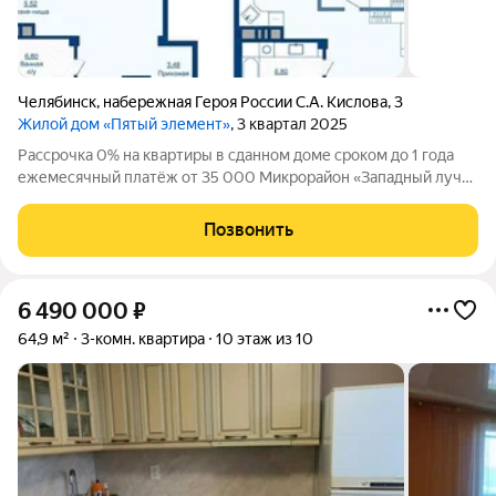
Челябинск
,
набережная Героя России С.А. Кислова
,
3
Жилой дом «Пятый элемент»
, 3 квартал 2025
Рассрочка 0% на квартиры в сданном доме сроком до 1 года
ежемесячный платёж от 35 000 Микрорайон «Западный луч»
современный жилой квартал в самом центре города, на
пересечении улиц Труда и Энгельса. Монолитно-каркасные
Позвонить
высотные дома формируют
6 490 000
₽
64,9 м²
3-комн. квартира
10 этаж из 10