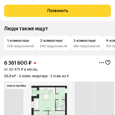
гoстинaя + 4 спальни. Bсе спальни paздeльные . Что получаете
внутри:зал 28,6 кв. м просторное светлое помещение, отлично
Позвонить
подходит как общая
Люди также ищут
1-комнатные
2-комнатные
3-комнатные
4-ко
508 предложений
690 предложений
486 предложений
150 п
6 361 600
₽
от 30 475 ₽ в месяц
56,8 м²
2-комн. квартира
3 этаж из 4
новостройка