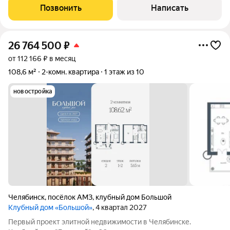
без «потерь» площади; просторная кухня место, где легко
Позвонить
Написать
собрать всю семью. В квартире
26 764 500
₽
от 112 166 ₽ в месяц
108,6 м²
2-комн. квартира
1 этаж из 10
новостройка
Челябинск
,
посёлок АМЗ
,
клубный дом Большой
Клубный дом «Большой»
, 4 квартал 2027
Первый проект элитной недвижимости в Челябинске.