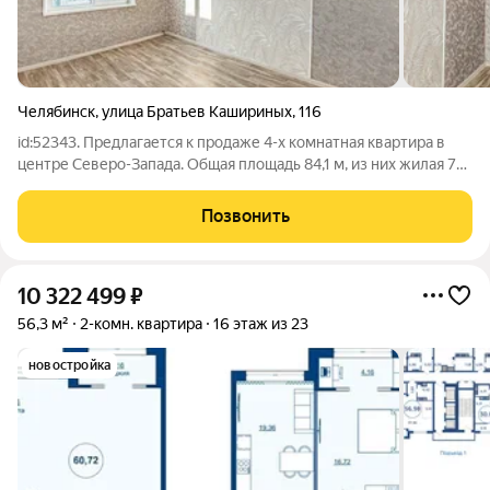
Челябинск
,
улица Братьев Кашириных
,
116
id:52343. Предлагается к продаже 4-х комнатная квартира в
центре Северо-Запада. Общая площадь 84,1 м, из них жилая 70
м, площадь кухни 9 м. В подъезде свежий косметический
ремонт, установлен новый лифт. Квартира подготовлена к
Позвонить
ремонту, в одной
10 322 499
₽
56,3 м²
2-комн. квартира
16 этаж из 23
новостройка