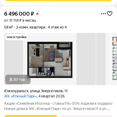
6 496 000
₽
от 31 118 ₽ в месяц
58 м²
2-комн. квартира
4 этаж из 4
новостройка
3D-тур
Южноуральск
,
улица Энергетиков
,
11
ЖК «Южный Парк»
, 4 квартал 2026
Акция «Семейная Ипотека - ставка 5%» 50% лоджии в подарок!
Новые дома в ЖК «Южный Парк» по ул. Энергетиков,11 и ул.
Строителей, 14 Сдача (Энергетиков,11): II квартал 2026 года