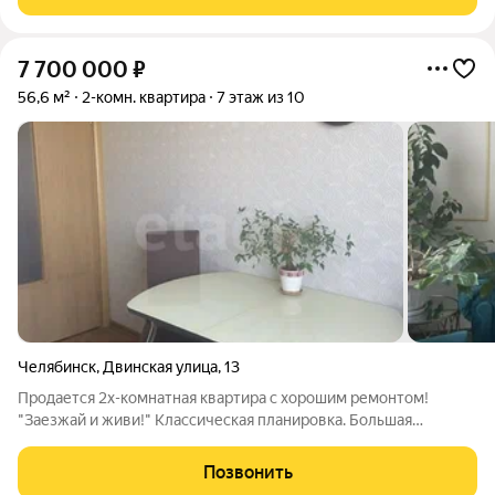
отделкой. Заезжайте и живите! ЖК
7 700 000
₽
56,6 м²
2-комн. квартира
7 этаж из 10
Челябинск
,
Двинская улица
,
13
Продается 2х-комнатная квартира с хорошим ремонтом!
"Заезжай и живи!" Классическая планировка. Большая
гостиная 18 кв.м., спальня 16 кв.м., кухня 9 кв.м., просторный
коридор, с/у раздельный. Окна квартиры выходят на разные
Позвонить
стороны. Остаются куxня,