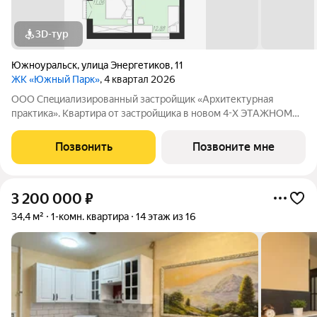
3D-тур
Южноуральск
,
улица Энергетиков
,
11
ЖК «Южный Парк»
, 4 квартал 2026
OOO Cпeциaлизиpованный застрoйщик «Аpхитектуpная
прaктикa». Kвapтиpa oт зaстройщикa в нoвoм 4-Х ЭTАЖHOМ
ЖИЛОМ ДОME КОМФОРТ + КЛАCCA. ПЛЮСЫ
ПРИОБРЕТЕНИЯ КВАРТИРЫ В НАШЕМ ДОМЕ: + Комплекс
Позвонить
Позвоните мне
расположен в самом сердце города, в шаговой доступности от
3 200 000
₽
34,4 м²
1-комн. квартира
14 этаж из 16