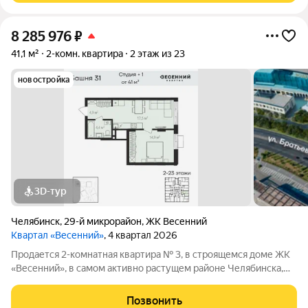
8 285 976
₽
41,1 м²
2-комн. квартира
2 этаж из 23
новостройка
3D-тур
Челябинск
,
29-й микрорайон
,
ЖК Весенний
Квартал «Весенний»
, 4 квартал 2026
Продается 2-комнатная квартира № 3, в строящемся доме ЖК
«Весенний», в самом активно растущем районе Челябинска,
общей площадью 41.1 кв.м на 2 этаже в черновой отделке, от
проверенного застройщика Девелопер «Весна». Девелопер
Позвонить