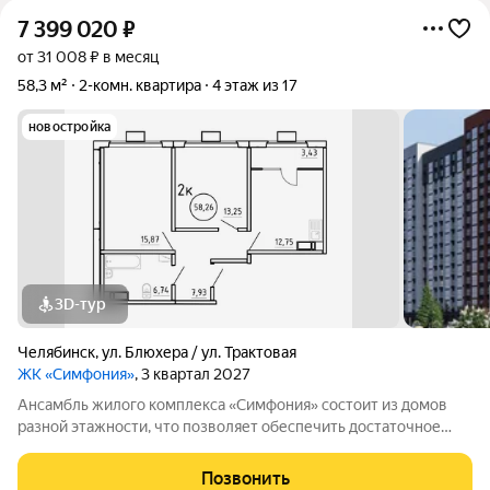
7 399 020
₽
от 31 008 ₽ в месяц
58,3 м²
2-комн. квартира
4 этаж из 17
новостройка
3D-тур
Челябинск
,
ул. Блюхера / ул. Трактовая
ЖК «Симфония»
, 3 квартал 2027
Ансамбль жилого комплекса «Симфония» состоит из домов
разной этажности, что позволяет обеспечить достаточное
количество света для всего двора. Мы заботимся о вашем
времени и предлагаем квартиры с уже готовой базовой
Позвонить