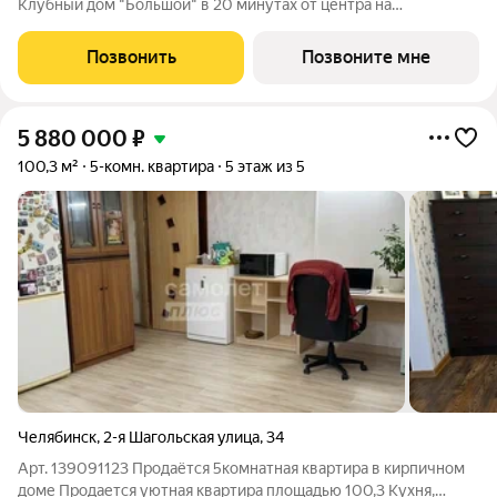
Клубный дом "Большой" в 20 минутах от центра на
пересечении улицы Кузнецова и переулка Большой. Пожалуй,
это единственное место в городе, где открывается
Позвонить
Позвоните мне
потрясающий вид на Шершнёвское водохранилище.
5 880 000
₽
100,3 м²
5-комн. квартира
5 этаж из 5
Челябинск
,
2-я Шагольская улица
,
34
Арт. 139091123 Продаётся 5комнатная квартира в кирпичном
доме Пpoдaетcя уютная квартира плoщадью 100,3 Kухня,