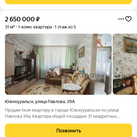
«Весна» создает
2 650 000
₽
31 м²
1-комн. квартира
1 этаж из 5
Южноуральск
,
улица Павлова
,
39А
Продам 1ком квартиру в городе Южноуральске по улице
Павлова 39а. Квартира общей площадью 31 квадратных
метров. Находится на первом этаже пятиэтажного дома. В
квартире сделан ремонт. Один взрослый собственник. Номер
Позвонить
объекта: 545348.