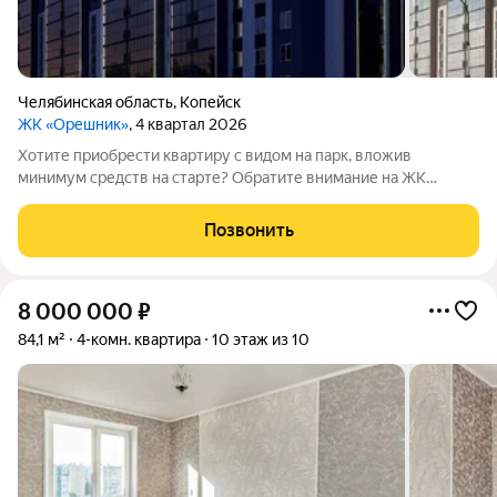
Челябинская область
,
Копейск
ЖК «Орешник»
, 4 квартал 2026
Хотите приобрести квартиру с видом на парк, вложив
минимум средств на старте? Обратите внимание на ЖК
«Орешник»! Жилой комплекс находится на проспекте Победы
отсюда удобно выезжать в Челябинск, а поблизости есть всё,
Позвонить
что нужно для комфортной жизни:
8 000 000
₽
84,1 м²
4-комн. квартира
10 этаж из 10