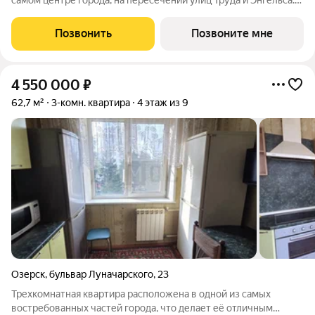
самом центре города, на пересечении улиц Труда и Энгельса.
Монолитно-каркасные высотные дома формируют
узнаваемый архитектурный облик и стали настоящим
Позвонить
Позвоните мне
украшением центральной части Челябинска.
4 550 000
₽
62,7 м²
3-комн. квартира
4 этаж из 9
Озерск
,
бульвар Луначарского
,
23
Трехкомнатная квартира расположена в одной из самых
востребованных частей города, что делает её отличным