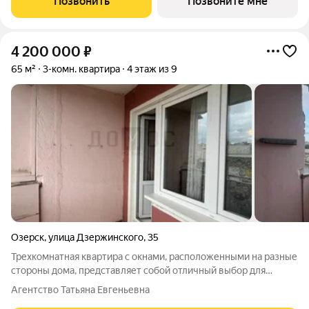
Позвонить
Позвоните мне
4 200 000
₽
65 м²
3-комн. квартира
4 этаж из 9
Озерск
,
улица Дзержинского
,
35
Трехкомнатная квартира с окнами, расположенными на разные
стороны дома, представляет собой отличный выбор для
комфортного проживания. В доме установлен новый лифт, что
Агентство Татьяна Евгеньевна
обеспечивает удобство доступа. Чистый подъезд создает