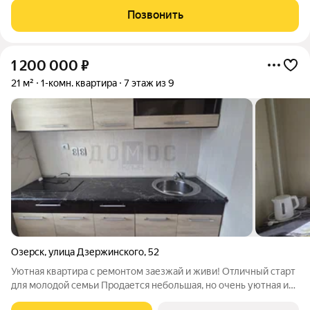
приятное первое впечатление.
Позвонить
1 200 000
₽
21 м²
1-комн. квартира
7 этаж из 9
Озерск
,
улица Дзержинского
,
52
Уютная квартира с ремонтом заезжай и живи! Отличный старт
для молодой семьи Продается небольшая, но очень уютная и
продуманная квартира на комфортном 7 этаже 9-этажного