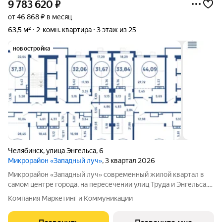
9 783 620
₽
от 46 868 ₽ в месяц
63,5 м²
2-комн. квартира
3 этаж из 25
новостройка
Челябинск
,
улица Энгельса
,
6
Микрорайон «Западный луч»
, 3 квартал 2026
Микрорайон «Западный луч» современный жилой квартал в
самом центре города, на пересечении улиц Труда и Энгельса.
Монолитно-каркасные высотные дома формируют
Компания Маркетинг и Коммуникации
узнаваемый архитектурный облик и стали настоящим
украшением центральной части Челябинска.