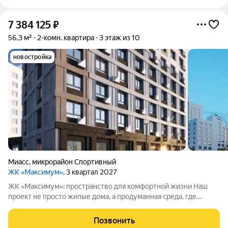
7 384 125
₽
56,3 м²
2-комн. квартира
3 этаж из 10
новостройка
Миасс
,
микрорайон Спортивный
ЖК «Максимум»
, 3 квартал 2027
ЖК «Максимум»: пространство для комфортной жизни Наш
проект не просто жилые дома, а продуманная среда, где
учтены все нюансы повседневного комфорта. Приглашаем
познакомиться с ЖК «Максимум». Чем выделяется комплекс: -
Позвонить
Разноэтажность. Здания высотой