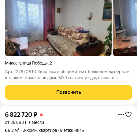
Миасс
,
улица Победы
,
2
Арт. 127870910 Квартира в общежитии с балконом на первом
высоком этаже площадью 30.4 состоит из двух комнат
предлагает уютное и комфортное проживание. Просторная
комната оснащена всем необходимым для проживания,
Позвонить
включая собственный санузел и душевую
6 822 720
₽
от 28 593 ₽ в месяц
66,2 м²
2-комн. квартира
9 этаж из 15