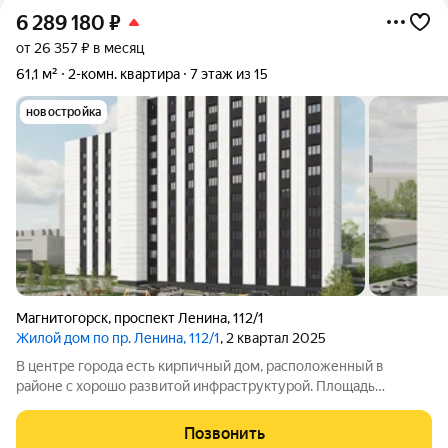
6 289 180
₽
от 26 357 ₽ в месяц
61,1 м²
2-комн. квартира
7 этаж из 15
новостройка
Магнитогорск
,
проспект Ленина
,
112/1
Жилой дом по пр. Ленина, 112/1
, 2 квартал 2025
В центре города есть кирпичный дом, расположенный в
районе с хорошо развитой инфраструктурой. Площадь
классических по планировке квартир в доме составляет от 32
до 63 квадратных метров.
Позвонить