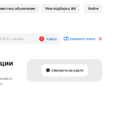
зместить объявление
Моя подборка ЖК
Войти
1
Сохранить поиск
Район
нции
Смотреть на карте
ений от
ге