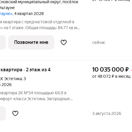
сновский муниципальный округ
,
посёлок
льтауне
ьтауне»
, 4 квартал 2028
я квартира с предчистовой отделкой в
 на 1 этаже. Общая площадь: 84.77 кв.м.,
дь кухни: 5.01 кв.м. Высота потолков 2.7 м.
ной и двумя спальнями в Бруснике в
Позвоните мне
сейчас
10 035 000
₽
я квартира · 2 этаж из 4
от 48 072 ₽ в месяц
К Эстетика
,
3
л 2026
 квартира 2K №34 площадью 66,9 в
мфорт-класса Эстетика. Загородные
оложены в экологически-чистом районе
го района Челябинской области.
3 августа 2026
м