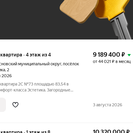
До 100 тыс. ₽
9 189 400
₽
я квартира · 4 этаж из 4
от 44 021 ₽ в месяц
сновский муниципальный округ
,
посёлок
ика
,
2
л 2026
 квартира 2C №73 площадью 83,54 в
мфорт-класса Эстетика. Загородные
оложены в экологически-чистом районе
го района Челябинской области.
3 августа 2026
м
10 320 000
₽
 квартира · 1 этаж из 8