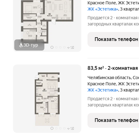
Красное Поле
,
ЖК Эстет
ЖК «Эстетика»
, 3 кварта
Продается 2 - комнатная
загородных кварталах ко
кварталы Эстетика расп
Красного поля Сосновско
Показать телефон
Главным преимущество
3D-тур
+
15
83,5 м² · 2-комнатна
Челябинская область
,
Со
Красное Поле
,
ЖК Эстет
ЖК «Эстетика»
, 3 кварта
Продается 2 - комнатная
загородных кварталах ко
кварталы Эстетика расп
Красного поля Сосновско
Показать телефон
Главным преимущество
+
15