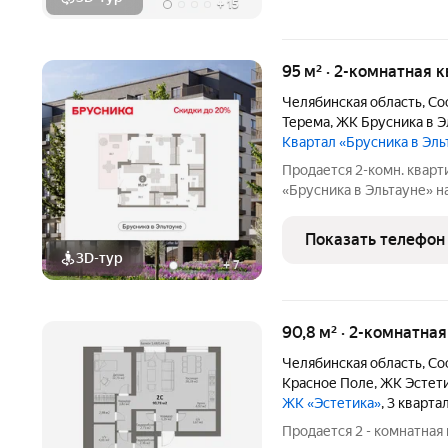
+
15
95 м² · 2-комнатная к
Челябинская область
,
Со
Терема
,
ЖК Брусника в Э
Квартал «Брусника в Эл
Продается 2-комн. кварт
«Брусника в Эльтауне» на
жилая: 29.63 кв.м., площ
кв.м. Высота потолков 2.
Показать телефон
3D-тур
+
7
90,8 м² · 2-комнатна
Челябинская область
,
Со
Красное Поле
,
ЖК Эстет
ЖК «Эстетика»
, 3 кварта
Продается 2 - комнатная