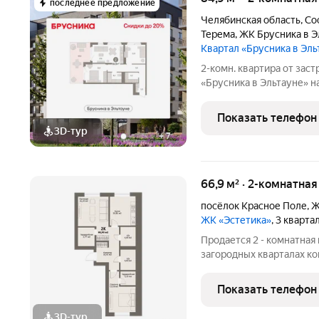
последнее предложение
Челябинская область
,
Со
Терема
,
ЖК Брусника в Э
Квартал «Брусника в Эл
2-комн. квартира от зас
«Брусника в Эльтауне» на
жилая: 24.07 кв.м., площ
Высота потолков 2.7 м. 
Показать телефон
3D-тур
+
7
66,9 м² · 2-комнатна
посёлок Красное Поле
,
Ж
ЖК «Эстетика»
, 3 кварта
Продается 2 - комнатная
загородных кварталах ко
кварталы Эстетика расп
Красного поля Сосновско
Показать телефон
Главным преимущество
3D-тур