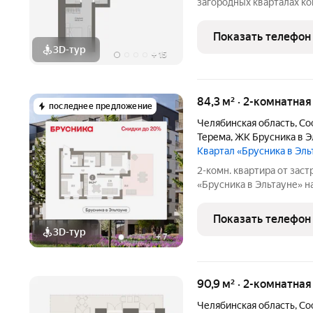
загородных кварталах ко
кварталы Эстетика расп
Красного поля Сосновско
Показать телефон
Главным преимущество
3D-тур
+
15
84,3 м² · 2-комнатна
последнее предложение
Челябинская область
,
Со
Терема
,
ЖК Брусника в Э
Квартал «Брусника в Эл
2-комн. квартира от зас
«Брусника в Эльтауне» на
жилая: 23.8 кв.м., площад
Высота потолков 2.7 м. 
Показать телефон
3D-тур
+
7
90,9 м² · 2-комнатна
Челябинская область
,
Со