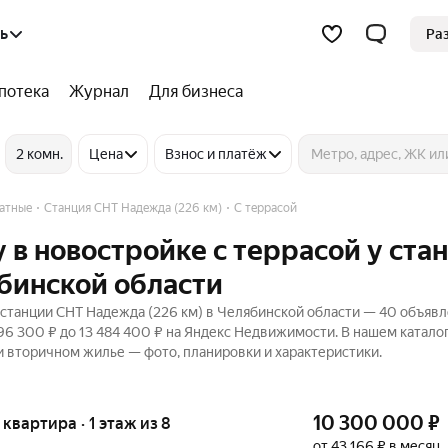
ь
Ра
потека
Журнал
Для бизнеса
2 комн.
Цена
Взнос и платёж
атные
Станция СНТ Надежда (226 км)
С террасой
 в новостройке с террасой у ста
бинской области
 станции СНТ Надежда (226 км) в Челябинской области — 40 объявл
496 300 ₽ до 13 484 400 ₽ на Яндекс Недвижимости. В нашем катало
и вторичном жилье — фото, планировки и характеристики.
10 300 000
₽
я квартира · 1 этаж из 8
от 43 166 ₽ в месяц