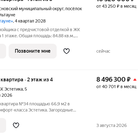
от 43 250 ₽ в месяц
сновский муниципальный округ
,
посёлок
льтауне
ьтауне»
, 4 квартал 2028
тройщика с предчистовой отделкой в ЖК
 1 этаже. Общая площадь: 84.88 кв.м.,
адь просторной кухни-гостиной: 17.76 кв.м.
Квартира с кухней-гостиной и двумя
Позвоните мне
сейчас
8 496 300
₽
я квартира · 2 этаж из 4
от 40 701 ₽ в месяц
К Эстетика
,
5
л 2026
 квартира №34 площадью 66,9 м2 в
мфорт-класса Эстетика. Загородные
оложены в экологически-чистом районе
го района Челябинской области.
3 августа 2026
м