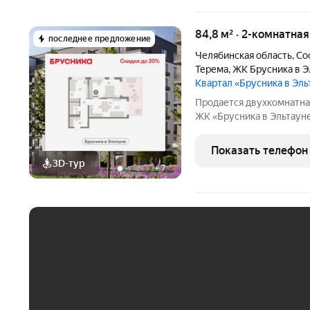
84,8 м² · 2-комнатна
последнее предложение
Челябинская область
,
Со
Терема
,
ЖК Брусника в Э
Квартал «Брусника в Эл
Продается двухкомнатна
ЖК «Брусника в Эльтауне»
жилая: 29.63 кв.м., площ
Высота потолков 2.7 м. 
Показать телефон
3D-тур
+
7
ЕЖЕМЕСЯЧНЫЙ ПЛАТЁ