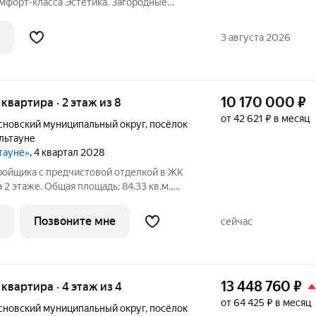
мфорт-класса Эстетика. Загородные
оложены в экологически-чистом районе
го района Челябинской области.
3 августа 2026
м
10 170 000
₽
я квартира · 2 этаж из 8
от 42 621 ₽ в месяц
сновский муниципальный округ
,
посёлок
льтауне
ьтауне»
, 4 квартал 2028
тройщика с предчистовой отделкой в ЖК
 2 этаже. Общая площадь: 84.33 кв.м.,
ь просторной кухни-гостиной: 17.76 кв.м.
Квартира с кухней-гостиной и двумя
Позвоните мне
сейчас
13 448 760
₽
я квартира · 4 этаж из 4
от 64 425 ₽ в месяц
сновский муниципальный округ
,
посёлок