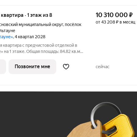
10 310 000
₽
я квартира · 1 этаж из 8
от 43 208 ₽ в месяц
сновский муниципальный округ
,
посёлок
льтауне
ьтауне»
, 4 квартал 2028
я квартира с предчистовой отделкой в
 на 1 этаже. Общая площадь: 84.82 кв.м.,
адь просторной кухни-гостиной: 21.7 кв.м.
Квартира с кухней-гостиной и двумя
Позвоните мне
сейчас
Ж