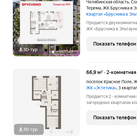
Челябинская область
,
Со
Терема
,
ЖК Брусника в Э
Квартал «Брусника в Эл
Продается двухкомнатна
ЖК «Брусника в Эльтауне»
жилая: 34.31 кв.м., площа
Квартира с кухней-гости
Показать телефон
3D-тур
+
7
66,9 м² · 2-комнатна
посёлок Красное Поле
,
Ж
ЖК «Эстетика»
, 3 кварта
Продается 2 - комнатная
загородных кварталах ко
кварталы Эстетика расп
Красного поля Сосновско
Показать телефон
Главным преимущество
3D-тур
+
15