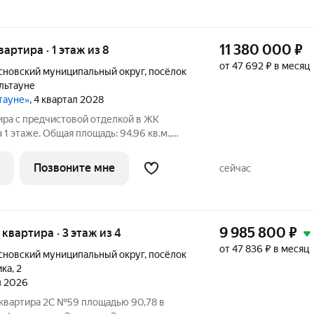
11 380 000
₽
вартира · 1 этаж из 8
от 47 692 ₽ в месяц
сновский муниципальный округ
,
посёлок
льтауне
ьтауне»
, 4 квартал 2028
ира с предчистовой отделкой в ЖК
 1 этаже. Общая площадь: 94.96 кв.м.,
адь просторной кухни-гостиной: 28.48
7 м. Квартира с кухней-гостиной и двумя
Позвоните мне
сейчас
9 985 800
₽
я квартира · 3 этаж из 4
от 47 836 ₽ в месяц
сновский муниципальный округ
,
посёлок
ика
,
2
л 2026
 квартира 2C №59 площадью 90,78 в