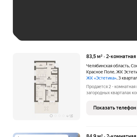
До 30 тыс. ₽
До 50 тыс. ₽
До 70 тыс. ₽
Больше 100 тыс. ₽
83,5 м² · 2-комнатна
Челябинская область
,
Со
Красное Поле
,
ЖК Эстет
ЖК «Эстетика»
, 3 кварта
Продается 2 - комнатная
загородных кварталах ко
кварталы Эстетика расп
Красного поля Сосновско
Показать телефон
Главным преимущество
+
15
84,9 м² · 2-комнатная