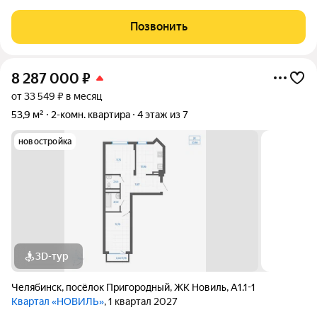
Позвонить
8 287 000
₽
от 33 549 ₽ в месяц
53,9 м²
2-комн. квартира
4 этаж из 7
новостройка
3D-тур
Челябинск
,
посёлок Пригородный
,
ЖК Новиль
,
А1.1-1
Квартал «НОВИЛЬ»
, 1 квартал 2027