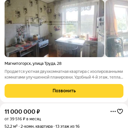
Магнитогорск
,
улица Труда
,
28
Продается уютная двухкомнатная квартира с изолированными
комнатами улучшенной планировки. Удобный 4-й этаж, теплая,
светлая не угловая. Кухня 9 км2. Отличное расположение
дома, вся инфраструктура в шаговой доступности! Во дворе
Позвонить
школа 62, детские
11 000 000
₽
от 39 516 ₽ в месяц
52,2 м²
2-комн. квартира
13 этаж из 16