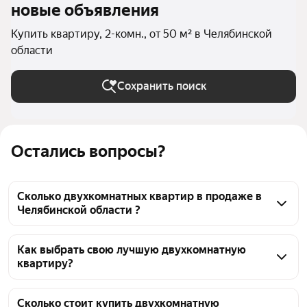
новые объявления
Купить квартиру, 2-комн., от 50 м² в Челябинской
области
Сохранить поиск
Остались вопросы?
Сколько двухкомнатных квартир в продаже в
Челябинской области ?
На Яндекс Недвижимости в продаже в 
Челябинской области 1191 двухкомнатных квартира, 
Как выбрать свою лучшую двухкомнатную
квартиру?
из них 30 объявлений от собственников, 1041 
объявление от агентств, 120 объявлений от 
Чтобы купить 2-комнатную квартиру площадью 50 
застройщиков
кв.м., воспользуйтесь тепловой картой для оценки 
Сколько стоит купить двухкомнатную