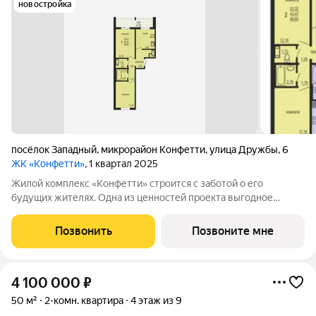
новостройка
посёлок Западный
,
микрорайон Конфетти
,
улица Дружбы
,
6
ЖК «Конфетти»
, 1 квартал 2025
Жилой комплекс «Конфетти» строится с заботой о его
будущих жителях. Одна из ценностей проекта выгодное
расположение в экологичном районе. Благоустроенный
квартал находится рядом с лесопарковой зоной, в 20 минутах
Позвонить
Позвоните мне
езды от центра Челябинска в западном
4 100 000
₽
50 м²
2-комн. квартира
4 этаж из 9