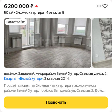
6 200 000
₽
50 м²
2-комн. квартира
4 этаж из 5
новостройка
посёлок Западный
,
микрорайон Белый Хутор
,
Светлая улица
,
2
Квартал «Белый хутор»
, 3 квартал 2014
Продаётся светлая 2комнатная квартира в экологичном
районе Белый Хутор, посёлок Западный, ул. Светлая, 2. Дом
окружён зеленью и цветниками, во дворе открывается
прекрасный вид на лес и озеро ощущение загородного уюта в
Позвонить
черте города. Квартира с