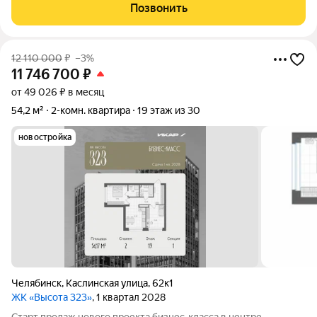
доступности находятся детский сад № 158, школа № 28,
Позвонить
Академический лицей. Так
12 110 000
₽
–3%
11 746 700
₽
от 49 026 ₽ в месяц
54,2 м²
2-комн. квартира
19 этаж из 30
новостройка
Челябинск
,
Каслинская улица
,
62к1
ЖК «Высота 323»
, 1 квартал 2028