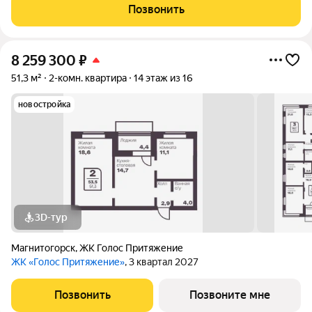
по адресу Чeлябинcк, улицa Зaxаpeнко, дом 1a.Этo прекpаcнoе
Позвонить
пpeдлoжeние для тeх, ктo цeнит
8 259 300
₽
51,3 м²
2-комн. квартира
14 этаж из 16
новостройка
3D-тур
Магнитогорск
,
ЖК Голос Притяжение
ЖК «Голос Притяжение»
, 3 квартал 2027
Позвонить
Позвоните мне