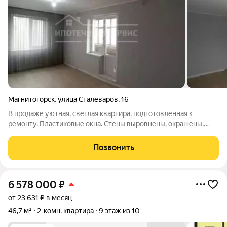
Магнитогорск
,
улица Сталеваров
,
16
В продаже уютная, светлая квартира, подготовленная к
ремонту. Пластиковые окна. Стены выровнены, окрашены,
новая входная дверь, Санузел раздельный, пластиковые
трубы, установлены водомеры. Окна выходят во двор, лоджия
Позвонить
на запад. В подарок новому
6 578 000
₽
от 23 631 ₽ в месяц
46,7 м²
2-комн. квартира
9 этаж из 10