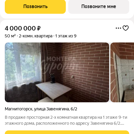
арены «Трактор», в границах улиц Братьев Кашириных,
Позвонить
Позвоните мне
Салавата Юлаева и 250 лет Челябинска.
4 000 000
₽
50 м²
2-комн. квартира
1 этаж из 9
Магнитогорск
,
улица Завенягина
,
6/2
В продаже просторная 2-х комнатная квартира на 1 этаже 9-ти
этажного дома, расположенного по адресу Завенягина 6/2.
Соседи по тамбуру очень добрые, милые жители. В шаговой