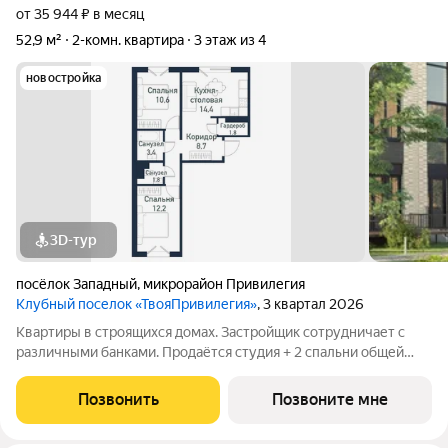
от 35 944 ₽ в месяц
52,9 м²
2-комн. квартира
3 этаж из 4
новостройка
3D-тур
посёлок Западный
,
микрорайон Привилегия
Клубный поселок «ТвояПривилегия»
, 3 квартал 2026
Квартиры в строящихся домах. Застройщик сотрудничает с
различными банками. Продаётся студия + 2 спальни общей
площадью 52,94 кв.м. в загородном районе комфорт-класс
«ТвояПривилегия». Он расположен в перспективной локации
Позвонить
Позвоните мне
города с точки зрения