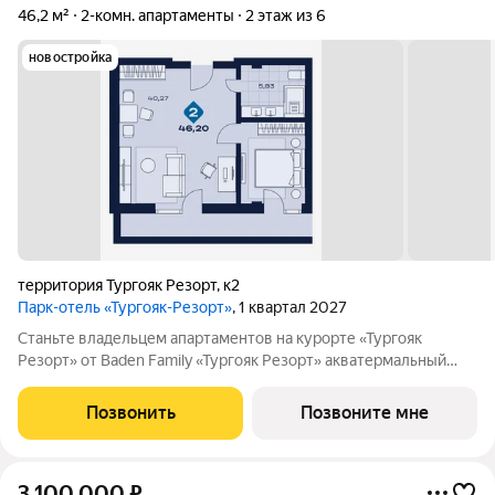
46,2 м²
2-комн. апартаменты
2 этаж из 6
новостройка
территория Тургояк Резорт
,
к2
Парк-отель «Тургояк-Резорт»
, 1 квартал 2027
Станьте владельцем апартаментов на курорте «Тургояк
Резорт» от Badеn Family «Тургояк Резорт» акватермальный
курорт, расположенный на озере Тургояк. Из номеров
открывается захватывающий вид на второе по чистоте озеро в
Позвонить
Позвоните мне
России после Байкала. На
3 100 000
₽