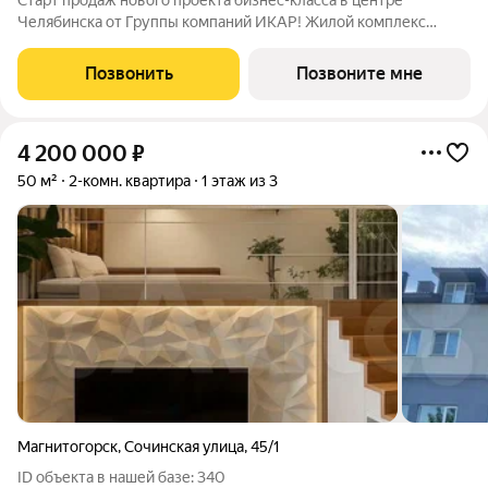
Старт продаж нового проекта бизнес-класса в центре
Челябинска от Группы компаний ИКАР! Жилой комплекс
ВЫСОТА 323 возводится на пересечении улиц Братьев
Кашириных и Каслинская. До прогулочной набережной реки
Позвонить
Позвоните мне
Миасс пять минут пешком, до КРК
4 200 000
₽
50 м²
2-комн. квартира
1 этаж из 3
Магнитогорск
,
Сочинская улица
,
45/1
ID объекта в нашей базе: 340