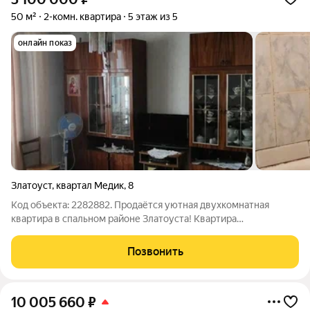
50 м²
2-комн. квартира
5 этаж из 5
онлайн показ
Златоуст
,
квартал Медик
,
8
Код объекта: 2282882. Продаётся уютная двухкомнатная
квартира в спальном районе Златоуста! Квартира
расположена по адресу: квартал Медик, 8. Дом построен в
1994 году. Балкон застеклен, евро окна выходят на улицу.
Позвонить
Квартира в обычном состоянии, чистая
10 005 660
₽