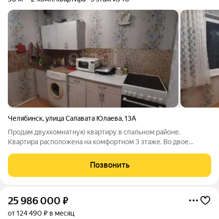
Челябинск
,
улица Салавата Юлаева
,
13А
Продам двухкомнатную квартиру в спальном районе.
Квартира расположена на комфортном 3 этаже. Во двое
детский сад у дома школа. Рядом остановка общественного
транспорта, ТРК Космос. Двор тихий, и зеленый множество
Позвонить
парковочных мест . В квартире
25 986 000
₽
от 124 490 ₽ в месяц