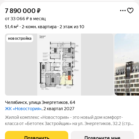
7 890 000
₽
от 33 066 ₽ в месяц
51,4 м²
2-комн. квартира
2 этаж из 10
новостройка
Челябинск
,
улица Энергетиков
,
64
ЖК «Новостория»
, 2 квартал 2027
Жилой комплекс «Новостория» - это новый дом комфорт-
класса от «Бетотек Застройщик» на ул. Энергетиков, 32.2 (стр.)
Жилой комплекс отличается интересной архитектурой:
разноэтажное здание, где 2 подъезда высотой в 7 этажей и 2
Позвонить
Позвоните мне