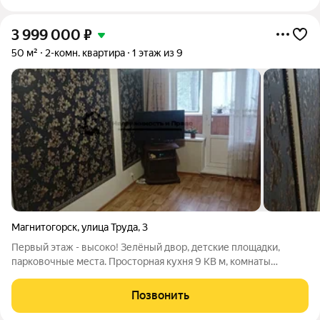
3 999 000
₽
50 м²
2-комн. квартира
1 этаж из 9
Магнитогорск
,
улица Труда
,
3
Первый этаж - высоко! Зелёный двор, детские площадки,
парковочные места. Просторная кухня 9 КВ м, комнаты
раздельные. Дом теплый, хорошая звукоизоляция.
Приветливые соседи. В квартире выполнен косметический
Позвонить
ремонт. Окна пластиковые, санузел кафель.