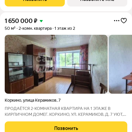
подъезда 10 этажей.
1 650 000
₽
50 м²
2-комн. квартира
1 этаж из 2
Коркино
,
улица Керамиков
,
7
ПРОДАЁТСЯ 2-КОМНАТНАЯ КВАРТИРА НА 1 ЭТАЖЕ В
КИРПИЧНОМ ДОМЕГ. КОРКИНО, УЛ. КЕРАМИКОВ, Д. 7 УЮТ,
ЗЕМЛЯ И ХОРОШИЕ СОСЕДИ! КЛЮЧЕВЫЕ ПРЕИМУЩЕСТВА 1
этаж удобно для семей с детьми и пожилых людей, не надо
Позвонить