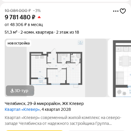
10 084 000
₽
–3%
9 781 480
₽
от 48 306 ₽ в месяц
51,3 м²
2-комн. квартира
2 этаж из 18
новостройка
3D-тур
Челябинск
,
29-й микрорайон
,
ЖК Клевер
Квартал «Клевер»
, 4 квартал 2028
Квартал «Клевер» современный жилой комплекс на северо-
западе Челябинска от надежного застройщика Группа
компаний ИКАР. Проект располагается недалеко от Ледовой