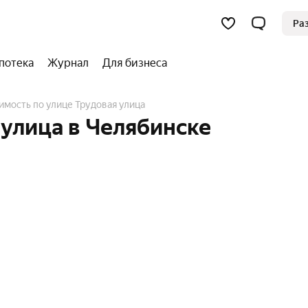
Ра
потека
Журнал
Для бизнеса
имость по улице Трудовая улица
улица в Челябинске