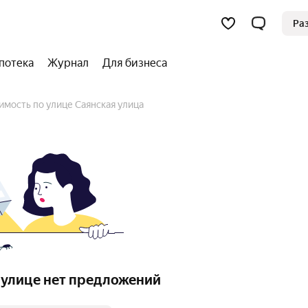
Ра
потека
Журнал
Для бизнеса
имость по улице Саянская улица
 улице нет предложений