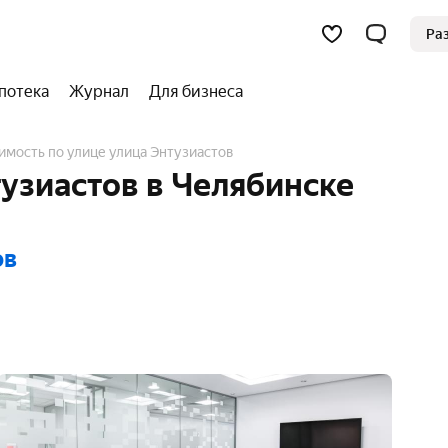
Ра
потека
Журнал
Для бизнеса
имость по улице улица Энтузиастов
узиастов в Челябинске
ов