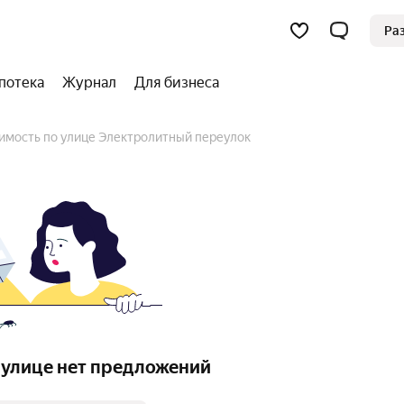
Ра
потека
Журнал
Для бизнеса
имость по улице Электролитный переулок
 улице нет предложений