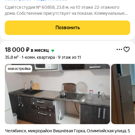
Сдаётся студия № 60858, 23.8 м, на 10 этаже 22-этажного
дома. Собственник присутствует на показах. Коммунальные
платежи включены в стоимость. Счетчики включены в
стоимость. По условиям проживания: можно с детьми, можно
Позвонить
с питомцами. Срок минимальной
18 000
₽
в месяц
35,8 м²
1-комн. квартира
9 этаж из 11
новостройка
Челябинск
,
микрорайон Вишнёвая Горка
,
Олимпийская улица
,
5