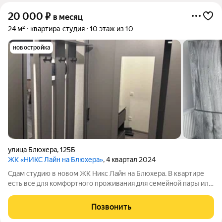
20 000
₽
в месяц
24 м²
квартира-студия
10 этаж из 10
новостройка
улица Блюхера
,
125Б
ЖК «НИКС Лайн на Блюхера»
, 4 квартал 2024
Сдам студию в новом ЖК Никс Лайн на Блюхера. В квартире
есть все для комфортного проживания для семейной пары или
одного человека. Квартира новая. Новый ЖК со всей
необходимой инфраструктурой, заездом и выездом через
Позвонить
пропускную систему,