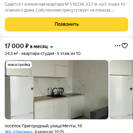
Сдаётся 1-комнатная квартира № 518234, 33.7 м, на 5 этаже 10-
этажного дома. Собственник присутствует на показах.
Коммунальные платежи включены в стоимость. Счетчики
оплачиваются отдельно. По условиям проживания: можно с
Позвонить
детьми, можно с питомцами.
17 000
₽
в месяц
24,3 м²
квартира-студия
5 этаж из 10
новостройка
посёлок Пригородный
,
улица Мечты
,
19
ЖК «Шишкин»
, 4 квартал 2025