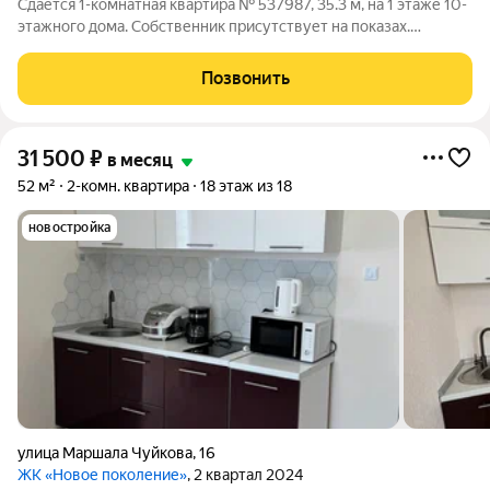
Сдаётся 1-комнатная квартира № 537987, 35.3 м, на 1 этаже 10-
этажного дома. Собственник присутствует на показах.
Коммунальные платежи включены в стоимость. Счетчики
оплачиваются отдельно. По условиям проживания: можно с
Позвонить
детьми, можно с питомцами.
31 500
₽
в месяц
52 м²
2-комн. квартира
18 этаж из 18
новостройка
улица Маршала Чуйкова
,
16
ЖК «Новое поколение»
, 2 квартал 2024