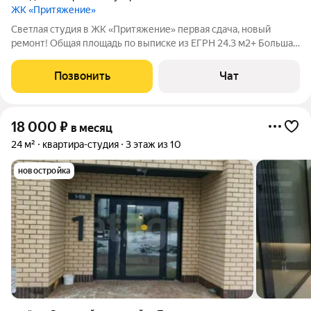
ЖК «Притяжение»
Светлая студия в ЖК «Притяжение» первая сдача, новый
ремонт! Общая площадь по выписке из ЕГРН 24.3 м2+ Большая
лоджия 5м2 (как отдельное помещение для отдыха , для
релакса, для личного кабинета) Красивый вид из окна. Сдается
Позвонить
Чат
светлая студия на
18 000
₽
в месяц
24 м²
квартира-студия
3 этаж из 10
новостройка