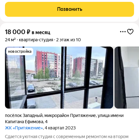
жилых комплексов Челябинска ЖК «Притяжение». Идеальный
вариант для тех, кто ценит комфорт и активный образ жизни.
Позвонить
Локация: Дом расположен
18 000
₽
в месяц
24 м²
квартира-студия
2 этаж из 10
новостройка
посёлок Западный
,
микрорайон Притяжение
,
улица имени
Капитана Ефимова
,
4
ЖК «Притяжение»
, 4 квартал 2023
Сдается уютная студия с современным ремонтом на втором