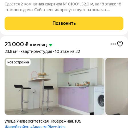
Сдаётся 2-комнатная квартира № 61001, 52.0 м, на 18 этаже 18-
этажного дома. Собственник присутствует на показах.
Коммунальные платежи включены в стоимость. Счетчики
оплачиваются отдельно. По условиям проживания: можно с
Позвонить
детьми, можно с питомцами.
23 000
₽
в месяц
23,8 м²
квартира-студия
10 этаж из 22
новостройка
улица Университетская Набережная
,
105
Жилой район «Академ Riverside»