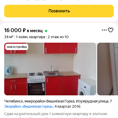
оплачиваются дополнительно (свет, вода, газ, ,электричество,
отопление). Есть диван-кровать, шкаф-купе, холодильник
Позвонить
двухкамерный, стиральная
16 000
₽
в месяц
34 м²
1-комн. квартира
2 этаж из 10
новостройка
Челябинск
,
микрорайон Вишнёвая Горка
,
Изумрудная улица
,
7
Экорайон «Вишневая горка»
, 4 квартал 2016
Сдам на длительный срок 1-комнатную квартиру в элитном