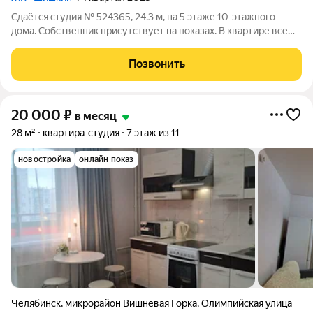
Сдаётся студия № 524365, 24.3 м, на 5 этаже 10-этажного
дома. Собственник присутствует на показах. В квартире все
новое, ещё никто не проживал. Коммунальные платежи
оплачиваются отдельно. Счетчики оплачиваются отдельно. По
Позвонить
условиям проживания: можно
20 000
₽
в месяц
28 м²
квартира-студия
7 этаж из 11
новостройка
онлайн показ
Челябинск
,
микрорайон Вишнёвая Горка
,
Олимпийская улица