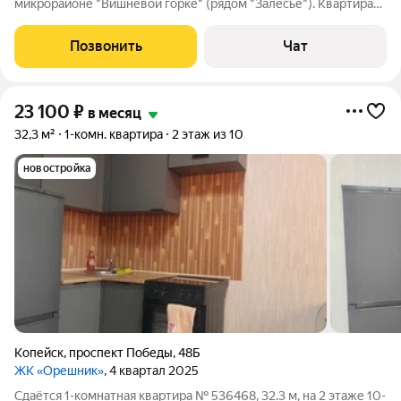
микрорайоне "Вишневой горке" (рядом "Залесье"). Квартира
новая с новой мебелью и бытовой техникой и качественным
ремонтом. Есть всё для комфортного проживания:
Позвонить
Чат
холодильник, стиральная
23 100
₽
в месяц
32,3 м²
1-комн. квартира
2 этаж из 10
новостройка
Копейск
,
проспект Победы
,
48Б
ЖК «Орешник»
, 4 квартал 2025
Сдаётся 1-комнатная квартира № 536468, 32.3 м, на 2 этаже 10-