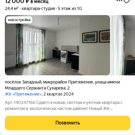
12 000
₽
в месяц
24,4 м²
квартира-студия
5 этаж из 10
новостройка
посёлок Западный
,
микрорайон Притяжение
,
улица имени
Младшего Сержанта Сухарева
,
2
ЖК «Притяжение»
, 2 квартал 2024
Арт. 140247166 Сдается новая, светлая и уютная квартира с
ремонтом в экологически чистом районе! Новый ЖК
совмещает в себе как плюсы загородной жизни , так и
удобную инфраструктуру города . оплата в летний период
Позвонить
12000 + счетчики ( вода, свет) в