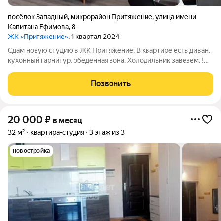
посёлок Западный
,
микрорайон Притяжение
,
улица имени
Капитана Ефимова
,
8
ЖК «Притяжение»
, 1 квартал 2024
Сдам новую студию в ЖК Притяжение. В квартире есть диван,
кухонный гарнитур, обеденная зона. Холодильник завезем. !
НА ДЛИТЕЛЬНЫЙ СРОК ! ДОБРОСОВЕСТНЫМ
ПЛАТЕЖЕСПОСОБНЫМ ГРАЖДАНАМ ! МОЖНО СТУДЕНТАМ !
Позвонить
БЕЗ ЖИВОТНЫХ ! РЕГИСТРАЦИЮ НЕ ДЕЛАЕМ Стоимость 20
20 000
₽
в месяц
32 м²
квартира-студия
3 этаж из 3
новостройка