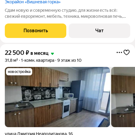
Экорайон «Вишневая горка»
Сдам новую и современную студию, для жизни есть всё:
свежий евроремонт, мебель, техника, микроволновая печь,
чайник, утюг, холодильник, плита, посуда, постельное бельё,
огромный телевизор и кабельное ТВ (интерсвязь).
Позвонить
Чат
Безопасность 100%, камеры и
22 500
₽
в месяц
31,8 м²
1-комн. квартира
9 этаж из 10
новостройка
улица Дмитрия Неаполитанова
,
16