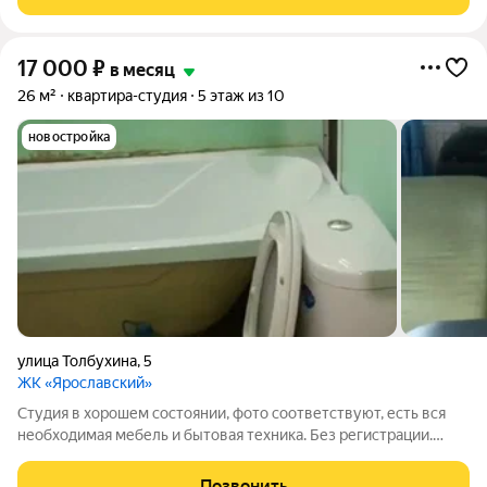
17 000
₽
в месяц
26 м²
квартира-студия
5 этаж из 10
новостройка
улица Толбухина
,
5
ЖК «Ярославский»
Студия в хорошем состоянии, фото соответствуют, есть вся
необходимая мебель и бытовая техника. Без регистрации.
17000 +свет и вода без залога. Услуги риэлтора 50 %по факту
заселения с показом квартиры
Позвонить