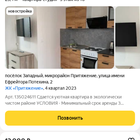
новостройка
посёлок Западный
,
микрорайон Притяжение
,
улица имени
Ефрейтора Потехина
,
2
ЖК «Притяжение»
, 4 квартал 2023
Арт. 135024611 Сдается уютная квартира в экологически
чистом районе УСЛОВИЯ - Минимальный срок аренды 3
месяца - Без животных - Счетчики (оплачиваются отдельно)
УДОБСТВО КВАРТИРЫ - Функциональная квартирa с
Позвонить
ремонтом,полностью меблированная - Техника: