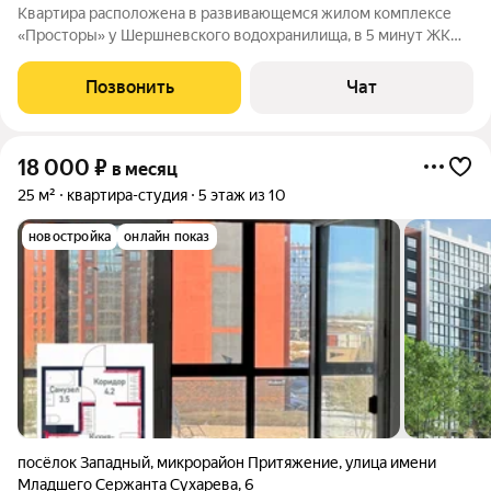
Квартира расположена в развивающемся жилом комплексе
«Просторы» у Шершневского водохранилища, в 5 минут ЖК
«Белый хутор» и «Привилегия», где расположена продуктовые
и хозяйственные магазины (Пятерочка, Монетка, Магнит,
Позвонить
Чат
Магнит Косметик, Жизнь Март),
18 000
₽
в месяц
25 м²
квартира-студия
5 этаж из 10
новостройка
онлайн показ
посёлок Западный
,
микрорайон Притяжение
,
улица имени
Младшего Сержанта Сухарева
,
6