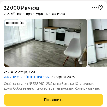
22 000
₽
в месяц
23,9 м²
квартира-студия
6 этаж из 10
новостройка
улица Блюхера
,
125Г
ЖК «НИКС Лайн на Блюхера»
, 2 квартал 2025
Сдаётся студия № 535982, 23.9 м, на 6 этаже 10-этажного
дома. Собственник присутствует на показах. Коммунальные
платежи включены в стоимость. Счетчики оплачиваются
отдельно. По условиям проживания: можно с детьми, можно с
Позвонить
питомцами. Срок минимальной