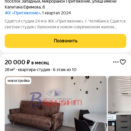
посёлок Западный
,
микрорайон Притяжение
,
улица имени
Капитана Ефимова
,
8
ЖК «Притяжение»
, 1 квартал 2024
Сдаётся студия 24 м в ЖК «Притяжение», г. Челябинск Сдается
светлая студия с балконом в новом современном жилом
комплексе «Притяжение». Отличный вариант для
самостоятельного обустройства под себя! О квартире:
Позвонить
Площадь: 24 кв.м, свежий ремонт, готова к
20 000
₽
в месяц
28 м²
квартира-студия
6 этаж из 10
новостройка