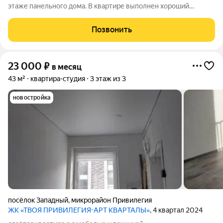
этаже панельного дома. В квартире выполнен хороший
ремонт, что создает атмосферу комфорта и уюта. Просторная
лоджия позволяет наслаждаться свежим воздухом. Внутри
Позвонить
вас ждет стильная мебель:
23 000
₽
в месяц
43 м²
квартира-студия
3 этаж из 3
новостройка
посёлок Западный
,
микрорайон Привилегия
ЖК «ТВОЯ ПРИВИЛЕГИЯ-АРТ КВАРТАЛЫ»
, 4 квартал 2024