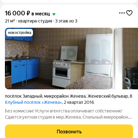
16 000
₽
в месяц
21 м²
квартира-студия
3 этаж из 3
новостройка
посёлок Западный
,
микрорайон Женева
,
Женевский бульвар
,
8
Клубный посёлок «Женева»
, 2 квартал 2016
Без комиссии! Услуги агентства оплачивает собственник!
Сдается уютная студия в мкр.Женева. Спальный микрорайон,
развивающаяся инфраструктура. Экологически чистое место
для проживания! Квартира с ремонтом, в хорошем состоянии.
Позвонить
необходимая для