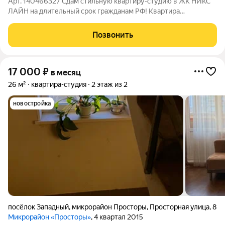
Арт. 140466327 Сдам стильную квартиру-студию в ЖК НИКС
ЛАЙН на длительный срок гражданам РФ! Квартира
полностью укомплектована хорошей мебелью и техникой для
комфортного проживания. Сделан дорогой качественный
Позвонить
ремонт. Идеально для студентов или пары.
17 000
₽
в месяц
26 м²
квартира-студия
2 этаж из 2
новостройка
посёлок Западный
,
микрорайон Просторы
,
Просторная улица
,
8
Микрорайон «Просторы»
, 4 квартал 2015