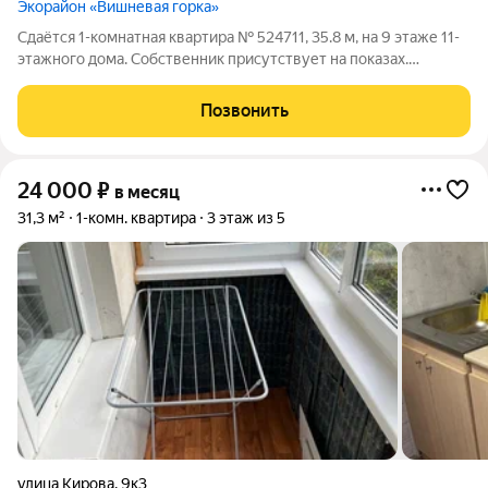
Экорайон «Вишневая горка»
Сдаётся 1-комнатная квартира № 524711, 35.8 м, на 9 этаже 11-
этажного дома. Собственник присутствует на показах.
Коммунальные платежи включены в стоимость. Счетчики
оплачиваются отдельно. По условиям проживания: можно с
Позвонить
детьми, можно с питомцами. Из
24 000
₽
в месяц
31,3 м²
1-комн. квартира
3 этаж из 5
улица Кирова
,
9к3