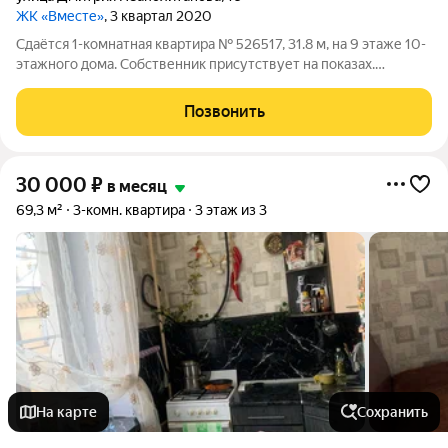
ЖК «Вместе»
, 3 квартал 2020
Сдаётся 1-комнатная квартира № 526517, 31.8 м, на 9 этаже 10-
этажного дома. Собственник присутствует на показах.
Коммунальные платежи включены в стоимость. Счетчики
оплачиваются отдельно. По условиям проживания: можно с
Позвонить
детьми, можно с питомцами.
30 000
₽
в месяц
69,3 м²
3-комн. квартира
3 этаж из 3
На карте
Сохранить