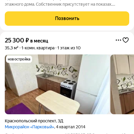
этажного дома. Собственник присутствует на показах.
Коммунальные платежи включены в стоимость. Счетчики
оплачиваются отдельно. По условиям проживания: можно с
Позвонить
детьми, без питомцев. Срок
25 300
₽
в месяц
35,3 м²
1-комн. квартира
1 этаж из 10
новостройка
Краснопольский проспект
,
3Д
Микрорайон «Парковый»
, 4 квартал 2014