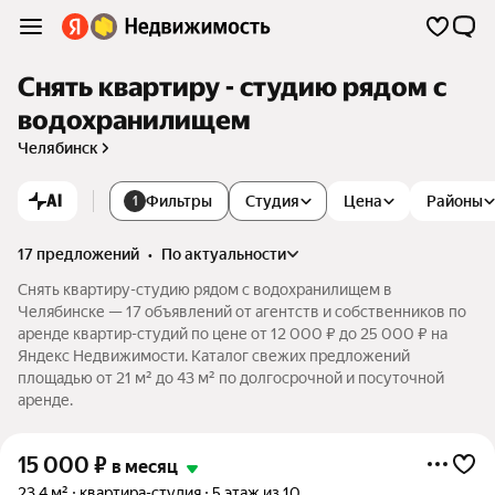
Снять квартиру - студию рядом с
водохранилищем
Челябинск
AI
Фильтры
Студия
Цена
Районы
1
17 предложений
•
по актуальности
Снять квартиру-студию рядом с водохранилищем в
Челябинске — 17 объявлений от агентств и собственников по
аренде квартир-студий по цене от 12 000 ₽ до 25 000 ₽ на
Яндекс Недвижимости. Каталог свежих предложений
площадью от 21 м² до 43 м² по долгосрочной и посуточной
аренде.
15 000
₽
в месяц
23,4 м²
квартира-студия
5 этаж из 10