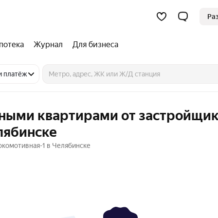
Ра
потека
Журнал
Для бизнеса
и платёж
тными квартирами от застройщик
лябинске
окомотивная-1 в Челябинске