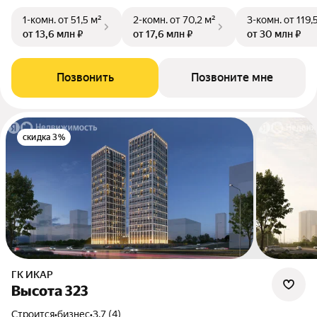
1-комн.
от 51,5 м²
2-комн.
от 70,2 м²
3-комн.
от 119,
от 13,6 млн ₽
от 17,6 млн ₽
от 30 млн ₽
Позвонить
Позвоните мне
скидка 3%
ГК ИКАР
Высота 323
Строится
•
бизнес
•
3.7 (4)