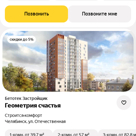
Позвонить
Позвоните мне
скидки до 5%
Бетотек Застройщик
Геометрия счастья
Строится
•
комфорт
Челябинск, ул. Отечественная
1-комн.
от 39,7 м²
2-комн.
от 57 м²
3-комн.
от 82,8 