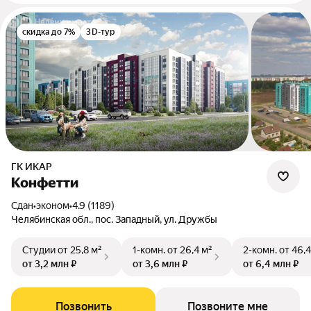
скидка до 7%
3D-тур
ГК ИКАР
Конфетти
Сдан
•
эконом
•
4.9 (1189)
Челябинская обл., пос. Западный, ул. Дружбы
Студии
от 25,8 м²
1-комн.
от 26,4 м²
2-комн.
от 46,4
от 3,2 млн ₽
от 3,6 млн ₽
от 6,4 млн ₽
Позвонить
Позвоните мне