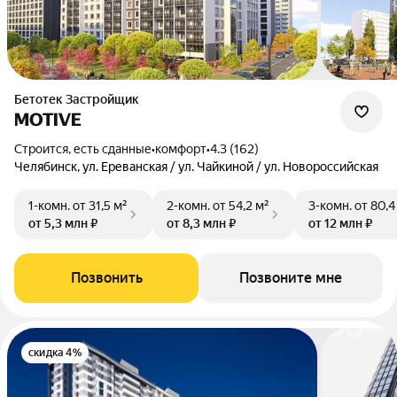
Бетотек Застройщик
MOTIVE
Строится, есть сданные
•
комфорт
•
4.3 (162)
Челябинск, ул. Ереванская / ул. Чайкиной / ул. Новороссийская
1-комн.
от 31,5 м²
2-комн.
от 54,2 м²
3-комн.
от 80,4
от 5,3 млн ₽
от 8,3 млн ₽
от 12 млн ₽
Позвонить
Позвоните мне
скидка 4%