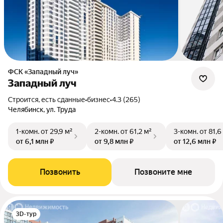
ФСК «Западный луч»
Западный луч
Строится, есть сданные
•
бизнес
•
4.3 (265)
Челябинск, ул. Труда
1-комн.
от 29,9 м²
2-комн.
от 61,2 м²
3-комн.
от 81,6
от 6,1 млн ₽
от 9,8 млн ₽
от 12,6 млн ₽
Позвонить
Позвоните мне
3D-тур