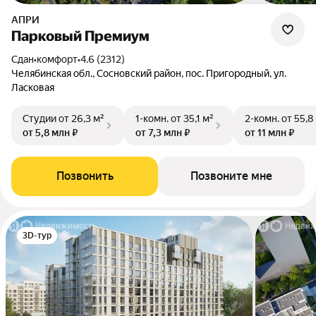
АПРИ
Парковый Премиум
Сдан
•
комфорт
•
4.6 (2312)
Челябинская обл., Сосновский район, пос. Пригородный, ул.
Ласковая
Студии
от 26,3 м²
1-комн.
от 35,1 м²
2-комн.
от 55,8
от 5,8 млн ₽
от 7,3 млн ₽
от 11 млн ₽
Позвонить
Позвоните мне
3D-тур