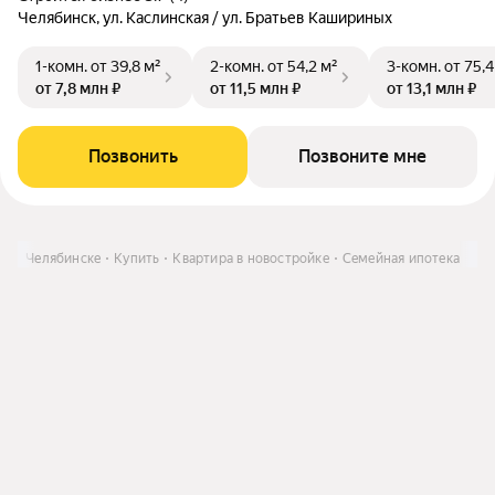
Челябинск, ул. Каслинская / ул. Братьев Кашириных
1-комн.
от 39,8 м²
2-комн.
от 54,2 м²
3-комн.
от 75,4
от 7,8 млн ₽
от 11,5 млн ₽
от 13,1 млн ₽
Позвонить
Позвоните мне
ь в Челябинске
Купить
Квартира в новостройке
Семейная ипотека