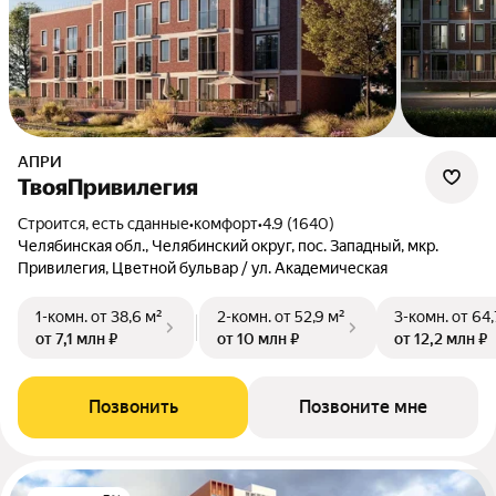
АПРИ
ТвояПривилегия
Строится, есть сданные
•
комфорт
•
4.9 (1640)
Челябинская обл., Челябинский округ, пос. Западный, мкр.
Привилегия, Цветной бульвар / ул. Академическая
1-комн.
от 38,6 м²
2-комн.
от 52,9 м²
3-комн.
от 64,
от 7,1 млн ₽
от 10 млн ₽
от 12,2 млн ₽
Позвонить
Позвоните мне