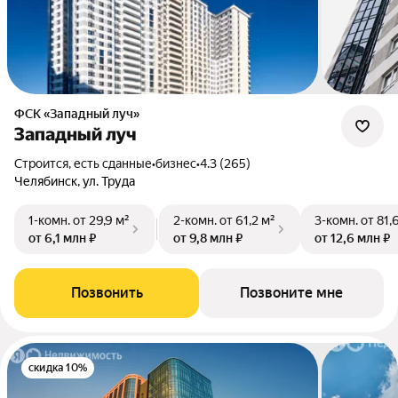
ФСК «Западный луч»
Западный луч
Строится, есть сданные
•
бизнес
•
4.3 (265)
Челябинск, ул. Труда
1-комн.
от 29,9 м²
2-комн.
от 61,2 м²
3-комн.
от 81,
от 6,1 млн ₽
от 9,8 млн ₽
от 12,6 млн ₽
Позвонить
Позвоните мне
скидка 10%