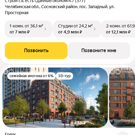
Строится, есть сданные
•
эконом
•
4.7 (377)
Челябинская обл., Сосновский район, пос. Западный, ул.
Просторная
1-комн.
от 36,1 м²
Студии
от 24,2 м²
2-комн.
от 61,
от 7 млн ₽
от 4,9 млн ₽
от 12,1 млн ₽
Позвонить
Позвоните мне
семейная ипотека от 6%
3D-тур
Голос