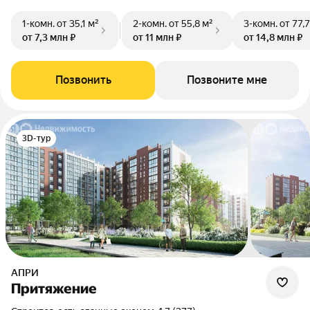
1-комн.
от 35,1 м²
2-комн.
от 55,8 м²
3-комн.
от 77,
от 7,3 млн ₽
от 11 млн ₽
от 14,8 млн ₽
Позвонить
Позвоните мне
3D-тур
АПРИ
Притяжение