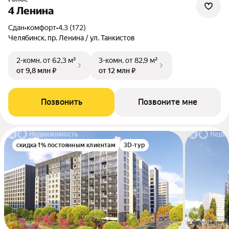
4 Ленина
Сдан
•
комфорт
•
4.3 (172)
Челябинск, пр. Ленина / ул. Танкистов
2-комн.
от 62,3 м²
3-комн.
от 82,9 м²
от 9,8 млн ₽
от 12 млн ₽
Позвонить
Позвоните мне
скидка 1% постоянным клиентам
3D-тур