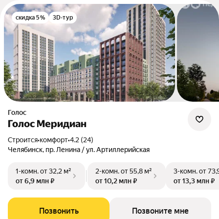
скидка 5%
3D-тур
Голос
Голос Меридиан
Строится
•
комфорт
•
4.2 (24)
Челябинск, пр. Ленина / ул. Артиллерийская
1-комн.
от 32,2 м²
2-комн.
от 55,8 м²
3-комн.
от 73,
от 6,9 млн ₽
от 10,2 млн ₽
от 13,3 млн ₽
Позвонить
Позвоните мне