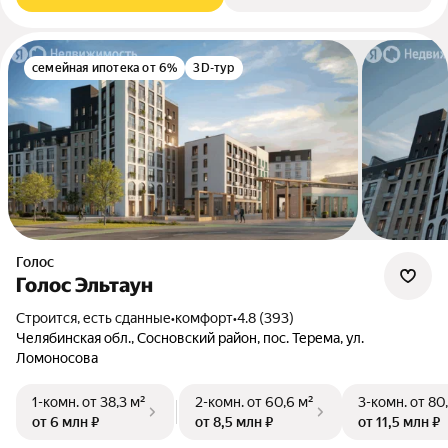
семейная ипотека от 6%
3D-тур
Голос
Голос Эльтаун
Строится, есть сданные
•
комфорт
•
4.8 (393)
Челябинская обл., Сосновский район, пос. Терема, ул.
Ломоносова
1-комн.
от 38,3 м²
2-комн.
от 60,6 м²
3-комн.
от 80
от 6 млн ₽
от 8,5 млн ₽
от 11,5 млн ₽