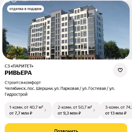
отделка в подарок
СЗ «ПАРИТЕТ»
РИВЬЕРА
Строится
•
комфорт
Челябинск, пос. Шершни, ул. Парковая / ул. Гостевая / ул.
Гидрострой
1-комн.
от 40,7 м²
2-комн.
от 50,7 м²
3-комн.
от 74,
от 7,7 млн ₽
от 9,3 млн ₽
от 13 млн ₽
Позвонить