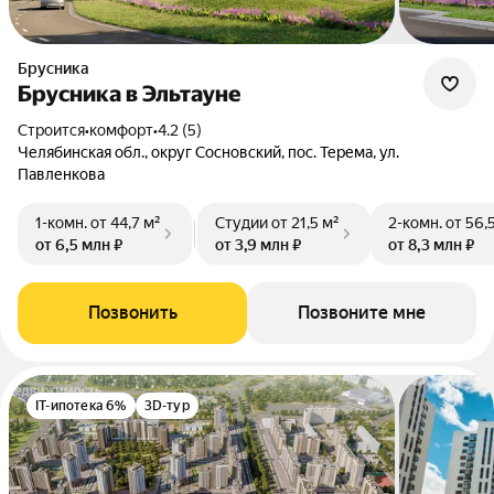
Брусника
Брусника в Эльтауне
Строится
•
комфорт
•
4.2 (5)
Челябинская обл., округ Сосновский, пос. Терема, ул.
Павленкова
1-комн.
от 44,7 м²
Студии
от 21,5 м²
2-комн.
от 56,
от 6,5 млн ₽
от 3,9 млн ₽
от 8,3 млн ₽
Позвонить
Позвоните мне
IT-ипотека 6%
3D-тур