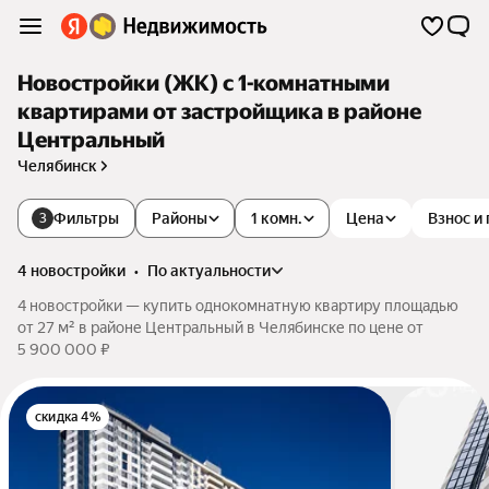
Новостройки (ЖК) с 1-комнатными
квартирами от застройщика в районе
Центральный
Челябинск
Фильтры
Районы
1 комн.
Цена
Взнос и
3
4 новостройки
•
по актуальности
4 новостройки — купить однокомнатную квартиру площадью
от 27 м² в районе Центральный в Челябинске по цене от
5 900 000 ₽
скидка 4%