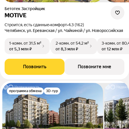
Бетотек Застройщик
MOTIVE
Строится, есть сданные
•
комфорт
•
4.3 (162)
Челябинск, ул. Ереванская / ул. Чайкиной / ул. Новороссийская
1-комн.
от 31,5 м²
2-комн.
от 54,2 м²
3-комн.
от 80,
от 5,3 млн ₽
от 8,3 млн ₽
от 12 млн ₽
Позвонить
Позвоните мне
программа обмена
3D-тур