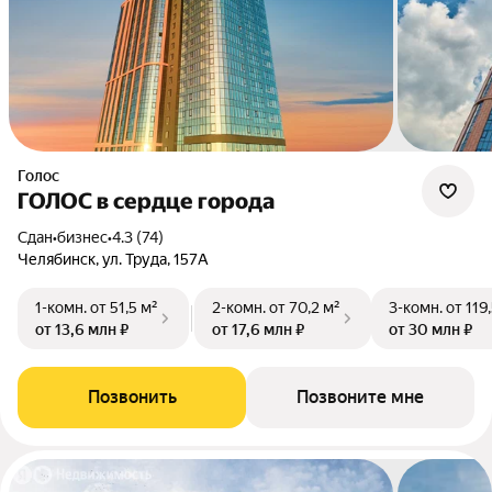
Голос
ГОЛОС в сердце города
Сдан
•
бизнес
•
4.3 (74)
Челябинск, ул. Труда, 157А
1-комн.
от 51,5 м²
2-комн.
от 70,2 м²
3-комн.
от 119
от 13,6 млн ₽
от 17,6 млн ₽
от 30 млн ₽
Позвонить
Позвоните мне