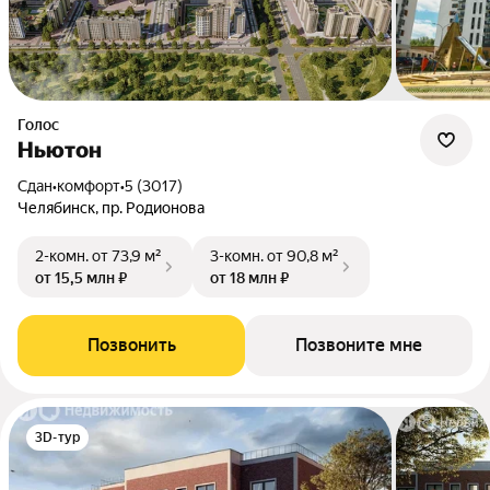
Голос
Ньютон
Сдан
•
комфорт
•
5 (3017)
Челябинск, пр. Родионова
2-комн.
от 73,9 м²
3-комн.
от 90,8 м²
от 15,5 млн ₽
от 18 млн ₽
Позвонить
Позвоните мне
3D-тур