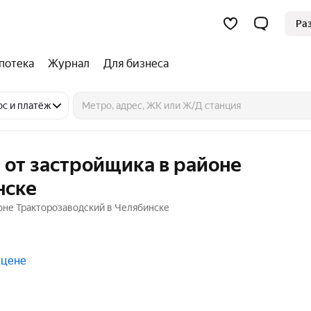
Ра
потека
Журнал
Для бизнеса
ос и платёж
 от застройщика в районе
нске
йоне Тракторозаводский в Челябинске
 цене