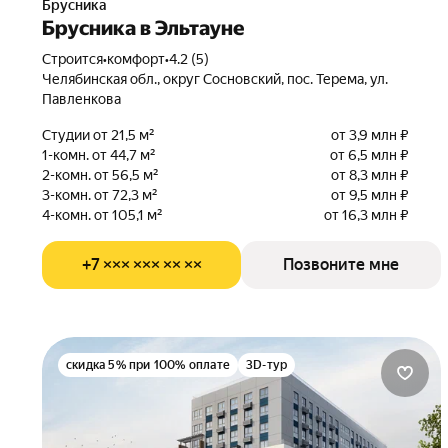
Брусника
Брусника в Эльтауне
Строится
•
комфорт
•
4.2 (5)
Челябинская обл., округ Сосновский, пос. Терема, ул.
Павленкова
Студии от 21,5 м²
от 3,9 млн ₽
1-комн. от 44,7 м²
от 6,5 млн ₽
2-комн. от 56,5 м²
от 8,3 млн ₽
3-комн. от 72,3 м²
от 9,5 млн ₽
4-комн. от 105,1 м²
от 16,3 млн ₽
+7 ××× ××× ×× ××
Позвоните мне
скидка 5% при 100% оплате
3D-тур