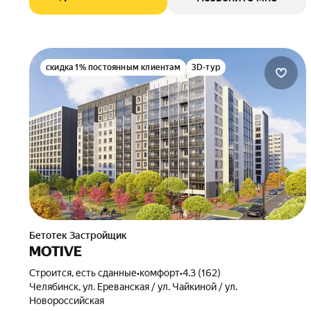
скидка 1% постоянным клиентам
3D-тур
Бетотек Застройщик
MOTIVE
Строится, есть сданные
•
комфорт
•
4.3 (162)
Челябинск, ул. Ереванская / ул. Чайкиной / ул.
Новороссийская