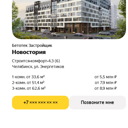
Бетотек Застройщик
Новостория
Строится
•
комфорт
•
4.3 (6)
Челябинск, ул. Энергетиков
1-комн. от 33,6 м²
от 5,5 млн ₽
2-комн. от 51,4 м²
от 7,9 млн ₽
3-комн. от 62,6 м²
от 8,9 млн ₽
+7 ××× ××× ×× ××
Позвоните мне