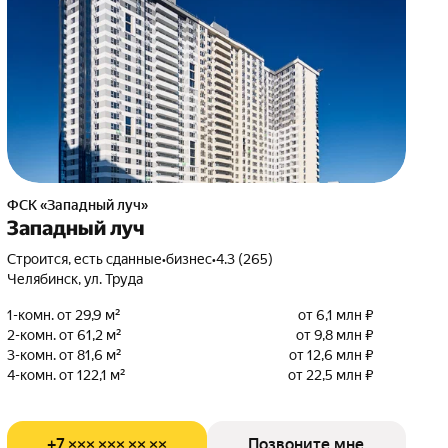
ФСК «Западный луч»
Западный луч
Строится, есть сданные
•
бизнес
•
4.3 (265)
Челябинск, ул. Труда
1-комн. от 29,9 м²
от 6,1 млн ₽
2-комн. от 61,2 м²
от 9,8 млн ₽
3-комн. от 81,6 м²
от 12,6 млн ₽
4-комн. от 122,1 м²
от 22,5 млн ₽
+7 ××× ××× ×× ××
Позвоните мне