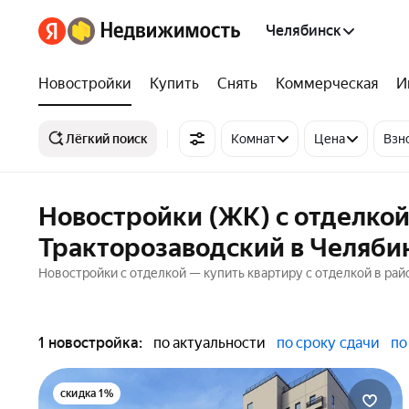
Челябинск
Новостройки
Купить
Снять
Коммерческая
И
Лёгкий поиск
Комнат
Цена
Взн
Новостройки (ЖК) с отделкой
Тракторозаводский в Челяби
Новостройки с отделкой — купить квартиру с отделкой в ра
1 новостройка:
по актуальности
по сроку сдачи
по
скидка 1%