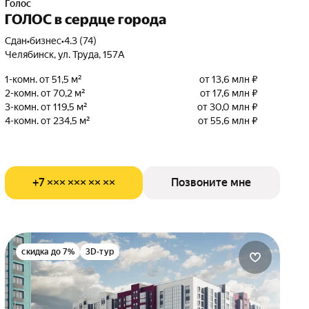
Голос
ГОЛОС в сердце города
Сдан
•
бизнес
•
4.3 (74)
Челябинск, ул. Труда, 157А
1-комн. от 51,5 м²
от 13,6 млн ₽
2-комн. от 70,2 м²
от 17,6 млн ₽
3-комн. от 119,5 м²
от 30,0 млн ₽
4-комн. от 234,5 м²
от 55,6 млн ₽
+7 ××× ××× ×× ××
Позвоните мне
скидка до 7%
3D-тур