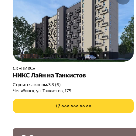
СК «НИКС»
НИКС Лайн на Танкистов
Строится
•
эконом
•
3.3 (6)
Челябинск, ул. Танкистов, 175
+7 ××× ××× ×× ××