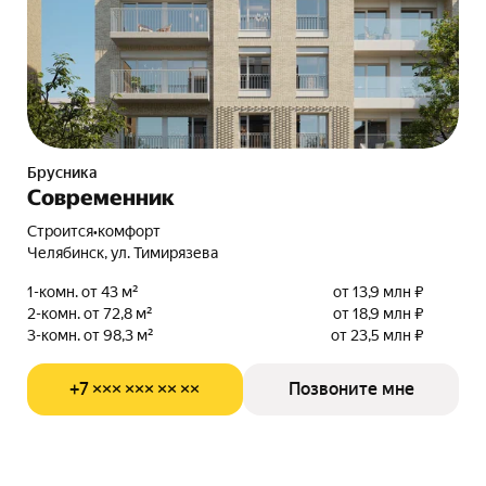
Брусника
Современник
Строится
•
комфорт
Челябинск, ул. Тимирязева
1-комн. от 43 м²
от 13,9 млн ₽
2-комн. от 72,8 м²
от 18,9 млн ₽
3-комн. от 98,3 м²
от 23,5 млн ₽
+7 ××× ××× ×× ××
Позвоните мне