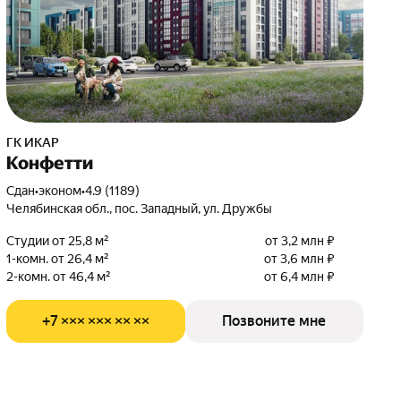
ГК ИКАР
Конфетти
Сдан
•
эконом
•
4.9 (1189)
Челябинская обл., пос. Западный, ул. Дружбы
Студии от 25,8 м²
от 3,2 млн ₽
1-комн. от 26,4 м²
от 3,6 млн ₽
2-комн. от 46,4 м²
от 6,4 млн ₽
+7 ××× ××× ×× ××
Позвоните мне