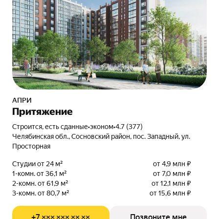
АПРИ
Притяжение
Строится, есть сданные
•
эконом
•
4.7 (377)
Челябинская обл., Сосновский район, пос. Западный, ул.
Просторная
Студии от 24 м²
от 4,9 млн ₽
1-комн. от 36,1 м²
от 7,0 млн ₽
2-комн. от 61,9 м²
от 12,1 млн ₽
3-комн. от 80,7 м²
от 15,6 млн ₽
+7 ××× ××× ×× ××
Позвоните мне