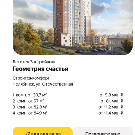
Бетотек Застройщик
Геометрия счастья
Строится
•
комфорт
Челябинск, ул. Отечественная
1-комн. от 39,7 м²
от 5,8 млн ₽
2-комн. от 57 м²
от 8,1 млн ₽
3-комн. от 82,8 м²
от 11,2 млн ₽
4-комн. от 84,9 м²
от 11,4 млн ₽
+7 ××× ××× ×× ××
Позвоните мне