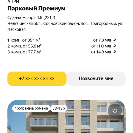
АПРИ
Парковый Премиум
Сдан
•
комфорт
•
4.6 (2312)
Челябинская обл., Сосновский район, пос. Пригородный, ул.
Ласковая
1-комн. от 35,1 м²
от 7,3 млн ₽
2-комн. от 55,8 м²
от 11,0 млн ₽
3-комн. от 77,7 м²
от 14,8 млн ₽
+7 ××× ××× ×× ××
Позвоните мне
программа обмена
3D-тур