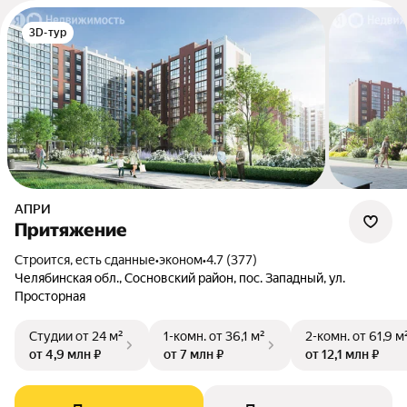
3D-тур
АПРИ
Притяжение
Строится, есть сданные
•
эконом
•
4.7 (377)
Челябинская обл., Сосновский район, пос. Западный, ул.
Просторная
Студии
от 24 м²
1-комн.
от 36,1 м²
2-комн.
от 61,9 м
от 4,9 млн ₽
от 7 млн ₽
от 12,1 млн ₽