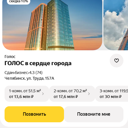
скидка 10%
Голос
ГОЛОС в сердце города
Сдан
•
бизнес
•
4.3 (74)
Челябинск, ул. Труда, 157А
1-комн.
от 51,5 м²
2-комн.
от 70,2 м²
3-комн.
от 119,
от 13,6 млн ₽
от 17,6 млн ₽
от 30 млн ₽
Позвонить
Позвоните мне