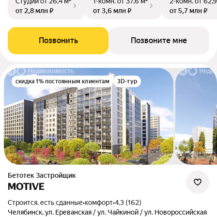
Студии
от 26,4 м²
1-комн.
от 37,6 м²
2-комн.
от 62,9
от 2,8 млн ₽
от 3,6 млн ₽
от 5,7 млн ₽
Позвонить
Позвоните мне
скидка 1% постоянным клиентам
3D-тур
Бетотек Застройщик
MOTIVE
Строится, есть сданные
•
комфорт
•
4.3 (162)
Челябинск, ул. Ереванская / ул. Чайкиной / ул. Новороссийская