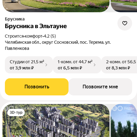
Брусника
Брусника в Эльтауне
Строится
•
комфорт
•
4.2 (5)
Челябинская обл., округ Сосновский, пос. Терема, ул.
Павленкова
Студии
от 21,5 м²
1-комн.
от 44,7 м²
2-комн.
от 56,5
от 3,9 млн ₽
от 6,5 млн ₽
от 8,3 млн ₽
Позвонить
Позвоните мне
3D-тур