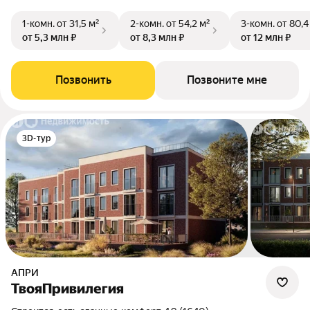
1-комн.
от 31,5 м²
2-комн.
от 54,2 м²
3-комн.
от 80,4
от 5,3 млн ₽
от 8,3 млн ₽
от 12 млн ₽
Позвонить
Позвоните мне
3D-тур
АПРИ
ТвояПривилегия