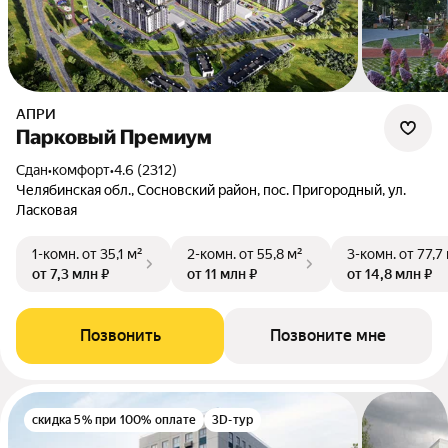
АПРИ
Парковый Премиум
Сдан
•
комфорт
•
4.6 (2312)
Челябинская обл., Сосновский район, пос. Пригородный, ул.
Ласковая
1-комн.
от 35,1 м²
2-комн.
от 55,8 м²
3-комн.
от 77,7
от 7,3 млн ₽
от 11 млн ₽
от 14,8 млн ₽
Позвонить
Позвоните мне
скидка 5% при 100% оплате
3D-тур