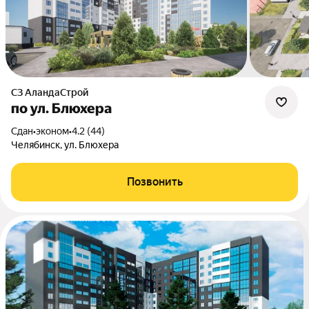
СЗ АландаСтрой
по ул. Блюхера
Сдан
•
эконом
•
4.2 (44)
Челябинск, ул. Блюхера
Позвонить