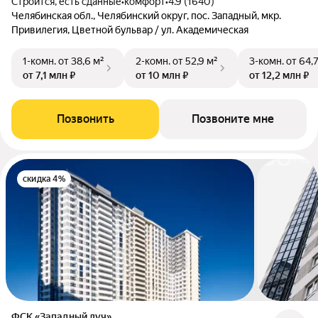
Строится, есть сданные
•
комфорт
•
4.9 (1640)
Челябинская обл., Челябинский округ, пос. Западный, мкр.
Привилегия, Цветной бульвар / ул. Академическая
1-комн.
от 38,6 м²
2-комн.
от 52,9 м²
3-комн.
от 64,
от 7,1 млн ₽
от 10 млн ₽
от 12,2 млн ₽
Позвонить
Позвоните мне
скидка 4%
ФСК «Западный луч»