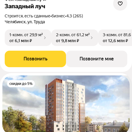
Западный луч
Строится, есть сданные
•
бизнес
•
4.3 (265)
Челябинск, ул. Труда
1-комн.
от 29,9 м²
2-комн.
от 61,2 м²
3-комн.
от 81,6
от 6,1 млн ₽
от 9,8 млн ₽
от 12,6 млн ₽
Позвонить
Позвоните мне
скидки до 5%