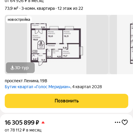
от 64 926 ₽ в месяц
73,9 м²
3-комн. квартира
12 этаж из 22
новостройка
3D-тур
проспект Ленина
,
19В
Бутик-квартал «Голос Меридиан»
, 4 квартал 2028
Позвонить
16 305 899
₽
от 78 112 ₽ в месяц