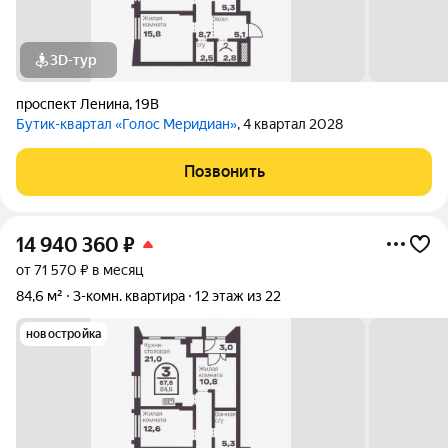
3D-тур
проспект Ленина
,
19В
Бутик-квартал «Голос Меридиан»
, 4 квартал 2028
Позвонить
14 940 360
₽
от 71 570 ₽ в месяц
84,6 м²
3-комн. квартира
12 этаж из 22
новостройка