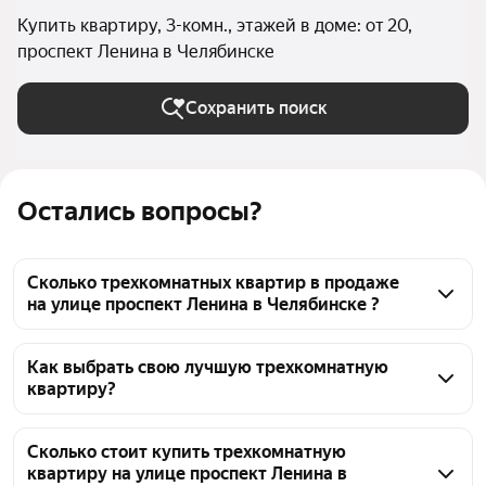
Купить квартиру, 3-комн., этажей в доме: от 20,
проспект Ленина в Челябинске
Сохранить поиск
Остались вопросы?
Сколько трехкомнатных квартир в продаже
на улице проспект Ленина в Челябинске ?
На Яндекс Недвижимости в продаже на улице 
проспект Ленина в Челябинске 24 трехкомнатных 
Как выбрать свою лучшую трехкомнатную
квартиру?
квартиры, из них 1 объявление от агентств, 23 
объявления от застройщиков
Чтобы купить 3-комнатную квартиру в высотках на 
улице проспект Ленина, воспользуйтесь тепловой 
Сколько стоит купить трехкомнатную
квартиру на улице проспект Ленина в
картой для оценки инфраструктуры и 