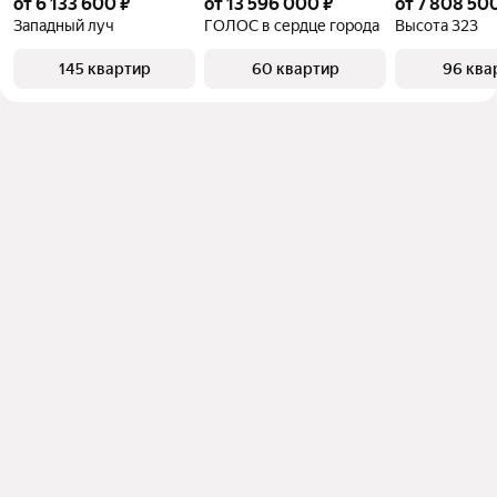
от 6 133 600 ₽
от 13 596 000 ₽
от 7 808 50
Западный луч
ГОЛОС в сердце города
Высота 323
145 квартир
60 квартир
96 ква