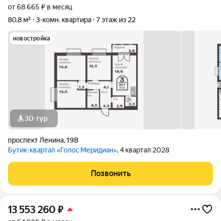
от 68 665 ₽ в месяц
80,8 м²
3-комн. квартира
7 этаж из 22
новостройка
3D-тур
проспект Ленина
,
19В
Бутик-квартал «Голос Меридиан»
, 4 квартал 2028
Позвонить
13 553 260
₽