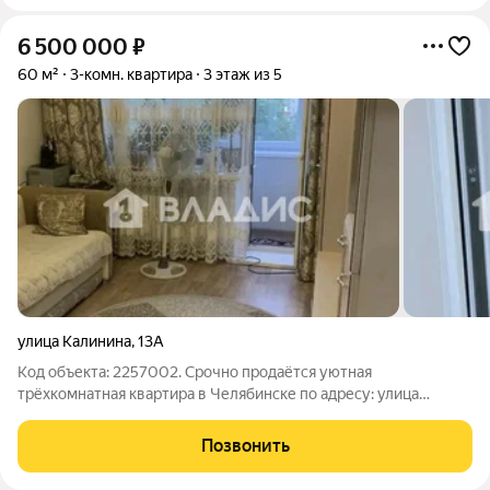
6 500 000
₽
60 м²
3-комн. квартира
3 этаж из 5
улица Калинина
,
13А
Код объекта: 2257002. Срочно продаётся уютная
трёхкомнатная квартира в Челябинске по адресу: улица
Калинина, 13А. Это отличный выбор для тех, кто ценит
комфорт и доступность. Квартира расположена на третьем
Позвонить
этаже пятиэтажного кирпичного дома 1977