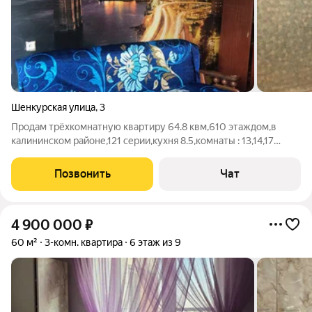
Шенкурская улица
,
3
Продам трёхкомнатную квартиру 64.8 квм,610 этаждом,в
калининском районе,121 серии,кухня 8.5,комнаты : 13,14,17
квм,су раздельный,евро окна,лоджия,карман на 2 квартиры,в
хорошем состоянии,тихий двор,рядом находится
Позвонить
Чат
школа,садик,магазины,рынок. Три
4 900 000
₽
60 м²
3-комн. квартира
6 этаж из 9