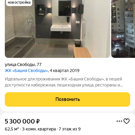
новостройка
улица Свободы
,
77
ЖК «Башня Свободы»
, 4 квартал 2019
Идеальное для проживания ЖК «Башня Свободы», в пешей
доступности набережная, пешеходная улица, рестораны и
кафе, школы, остановки общественного транспорта и
магазины. До любого района можно на автомобиле доехать за
Позвонить
10-15 минут, до аэропорта 35-40
5 300 000
₽
62,5 м²
3-комн. квартира
7 этаж из 9