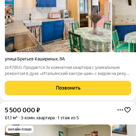
улица Братьев Кашириных
,
8А
id:47850. Продается 3х комнатная квартира с уникальным
ремонтом в духе «Итальянский кантри-шик» с видом на реку
Миасс. Квартира создана для ценителей душевной эстетики и
продуманного комфорта. СЕРДЦЕ КВАРТИРЫ - большая кухня-
Позвонить
гостиная 24 м с
5 500 000
₽
61,1 м²
3-комн. квартира
1 этаж из 5
онлайн показ