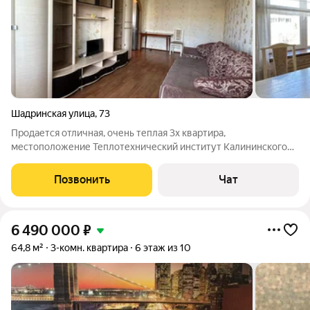
Шадринская улица
,
73
Продается отличная, очень теплая 3х квартира,
местоположение Теплотехнический институт Калининского
района г. Челябинска В квартире установлены евроокна.
Застеклённый утепленный балкон с качественными
Позвонить
Чат
стеклопакетами, отделан евровагонкой. Выровнен
6 490 000
₽
64,8 м²
3-комн. квартира
6 этаж из 10