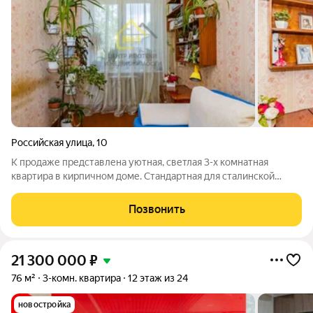
Российская улица
,
10
К продаже представлена уютная, светлая 3-х комнатная
квартира в кирпичном доме. Стандартная для сталинской
эпохи планировка квартиры, но в этом винтаже её прелесть. С
налётом времени, истории, атмосферой прошлого столетия.
Позвонить
Высокие потолки 3.2м. ;
21 300 000
₽
76 м²
3-комн. квартира
12 этаж из 24
новостройка