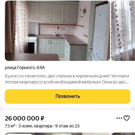
улица Горького
,
64А
Кухня-гостиная плюс две спальни в кирпичном доме! Уютная и
теплая квартира со всей необходимой мебелью! Окна во двор-
тишина и щебетание птиц! Все стены выровнены, заменены
эл.проводка, заменены радиаторы отопления; Заменены окна,
Позвонить
межкомнатные двери
26 000 000
₽
73 м²
3-комн. квартира
9 этаж из 23