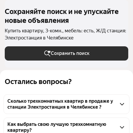
Сохраняйте поиск и не упускайте
новые объявления
Купить квартиру, 3-комн., мебель: есть, Ж/Д станция:
Электростанция в Челябинске
Сохранить поиск
Остались вопросы?
Сколько трехкомнатных квартир в продаже у
станции Электростанция в Челябинске ?
На Яндекс Недвижимости в продаже у станции 
Электростанция в Челябинске 25 трехкомнатных 
Как выбрать свою лучшую трехкомнатную
квартиру?
квартир, из них 3 объявления от собственников, 22 