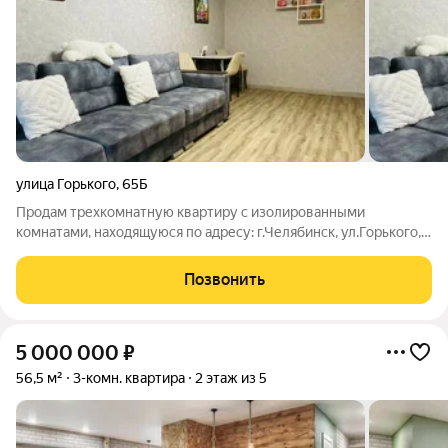
улица Горького
,
65Б
Продам трехкомнатную квартиру с изолированными
комнатами, находящуюся по адресу: г.Челябинск, ул.Горького,
д.65б. У квартиры отличная планировка- комнаты раздельные,
просторная прихожая. Балкон застеклен(евро). Санузел
Позвонить
раздельный- в кафеле. Квартира
5 000 000
₽
56,5 м²
3-комн. квартира
2 этаж из 5