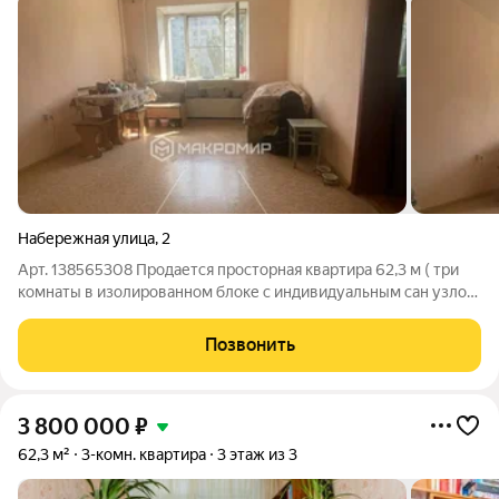
Набережная улица
,
2
Арт. 138565308 Продается просторная квартира 62,3 м ( три
комнаты в изолированном блоке с индивидуальным сан узлом,
(бывшее общежитие на ул. Набережной в Челябинске
отличное сочетание площади, цены и выгодных условий
Позвонить
сделки. Прямая продажа, все
3 800 000
₽
62,3 м²
3-комн. квартира
3 этаж из 3