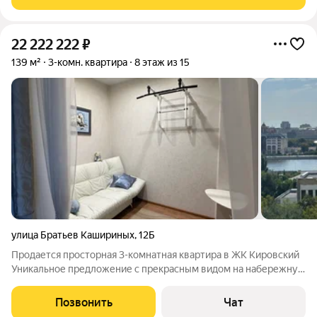
в шаговой
22 222 222
₽
139 м²
3-комн. квартира
8 этаж из 15
улица Братьев Кашириных
,
12Б
Продается просторная 3-комнатная квартира в ЖК Кировский
Уникальное предложение с прекрасным видом на набережную
и исторический центр города Кирпичный одноподъездный
дом. Удобное расположение, рядом школы, магазины, музеи,
Позвонить
Чат
театры, скверы, набережная.