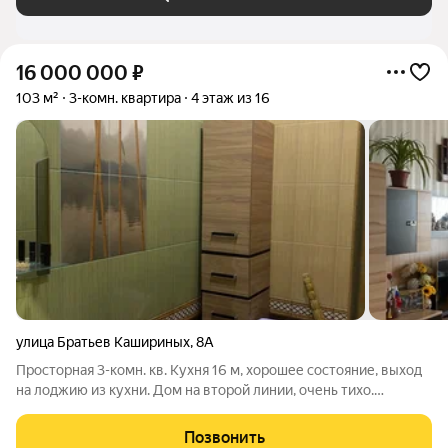
16 000 000
₽
103 м²
3-комн. квартира
4 этаж из 16
улица Братьев Кашириных
,
8А
Просторная 3-комн. кв. Кухня 16 м, хорошее состояние, выход
на лоджию из кухни. Дом на второй линии, очень тихо.
Материал -кирпич, консьерж. Красивые прогулочные зоны на
берегу р. Миасс. Рыбалка. Лицеи детские сады, магазины - все
Позвонить