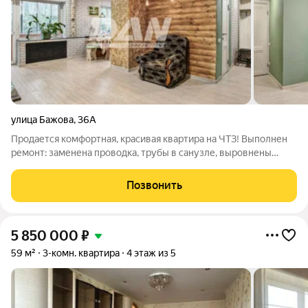
улица Бажова
,
36А
Продается комфортная, красивая квартира на ЧТЗ! Выполнен
ремонт: заменена проводка, трубы в санузле, выровнены
стены и пол. Натяжные потолки по всей квартире, ламинат, в
санузле кафель. Дизайнерски оформлена просторная
Позвонить
гостиная, для уютных вечеров с
5 850 000
₽
59 м²
3-комн. квартира
4 этаж из 5