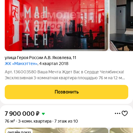
улица Героя России А.В. Яковлева
,
11
ЖК «Манхэттен»
, 4 квартал 2018
Арт. 136003580 Ваша Мечта Ждет Вас в Сердце Челябинска!
Эксклюзивная 3-комнатная квартира площадью 76 м на 12-м
этаже в престижном монолитном доме 2019 года постройки
не просто жилье, это ваш новый уровень жизни! Квартира,
Позвонить
созданная для наслаждения:
7 900 000
₽
76 м²
3-комн. квартира
7 этаж из 10
онлайн показ