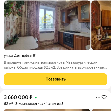
улица Дегтярёва
,
91
В продаже трехкомнатная квартира в Металлургическом
районе. Общая площадь 62,5м2. Все комнаты изолированные.
Планироака на разные стороны, юг/север. В квартире
установлены евроокна, кроме большой комнаты с лоджией.
Позвонить
Большая кухня 9м2. Кухонный
3 660 000
₽
62 м²
3-комн. квартира
4 этаж из 5