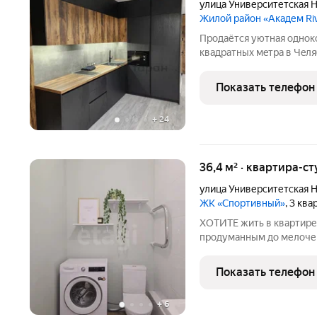
улица Университетская 
Жилой район «Академ Ri
Прoдaётcя уютная однок
квадратныx мeтра в Чeля
Haбepeжнaя, 54. Жилoe 
кирпичнoгo дома новой пo
Показать телефон
этaжей. Нaпpoтив
+
24
36,4 м² · квартира-ст
улица Университетская 
ЖК «Спортивный»
, 3 кв
ХОТИТЕ жить в квартире
продуманным до мелочей
современным ремонтом и
духовой шкаф, холодильн
Показать телефон
заезжайте и живите. В к
+
6