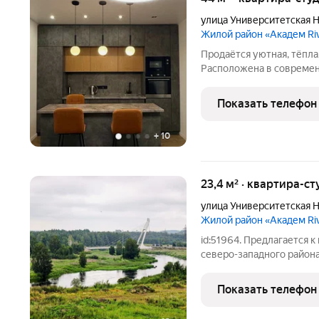
улица Университетская 
Жилой район «Академ Ri
Продаётся уютная, тёпла
Расположена в совреме
комплексе ACADEM River
выполнен ремонт по диз
Показать телефон
материалами материала
+
10
23,4 м² · квартира-ст
улица Университетская 
Жилой район «Академ Ri
id:51964. Предлагается 
северо-западного района
«Академ Riverside». Ква
этажного дома. С лоджии
Показать телефон
Миасс и сосновый