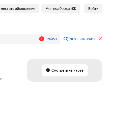
зместить объявление
Моя подборка ЖК
Войти
1
Сохранить поиск
Район
Смотреть на карте
 и