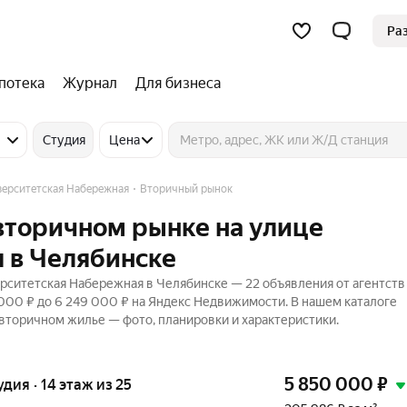
Ра
потека
Журнал
Для бизнеса
Студия
Цена
верситетская Набережная
Вторичный рынок
 вторичном рынке на улице
 в Челябинске
рситетская Набережная в Челябинске — 22 объявления от агентств
 000 ₽ до 6 249 000 ₽ на Яндекс Недвижимости. В нашем каталоге
 вторичном жилье — фото, планировки и характеристики.
5 850 000
₽
удия · 14 этаж из 25