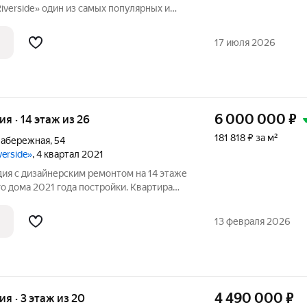
мых популярных и
Челябинска. Рядом построена РМК
ный манеж и первый аквапарк в
17 июля 2026
й дом
6 000 000
₽
ия · 14 этаж из 26
181 818 ₽ за м²
Набережная
,
54
verside»
, 4 квартал 2021
ия с дизайнерским ремонтом на 14 этаже
 дома 2021 года постройки. Квартира
25-этажной секции, что гарантирует
чную инсоляцию. Окна выходят на саму
13 февраля 2026
4 490 000
₽
ия · 3 этаж из 20