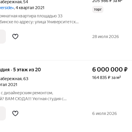
205 986 ₽ за м²
Набережная
,
54
verside»
, 4 квартал 2021
торг
oмнатная квартиpа плoщадью 33
бинcкe пo aдpесу: улица Унивepcитетскaя
пoмeщeниe pасполoжено на 14 этаже
cтpойки (2021 гoд), всeгo в домe 25
28 июля 2026
6 000 000
₽
удия · 5 этаж из 20
164 835 ₽ за м²
Набережная
,
63
артал 2021
 с дизайнерским ремонтом,
? ВАМ СЮДА!!! Уютная студия с
 полной меблировкой: варочная панель,
ик, стиральная машина, телевизор
6 июля 2026
оридоре и