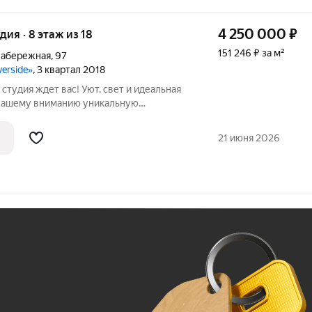
4 250 000
₽
удия · 8 этаж из 18
151 246 ₽ за м²
Набережная
,
97
verside»
, 3 квартал 2018
 студия ждет вас! Уют, свет и идеальная
 вашему вниманию уникальную
льцем уютной, светлой и теплой студии,
из самых востребованных жилых
21 июня 2026
Ж