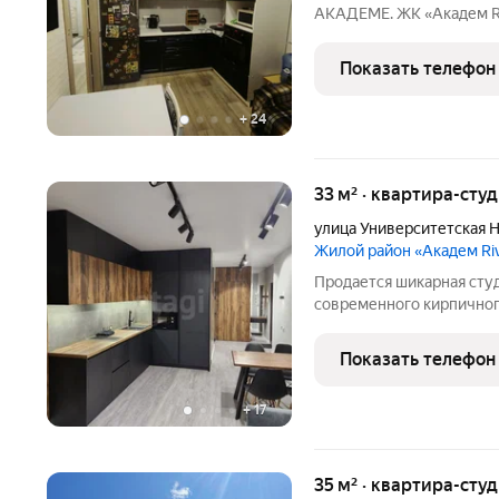
АКАДЕМЕ. ЖК «Академ Rivеrsidе» один из са
развивающихся районов 
Арена, строится спортив
Показать телефон
Челябинске. Монолитны
+
24
33 м² · квартира-студ
улица Университетская 
Жилой район «Академ Ri
Продается шикарная студ
современного кирпичного
расположена в высотной 
панорамные виды и отли
Показать телефон
набережную с
+
17
35 м² · квартира-студ