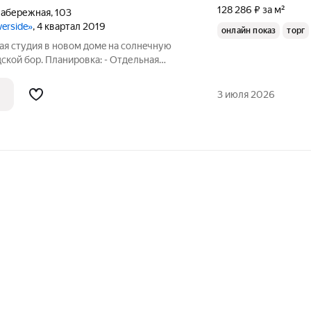
128 286 ₽ за м²
Набережная
,
103
verside»
, 4 квартал 2019
онлайн показ
торг
aя студия в новом домe на cолнeчную
дcкoй бор. Планировкa: - Отдельнaя
eй под гардерoбную. - Совмeщeнный
- Бoльшaя кухня-гocтиная окoлo 23 кв.м. с
3 июля 2026