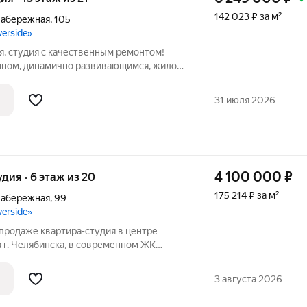
142 023 ₽ за м²
Набережная
,
105
verside»
я, студия с качественным ремонтом!
нном, динамично развивающимся, жилом
side (АКАДЕМ Риверсайд). В квартире
айн проекту, качественными
31 июля 2026
ми!
4 100 000
₽
удия · 6 этаж из 20
175 214 ₽ за м²
Набережная
,
99
verside»
к продаже квартира-студия в центре
 г. Челябинска, в современном ЖК
ртира расположена на 6-м этаже 20-
 открывается замечательный вид на реку
3 августа 2026