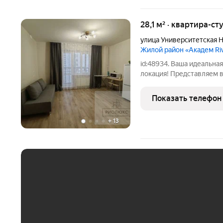
28,1 м² · квартира-ст
улица Университетская 
Жилой район «Академ Ri
id:48934. Ваша идеальная
локация! Представляем
возможность стать владе
расположенной в одном 
Показать телефон
комплексов нашего
+
13
ЕЖЕМЕСЯЧНЫЙ ПЛАТЁ