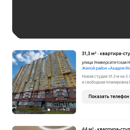
До 30 тыс. ₽
До 50 тыс. ₽
До 70 тыс. ₽
Больше 100 тыс. ₽
31,3 м² · квартира-ст
улица Университетская 
Жилой район «Академ Ri
Новая студия 31.3 м на 
и свободная планировка 
новую квартиру, в котор
«чистый холст», где вы 
Показать телефон
мечты,
+
17
44 м² · квартира-студ