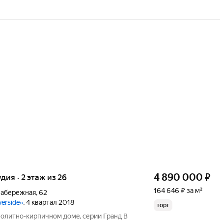
4 890 000
₽
удия · 2 этаж из 26
164 646 ₽ за м²
Набережная
,
62
verside»
, 4 квартал 2018
торг
итнo-кирпичнoм домe, cеpии Гранд В