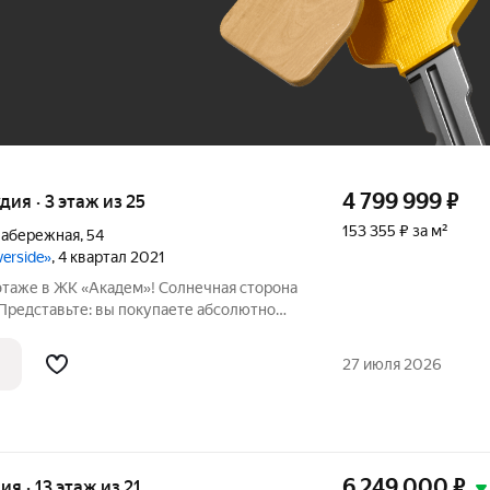
До 100 тыс. ₽
4 799 999
₽
удия · 3 этаж из 25
153 355 ₽ за м²
Набережная
,
54
verside»
, 4 квартал 2021
3 этаже в ЖК «Академ»! Солнечная сторона
Представьте: вы покупаете абсолютно
ой еще никто не жил. Это идеальный
сможете воплотить дизайн-проект своей
27 июля 2026
6 249 000
₽
ия · 13 этаж из 21