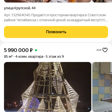
улица Крупской
,
44
Арт. 132964040 Продаётся просторная квартира в Советском
районе Челябинска с отличной ценой за квадратный метр!!!!!!!
Готовы оказать помощь в оформлении ипотеки на данную
квартиру, в том числе субсидированную ипотеку от 11.9%
Позвонить
Снижение цены! Квартира
5 990 000
₽
85 м²
4-комн. квартира
5 этаж из 9