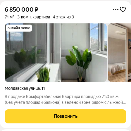
6 850 000
₽
71 м²
3-комн. квартира
4 этаж из 9
онлайн показ
Молдавская улица
,
11
В продаже Комфортабельная Квартира площадью 71,0 кв.м.
(без учета площади балкона) в зеленой зоне рядом с лыжной
базой в квадрате, разграниченном ул. Молдавская, пр. Победы,
пр-кт Комсомольский, ул Солнечная - отличное предложение
Позвонить
для Семейной пары