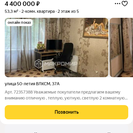
4 400 000
₽
53,3 м²
2-комн. квартира
2 этаж из 5
онлайн показ
улица 50-летия ВЛКСМ
,
37А
Арт. 72357388 Уважаемые покупатели предлагаем вашему
вниманию отличную , теплую, уютную, светлую 2 комнатную
квартиру в Металлургическом районе . Отличное
расположение дома , все в шаговой доступности , Детские
Позвонить
сады , Школа, Поликлиника, Взрослая и