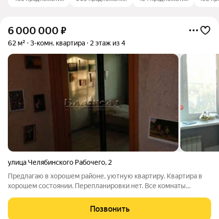
6 000 000
₽
62 м²
3-комн. квартира
2 этаж из 4
улица Челябинского Рабочего
,
2
Предлагаю в хорошем районе, уютную квартиру. Квартира в
хорошем состоянии. Перепланировки нет. Все комнаты
раздельные. Потолок выровнен и окрашен. Все окна
пластиковые. Межкомнатные двери - ламинированные. Стены
Позвонить
оклеены обоями. На полу линолеум.