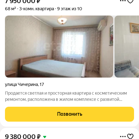
7 950 000
₽
68 м²
3-комн. квартира
9 этаж из 10
улица Чичерина
,
17
Продается светлая и просторная квартира с косметическим
ремонтом, расположена в жилом комплексе с развитой
инфраструктурой. Идеально подходящая для семейных пар,
так же инвестиций с перспективой сдачи в аренду
Позвонить
Особенности квартиры: - Косметический
9 380 000
₽