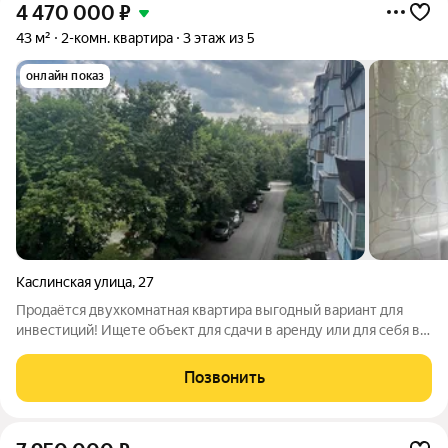
4 470 000
₽
43 м²
2-комн. квартира
3 этаж из 5
онлайн показ
Каслинская улица
,
27
Продаётся двухкомнатная квартира выгодный вариант для
инвестиций! Ищете объект для сдачи в аренду или для себя в
центре города? Обратите внимание на эту двухкомнатную
квартиру в тихом районе с развитой инфраструктурой.
Позвонить
Состояние не требует срочного