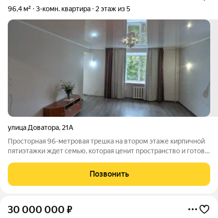
96,4 м²
3-комн. квартира
2 этаж из 5
улица Доватора
,
21А
Просторная 96-метровая трешка на втором этаже кирпичной
пятиэтажки ждет семью, которая ценит пространство и готова
переехать сразу. Это не просто квадратные метры, это 14-
метровая кухня для семейных ужинов и три комнаты, где
Позвонить
найдется место каждому. В
30 000 000
₽