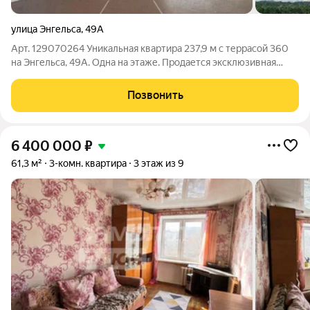
улица Энгельса
,
49А
Арт. 129070264 Уникальная квартира 237,9 м с террасой 360
на Энгельса, 49А. Одна на этаже. Продается эксклюзивная
квартира на последнем этаже 8-этажного кирпичного дома.
Это не массовая новостройка, а штучный объект для тех, кто
Позвонить
ценит приватность,
6 400 000
₽
61,3 м²
3-комн. квартира
3 этаж из 9