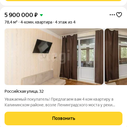
5 900 000
₽
78,4 м²
4-комн. квартира
4 этаж из 4
Российская улица
,
32
Уважаемый покупатель! Предлагаем вам 4 ком квартиру в
Калининском районе, возле Ленинградского моста у реки
Миасс. Дом кирпичный, после капитального ремонта (кровли и
фасада). В подъезде планируют красить в 2026 году (4
Позвонить
квартал). ОПИСАНИЕ КВАРТИРЫ