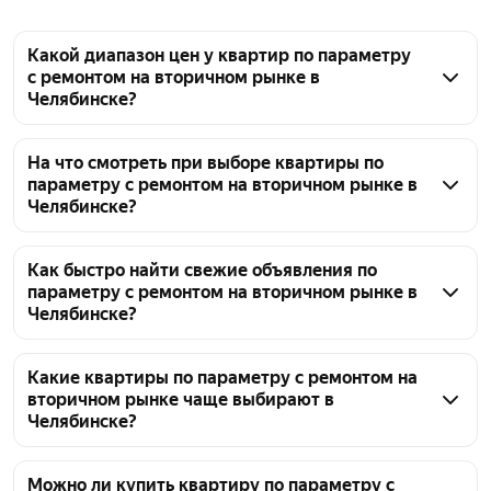
Какой диапазон цен у квартир по параметру
с ремонтом на вторичном рынке в
Челябинске?
По параметру с ремонтом на вторичном рынке в 
Челябинске сейчас 1675 объявлений. Цены 
На что смотреть при выборе квартиры по
параметру с ремонтом на вторичном рынке в
варьируются: от 1,2 млн ₽ — до 34,7 млн ₽. Точная 
Челябинске?
сумма зависит от района, площади и состояния 
конкретной квартиры.
Обратите внимание на соответствие заявленного 
ремонта в квартире: отделка может быть описана 
Как быстро найти свежие объявления по
параметру с ремонтом на вторичном рынке в
как «евро» или «косметическая», поэтому при 
Челябинске?
осмотре уточняйте реальное состояние стен, пола 
и коммуникаций. Проверьте документы на 
По параметру с ремонтом на вторичном рынке в 
квартиру и историю перепланировок, если они 
Челябинске представлено 1675 объявлений. Для 
Какие квартиры по параметру с ремонтом на
вторичном рынке чаще выбирают в
есть. Оцените состояние самого дома — возраст, 
быстрого поиска свежих предложений используйте 
Челябинске?
этажность, износ инженерных сетей и лифта. Также 
сортировку по дате и фильтры по цене — от 1,2 млн 
стоит изучить ликвидность района: транспортную 
₽ и до 34,7 млн ₽, а также по локации и другим 
На странице представлены варианты квартир с 
доступность, наличие инфраструктуры и 
характеристикам квартиры.
ремонтом на вторичном рынке в Челябинске. 
Можно ли купить квартиру по параметру с