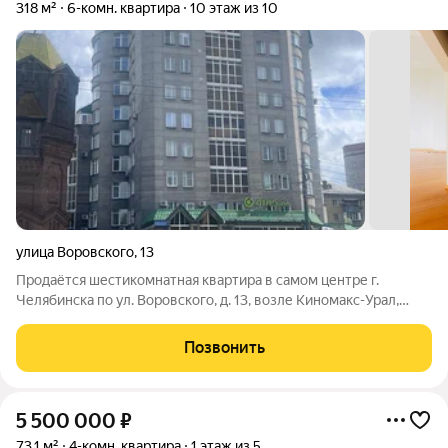
318 м²
6-комн. квартира
10 этаж из 10
улица Воровского
,
13
Продаётся шестикомнатная квартира в самом центре г.
Челябинска по ул. Воровского, д. 13, возле Киномакс-Урал,
общая площадь 318 кв.м., в двух уровнях, 9 и 10 этажи / 10
этажного дома, три санузла, имеется сауна. В квартире
Позвонить
имеется: 1. Кухня
5 500 000
₽
73,1 м²
4-комн. квартира
1 этаж из 5