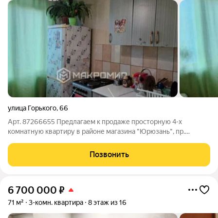
улица Горького
,
66
Арт. 87266655 Предлагаем к продаже просторную 4-х
комнатную квартиру в районе магазина "Юрюзань", пр.
Победы/ул. Горького. 121 серия, комнаты раздельные, на
разные стороны, широкий коридор, имеется кладовка. 3 окна
Позвонить
во двор - не шумно. Санузел
6 700 000
₽
71 м²
3-комн. квартира
8 этаж из 16