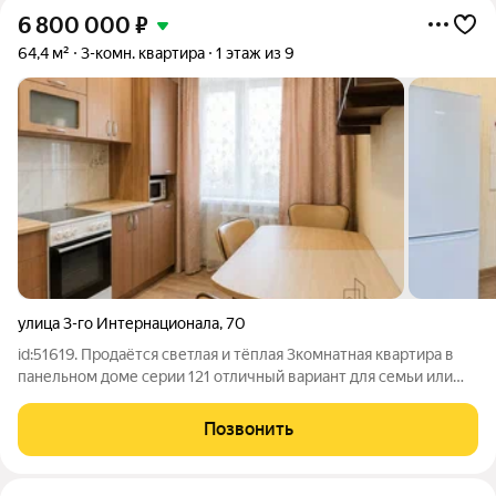
6 800 000
₽
64,4 м²
3-комн. квартира
1 этаж из 9
улица 3-го Интернационала
,
70
id:51619. Продаётся светлая и тёплая 3комнатная квартира в
панельном доме серии 121 отличный вариант для семьи или
инвестиций. Просторные, полностью изолированные комнаты
дарят приватность каждому члену семьи: удобная планировка
Позвонить
позволяет зонально