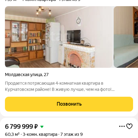
Молдавская улица
,
27
Продается потрясающая 4-комнатная квартира в
Курчатовском районе! В живую лучше, чем на фото!
Предлагаем вам светлую и просторную квартиру в тихом
зеленом дворе, где каждая деталь создана для вашего счастья!
Позвонить
Почему эта квартира ваш будущий дом? 4
6 799 999
₽
60,3 м²
3-комн. квартира
7 этаж из 9