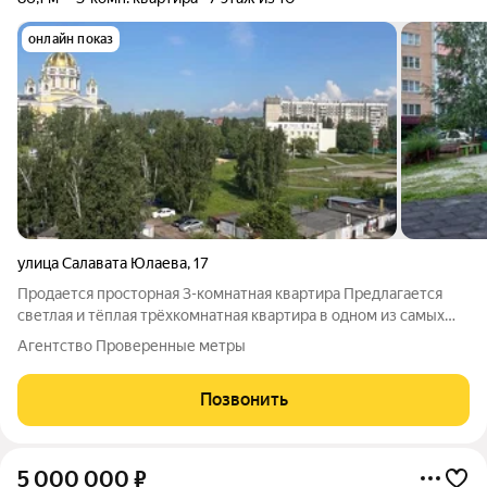
онлайн показ
улица Салавата Юлаева
,
17
Продается просторная 3-комнатная квартира Предлагается
светлая и тёплая трёхкомнатная квартира в одном из самых
удобных районов города. Квартира находится в аккуратном
Агентство Проверенные метры
состоянии здесь всегда жили с заботой о доме. Вся мебель и
техника,
Позвонить
5 000 000
₽