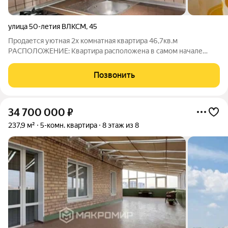
улица 50-летия ВЛКСМ
,
45
Продается уютная 2х комнатная квартира 46,7кв.м
РАСПОЛОЖЕНИЕ: Квартира расположена в самом начале
Металлургического района. До остановки Першино 5 минут
пешком, удобная транспортная развязка, уехать можно в
Позвонить
любой район города. Окна выходят во двор,
34 700 000
₽
237,9 м²
5-комн. квартира
8 этаж из 8