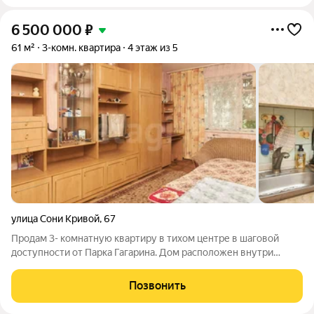
6 500 000
₽
61 м²
3-комн. квартира
4 этаж из 5
улица Сони Кривой
,
67
Продам 3- комнатную квартиру в тихом центре в шаговой
доступности от Парка Гагарина. Дом расположен внутри
квартала, вдали от дороги, а закрытая территория двора
гарантирует спокойствие и достаточно мест для парковки.
Позвонить
Удачная планировка квартиры,