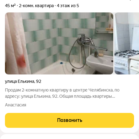
45 м²
2-комн. квартира
4 этаж из 5
улица Елькина
,
92
Продам 2-комнатную квартиру в центре Челябинска, по
адресу: улица Елькина, 92. Общая площадь квартиры
составляет 45 кв. м, из которых 36 кв. м жилая площадь, а
Анастасия
кухня занимает 6 кв. м. Квартира расположена на 4 этаже 5-
этажного дома. В квартире сделан
Позвонить