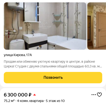
улица Кирова
,
17А
Продам или обменяю уютную квартиру в центре, в районе
Цирка! Студия с двумя спальнями общей площадью 60,3 кв. м.
Квартира с косметическим ремонтом, готова к комфортному
проживанию, так же остается техника и мебель. Прекрасное
Позвонить
расположение: рядом
6 300 000
₽
75,2 м²
4-комн. квартира
5 этаж из 10