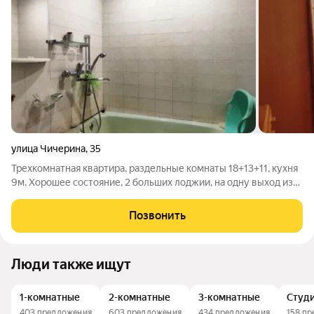
улица Чичерина
,
35
Трехкомнатная квартира, раздельные комнаты 18+13+11, кухня
9м. Хорошее состояние, 2 больших лоджии, на одну выход из
большой комнаты, вторая из кухни. Квартира светлая и теплая,
окна выходят во двор на восток и север. Отличное
Позвонить
месторасположение у
Люди также ищут
1-комнатные
2-комнатные
3-комнатные
Студ
403 предложения
603 предложения
434 предложения
158 п