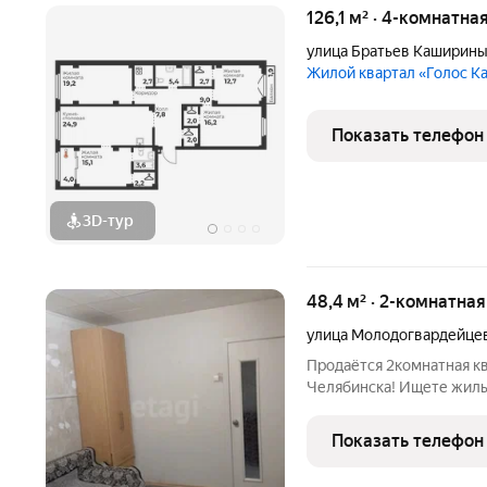
126,1 м² · 4-комнатна
улица Братьев Каширин
Жилой квартал «Голос 
Показать телефон
3D-тур
48,4 м² · 2-комнатна
улица Молодогвардейце
Продаётся 2комнатная к
Челябинска! Ищете жильё с потенциалом чтобы оформить
пространство именно так,
отличной основой для вашего
Показать телефон
48,4 м. Комнаты: 2.