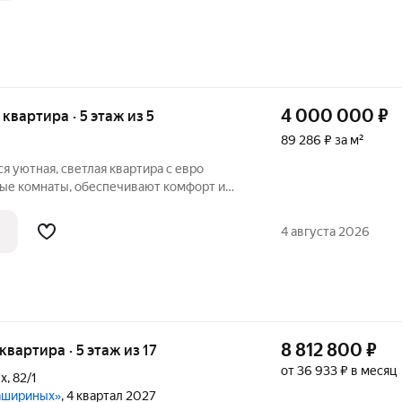
4 000 000
₽
я квартира · 5 этаж из 5
89 286 ₽ за м²
я уютная, светлая квартира с евро
ые комнаты, обеспечивают комфорт и
 все необходимое для жизни. Окна
торонам и открывают вид на улицу и во
4 августа 2026
8 812 800
₽
 квартира · 5 этаж из 17
от 36 933 ₽ в месяц
ых
,
82/1
Кашириных»
, 4 квартал 2027