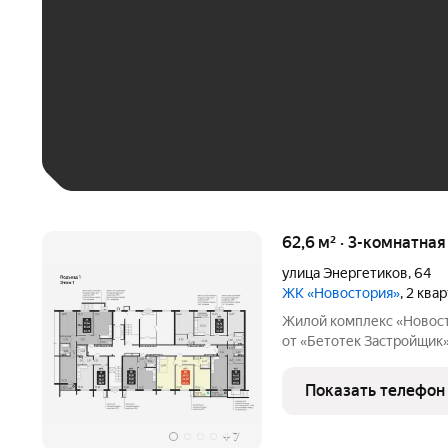
До 30 тыс. ₽
До 50 тыс. ₽
До 70 тыс. ₽
Больше 100 тыс. ₽
62,6 м² · 3-комнатная
улица Энергетиков
,
64
ЖК «Новостория»
, 2 ква
Жилой комплекс «Новост
от «Бетотек Застройщик» 
комплекс отличается ин
здание, где 2 подъезда вы
Показать телефон
этажей.
+
7