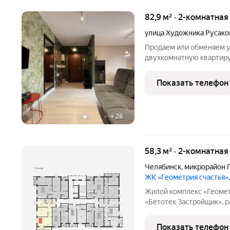
82,9 м² · 2-комнатная
улица Художника Русако
Продаем или обменяем 
двухкомнатную квартиру 
спальном месте за «Гол
минут. Комфортный трети
Показать телефон
окнами на восток
+
26
58,3 м² · 2-комнатная
Челябинск
,
микрорайон 
ЖК «Геометрия счастья»
Жилой комплекс «Геометрия Счастья»
«Бетотек Застройщик», 
города Челябинск на ул. 
этажный дом комфорт-кл
Показать телефон