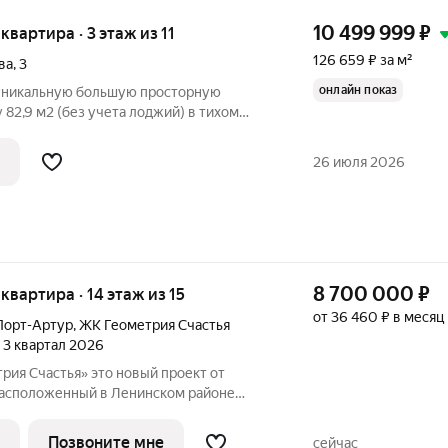
10 499 999
₽
 квартира · 3 этаж из 11
126 659 ₽ за м²
ва
,
3
онлайн показ
уникальную большую просторную
82,9 м2 (без учета лоджий) в тихом
ос Кашириных», до площади Революции 15
й этаж. Представьте утро в спальне с
26 июля 2026
8 700 000
₽
 квартира · 14 этаж из 15
от 36 460 ₽ в месяц
Порт-Артур
,
ЖК Геометрия Счастья
, 3 квартал 2026
 это новый проект от
расположенный в Ленинском районе
Отечественной 90.1 (стр.) Это 15-ти
асса из трехслойных панелей завода
Позвоните мне
сейчас