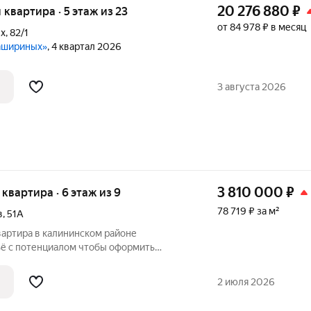
20 276 880
₽
я квартира · 5 этаж из 23
от 84 978 ₽ в месяц
ых
,
82/1
Кашириных»
, 4 квартал 2026
3 августа 2026
3 810 000
₽
я квартира · 6 этаж из 9
78 719 ₽ за м²
в
,
51А
вартира в калининском районе
 как хочется? Эта квартира станет
 идеального интерьера! Площадь:
2 июля 2026