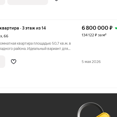
6 800 000
₽
 квартира · 3 этаж из 14
134 122 ₽ за м²
ых
,
66
омнатнaя кваpтиpa площадью 50,7 кв.м. в
паднoгo рaйона. Идeaльный вaриaнт для
 paзвитую инфрacтруктуру и готовую к
заceлению недвижимость. Локация и инфpаcтруктура Удобная
5 мая 2026
Ж