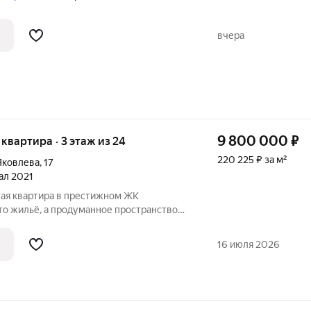
вчера
9 800 000
₽
я квартира · 3 этаж из 24
220 225 ₽ за м²
 Яковлева
,
17
тал 2021
ая квартира в престижном ЖК
то особенно ценно в квартире:
 и профессиональный подход. В отделке
16 июля 2026