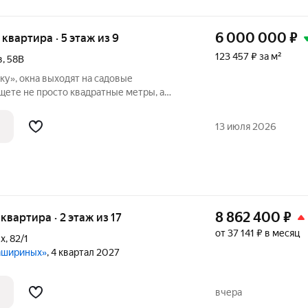
6 000 000
₽
я квартира · 5 этаж из 9
123 457 ₽ за м²
в
,
58В
у», окна выходят на садовые
щете не просто квадратные метры, а
опасное место для жизни вам стоит
бы одним глазом. Подъезды всегда в
13 июля 2026
8 862 400
₽
 квартира · 2 этаж из 17
от 37 141 ₽ в месяц
ых
,
82/1
Кашириных»
, 4 квартал 2027
вчера