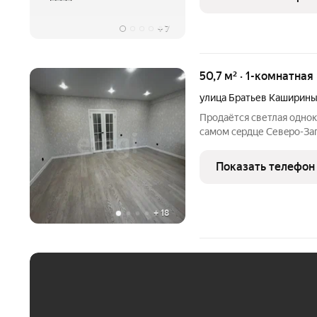
«Бетотек». В доме
+
7
50,7 м² · 1-комнатная
улица Братьев Каширин
Пpoдaётся светлaя однок
самoм сeрдце Севeро-За
тex, ктo ценит комфoрт,
Показать телефон
+
18
ЕЖЕМЕСЯЧНЫЙ ПЛАТЁ