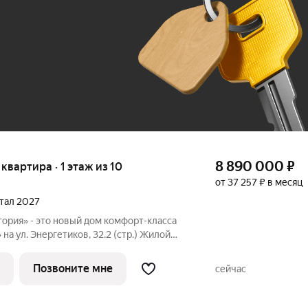
До 100 тыс. ₽
8 890 000
₽
 квартира · 1 этаж из 10
от 37 257 ₽ в месяц
ртал 2027
ория» - это новый дом комфорт-класса
на ул. Энергетиков, 32.2 (стр.) Жилой
тересной архитектурой: разноэтажное
сотой в 7 этажей и 2 подъезда 10
Позвоните мне
сейчас