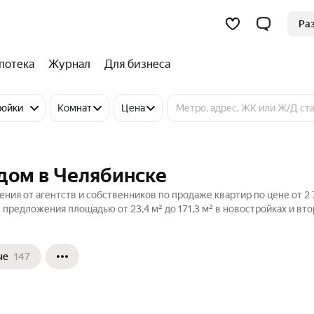
Ра
потека
Журнал
Для бизнеса
ройки
Комнат
Цена
дом в Челябинске
ния от агентств и собственников по продаже квартир по цене от 2
предложения площадью от 23,4 м² до 171,3 м² в новостройках и вт
ые
147