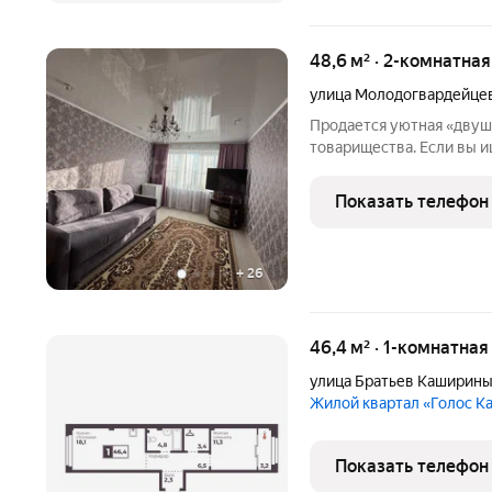
48,6 м² · 2-комнатна
улица Молодогвардейце
Продается уютная «двушк
товарищества. Если вы и
комфортное, спокойное и без
на неё посмотреть хотя 
Показать телефон
идеальном состоянии:
+
26
46,4 м² · 1-комнатная
улица Братьев Каширин
Жилой квартал «Голос 
Показать телефон