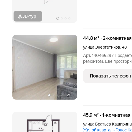
3D-тур
44,8 м² · 2-комнатна
улица Энергетиков
,
48
Арт. 140465297 Продаетс
ремонтом. Две просторн
возможность разместить
расположены по разным с
Показать телефон
двор и обеспечивают
+
21
45,9 м² · 1-комнатная
улица Братьев Каширин
Жилой квартал «Голос 