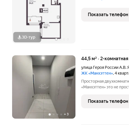
Показать телефон
3D-тур
44,5 м² · 2-комнатна
улица Героя России А.В.
ЖК «Манхэттен»
, 4 квар
Просторная двухкомнатн
«Манхэттен» это не просто жильё, а продуманное пространство
для комфортной жизни. Ч
Качественные материалы
Показать телефон
использованы надёжные
+
3