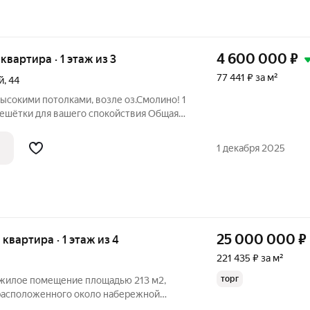
4 600 000
₽
 квартира · 1 этаж из 3
77 441 ₽ за м²
й
,
44
высокими потолками, возле оз.Смолино! 1
решётки для вашего спокойствия Общая
м.: - кухня 9,7 кв.м. - раздельный
олы, лицей №77 и РЖД лицей №4, детские
1 декабря 2025
25 000 000
₽
я квартира · 1 этаж из 4
221 435 ₽ за м²
торг
 жилое помещение площадью 213 м2,
расположенного около набережной
но подходит для ведения бизнеса, в