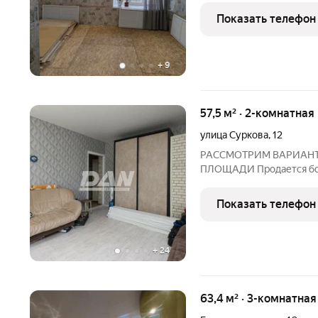
данный момент использо
Показать телефон
одежды «Ариша», помещ
+
9
57,5 м² · 2-комнатная
улица Суркова
,
12
РАССМОТРИМ ВАРИАНТ
ПЛОЩАДИ Продается бол
Ленинского района ул. Су
-Просторные раздельные 
Показать телефон
позволяют свободно раз
+
24
63,4 м² · 3-комнатна