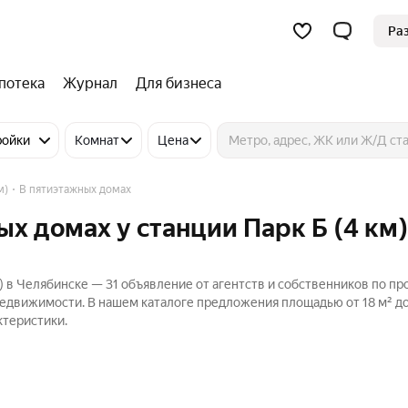
Ра
потека
Журнал
Для бизнеса
ройки
Комнат
Цена
м)
В пятиэтажных домах
х домах у станции Парк Б (4 км)
м) в Челябинске — 31 объявление от агентств и собственников по п
Недвижимости. В нашем каталоге предложения площадью от 18 м² до 
ктеристики.