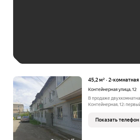
До 30 тыс. ₽
До 50 тыс. ₽
До 70 тыс. ₽
Больше 100 тыс. ₽
45,2 м² · 2-комнатная
Контейнерная улица
,
12
В продаже двухкомнатная 
Контейнерная, 12: первый э
м, кухня 6 кв. м. Ключевое преимущество состояние «под
ремонт»: цена ниже анал
Показать телефон
получаете