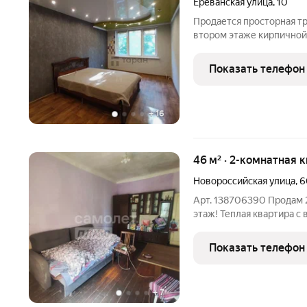
Ереванская улица
,
10
Продается просторная тр
втором этаже кирпичной
тех, кто ценит комфорт,
домом расположен детски
Показать телефон
ходьбы
+
16
46 м² · 2-комнатная 
Новороссийская улица
,
6
Арт. 138706390 Продам 2
этаж! Теплaя квартира с
свободная пpoдaжa, oдин
зарегистрирован. Благоу
Показать телефон
канaлизaция,
+
7