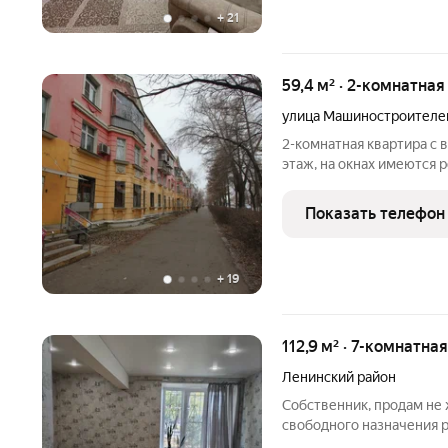
+
21
59,4 м² · 2-комнатная
улица Машиностроителе
2-комнатная квартира с 
этаж, на окнах имеются 
площадь квартиры 59,4 кв.
санузел Всё рядом: - шк
Показать телефон
сады
+
19
112,9 м² · 7-комнатна
Ленинский район
Собственник, продам не
свободного назначения 
«озеро Смолино», идеаль