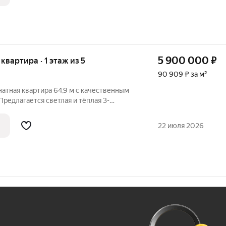
5 900 000
₽
 квартира · 1 этаж из 5
90 909 ₽ за м²
атная квартира 64,9 м с качественным
редлагается светлая и тёплая 3-
адью 64,9 м. Все комнаты
5 м и 12 м. Квартира расположена на 1
22 июля 2026
а к
Ж