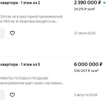
2 390 000
₽
 квартира · 1 этаж из 2
24 215 ₽ за м²
29,4 кв. м) в просторной трёхкомнатной
 98,9 кв. м. Квартира находится на
ого кирпичного дома: толстые стены
тличную звукоизоляцию, в подъезде
27 июля 2026
6 000 000
₽
 квартира · 1 этаж из 5
106 007 ₽ за м²
ОКУМЕНТЫ ГОТОВЫ К ПРОДАЖЕ
новым ремонтом ждёт своих счастливых
а на первом (высоком!) этаже
упенек, но с
5 августа 2026
н.