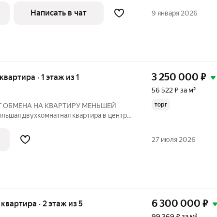
валось как фабрика верхней детской
Написать в чат
9 января 2026
ение
3 250 000
₽
 квартира · 1 этаж из 1
56 522 ₽ за м²
торг
 ОБМЕНА НА КВАРТИРУ МЕНЬШЕЙ
ьшая двухкомнатная квартира в центре
ркова, 12! Характеристика квартиры:
комнаты площадью 20,5 и 15,3 кв.м
27 июля 2026
местить
6 300 000
₽
я квартира · 2 этаж из 5
99 369 ₽ за м²