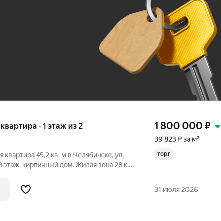
До 100 тыс. ₽
1 800 000
₽
 квартира · 1 этаж из 2
39 823 ₽ за м²
торг
квартира 45,2 кв. м в Челябинске, ул.
таж, кирпичный дом. Жилая зона 28 кв.
огов с готовым ремонтом, а вы
31 июля 2026