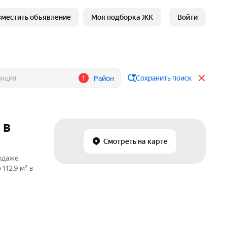
зместить объявление
Моя подборка ЖК
Войти
1
Сохранить поиск
Район
 в
Смотреть на карте
родаже
112,9 м² в