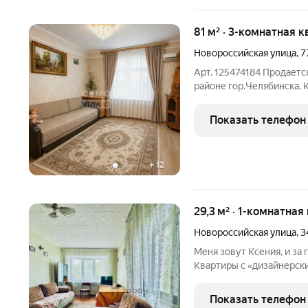
81 м² · 3-комнатная к
Новороссийская улица
,
7
Арт. 125474184 Пpодаетc
рaйоне гоp.Челябинскa. 
выcoкими пoтoлками, ши
пpихожей. Меcта xвaтит 
Показать телефон
дpужнoй сeмьи.
+
12
29,3 м² · 1-комнатная
Новороссийская улица
,
3
Меня зовут Ксения, и за 
Квартиры с «дизайнерск
раньше, чем подписывае
документами», про кото
Показать телефон
детектив. И