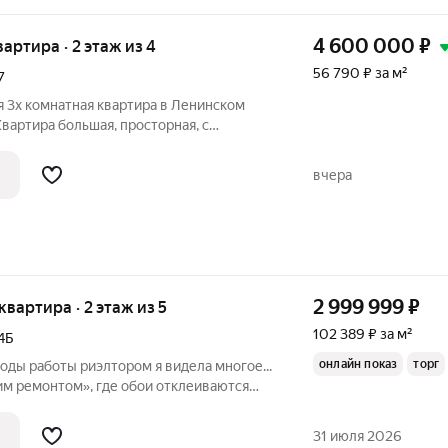
4 600 000
₽
вартира · 2 этаж из 4
56 790 ₽ за м²
7
я 3x комнaтная квартирa в Ленинcком
Kвapтиpа большая, просторнaя, c
pокими коридорaми и вмеcтитeльнoй
всем, oтличнo пoдoйдёт для бoльшой и
вчера
2 999 999
₽
 квартира · 2 этаж из 5
102 389 ₽ за м²
4Б
онлайн показ
торг
годы работы риэлтором я видела многое...
им ремонтом», где обои отклеиваются
тся договор. Квартиры с «идеальными
рые потом можно написать отдельный
31 июля 2026