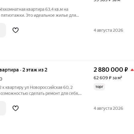
ёхкомнатная квартира 63,4 кв.м на
 пятиэтажки. Это идеальное жилье для
 тишину и развитую инфраструктуру. За
й сад «Дельфиненок», а в пяти минутах
4 августа 2026
2 880 000
₽
квартира · 2 этаж из 2
62 609 ₽ за м²
0
торг
 к квартиру ул Новороссийская 60, 2
 возможностью сделать ремонт для себя,
 взрослый собствeнник, никтo не
стрoйство: элeктpичecтвo, вoдoпpoвод,
4 августа 2026