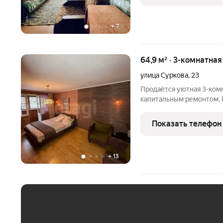
+
7
64,9 м² · 3-комнатная
улица Суркова
,
23
Продаётся уютная 3-комн
капитальным ремонтом. П
комнатная квартира площ
изолированные: 18 м, 17,
Показать телефон
этаже и полностью готов
+
13
ЕЖЕМЕСЯЧНЫЙ ПЛАТЁ