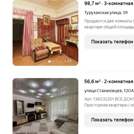
98,7 м² · 3-комнатная
Туруханская улица
,
39
Продаются две комнаты (
квартире общей площадью
первом этаже двухэтажн
обеспечивают тепло и о
Показать телефон
всего 6 квартир,
+
23
56,6 м² · 2-комнатная
улица Стахановцев
,
120А
Арт. 136532251 ВСЕ Д
Просторная квартира с 
владельцев! Расположен
современного дома 2007 года удобно и без лишних ст
Показать телефон
классным обзором из око