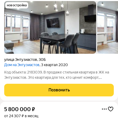
новостройка
улица Энтузиастов
,
30Б
Дом на Энтузиастов
, 3 квартал 2020
Код объекта: 2183039. В продаже стильная квартира в ЖК на
Энтузиастов. Это квартира для тех, кто ценит комфорт,
эстетику, готовое решение. Продуманная планировка и
дизайнерский ремонт: - просторная кухня-гостиная с
Позвонить
встроенной техникой и зоной отдыха
5 800 000
₽
от 24 307 ₽ в месяц