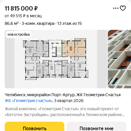
11 815 000
₽
от 49 515 ₽ в месяц
86,6 м²
3-комн. квартира
13 этаж из 15
новостройка
Челябинск
,
микрорайон Порт-Артур
,
ЖК Геометрия Счастья
ЖК «Геометрия счастья»
, 3 квартал 2026
Жилой комплекс «Геометрия Счастья» это новый проект от
«Бетотек Застройщик», расположенный в Ленинском районе
города Челябинск на ул. Отечественной 90.1 (стр.) Это 15-ти
этажный дом комфорт-класса из трехслойных панелей завода
Позвонить
Позвоните мне