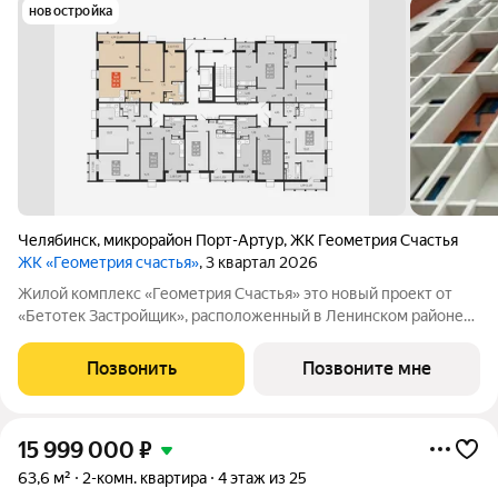
новостройка
Челябинск
,
микрорайон Порт-Артур
,
ЖК Геометрия Счастья
ЖК «Геометрия счастья»
, 3 квартал 2026
Жилой комплекс «Геометрия Счастья» это новый проект от
«Бетотек Застройщик», расположенный в Ленинском районе
города Челябинск на ул. Отечественной 90.1 (стр.) Это 15-ти
этажный дом комфорт-класса из трехслойных панелей завода
Позвонить
Позвоните мне
«Бетотек». В доме
15 999 000
₽
63,6 м²
2-комн. квартира
4 этаж из 25