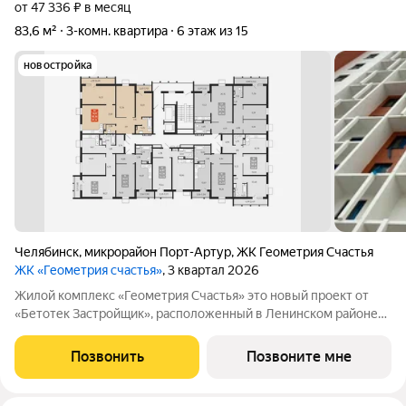
от 47 336 ₽ в месяц
83,6 м²
3-комн. квартира
6 этаж из 15
новостройка
Челябинск
,
микрорайон Порт-Артур
,
ЖК Геометрия Счастья
ЖК «Геометрия счастья»
, 3 квартал 2026
Жилой комплекс «Геометрия Счастья» это новый проект от
«Бетотек Застройщик», расположенный в Ленинском районе
города Челябинск на ул. Отечественной 90.1 (стр.) Это 15-ти
этажный дом комфорт-класса из трехслойных панелей завода
Позвонить
Позвоните мне
«Бетотек». В доме