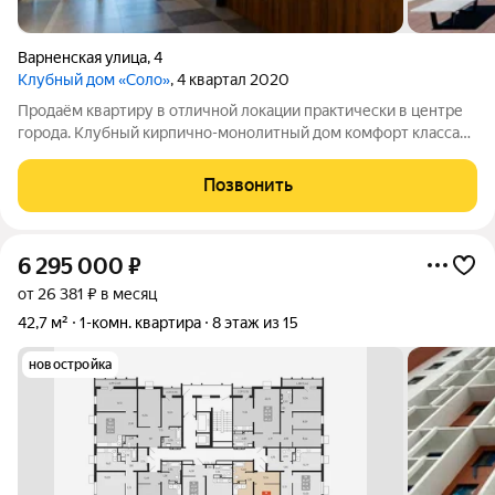
Варненская улица
,
4
Клубный дом «Соло»
, 4 квартал 2020
Продаём квартиру в отличной локации практически в центре
города. Клубный кирпично-монолитный дом комфорт класса
SOLO ул. Варненская д. 4. Дом расположен в близи делового
исторического и студенческого кластера города, наполнен
Позвонить
комфортом дышащим лесом
6 295 000
₽
от 26 381 ₽ в месяц
42,7 м²
1-комн. квартира
8 этаж из 15
новостройка