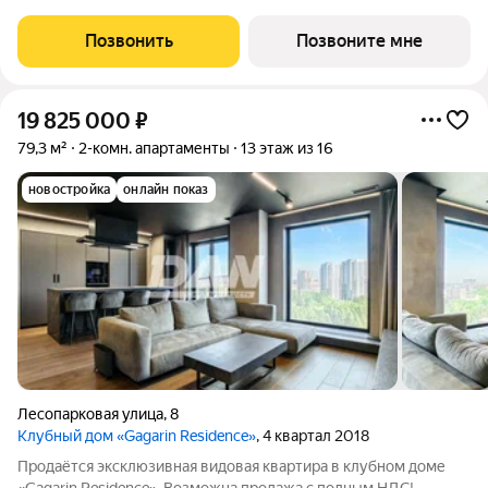
города Челябинск на ул. Отечественной 90.1 (стр.) Это 15-ти
этажный дом комфорт-класса из трехслойных панелей завода
Позвонить
Позвоните мне
«Бетотек». В доме
19 825 000
₽
79,3 м²
2-комн. апартаменты
13 этаж из 16
новостройка
онлайн показ
Лесопарковая улица
,
8
Клубный дом «‎Gagarin Residence»‎
, 4 квартал 2018
Продаётся эксклюзивная видовая квартира в клубном доме