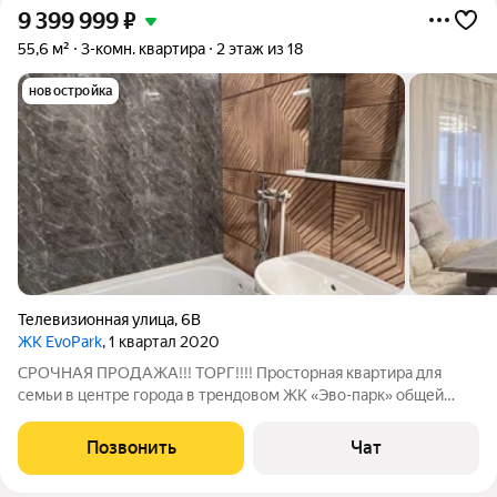
9 399 999
₽
55,6 м²
3-комн. квартира
2 этаж из 18
новостройка
Телевизионная улица
,
6В
ЖК EvoPark
, 1 квартал 2020
СРОЧНАЯ ПРОДАЖА!!! ТОРГ!!!! Просторная квартира для
семьи в центре города в трендовом ЖК «Эво-парк» общей
площадью 55,6 кв.м на комфортном 2-ом этаже. Закрытый
двор, придомовая территория оснащена детской и спортивной
Позвонить
Чат
площадкой, с достаточным