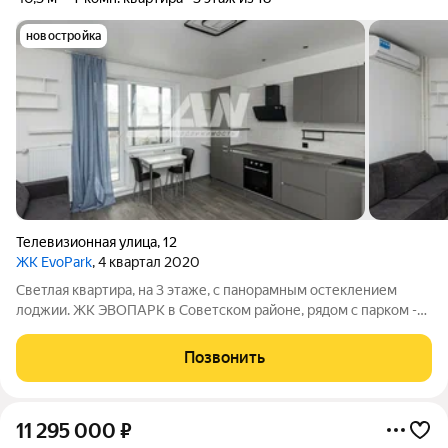
новостройка
Телевизионная улица
,
12
ЖК EvoPark
, 4 квартал 2020
Светлая квартира, на 3 этаже, с панорамным остеклением
лоджии. ЖК ЭВОПАРК в Советском районе, рядом с парком -
много воздуха, есть где погулять. В пешей доступности
остановки общественного транспорта - удобно для жителей
Позвонить
без авто, до центра без
11 295 000
₽