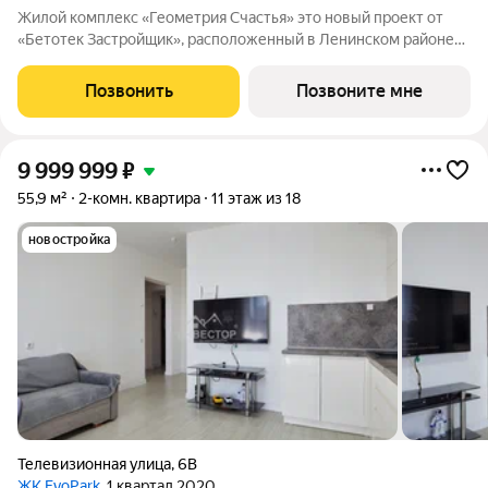
Жилой комплекс «Геометрия Счастья» это новый проект от
«Бетотек Застройщик», расположенный в Ленинском районе
города Челябинск на ул. Отечественной 90.1 (стр.) Это 15-ти
этажный дом комфорт-класса из трехслойных панелей завода
Позвонить
Позвоните мне
«Бетотек». В доме
9 999 999
₽
55,9 м²
2-комн. квартира
11 этаж из 18
новостройка
Телевизионная улица
,
6В
ЖК EvoPark
, 1 квартал 2020