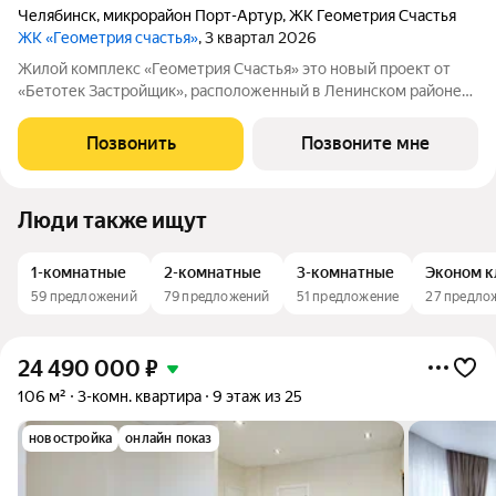
Челябинск
,
микрорайон Порт-Артур
,
ЖК Геометрия Счастья
ЖК «Геометрия счастья»
, 3 квартал 2026
Жилой комплекс «Геометрия Счастья» это новый проект от
«Бетотек Застройщик», расположенный в Ленинском районе
города Челябинск на ул. Отечественной 90.1 (стр.) Это 15-ти
этажный дом комфорт-класса из трехслойных панелей завода
Позвонить
Позвоните мне
«Бетотек». В доме
Люди также ищут
1-комнатные
2-комнатные
3-комнатные
Эконом к
59 предложений
79 предложений
51 предложение
27 предло
24 490 000
₽
106 м²
3-комн. квартира
9 этаж из 25
новостройка
онлайн показ