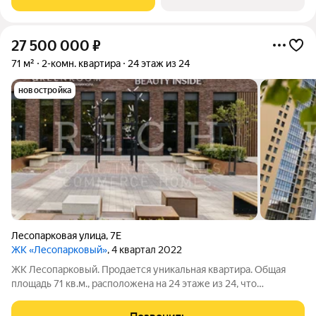
«Бетотек». В доме
27 500 000
₽
71 м²
2-комн. квартира
24 этаж из 24
новостройка
Лесопарковая улица
,
7Е
ЖК «Лесопарковый»
, 4 квартал 2022
ЖК Лесопарковый. Продается уникальная квартира. Общая
площадь 71 кв.м., расположена на 24 этаже из 24, что
обеспечивает потрясающие видовые характеристики и
тишину. Эта квартира отличный выбор для тех, кто ценит