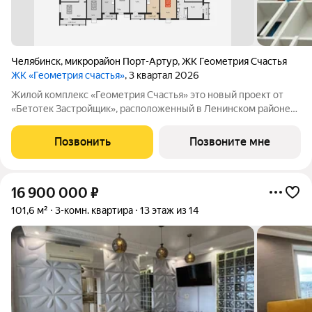
Челябинск
,
микрорайон Порт-Артур
,
ЖК Геометрия Счастья
ЖК «Геометрия счастья»
, 3 квартал 2026
Жилой комплекс «Геометрия Счастья» это новый проект от
«Бетотек Застройщик», расположенный в Ленинском районе
города Челябинск на ул. Отечественной 90.1 (стр.) Это 15-ти
этажный дом комфорт-класса из трехслойных панелей завода
Позвонить
Позвоните мне
«Бетотек». В доме
16 900 000
₽
101,6 м²
3-комн. квартира
13 этаж из 14