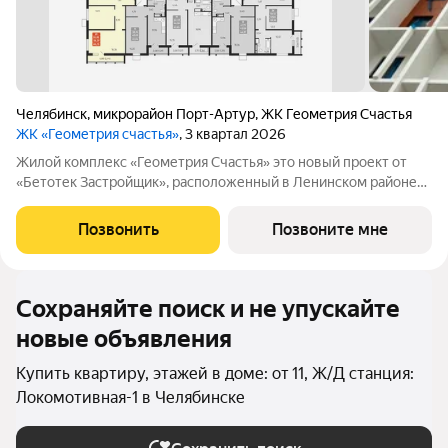
Челябинск
,
микрорайон Порт-Артур
,
ЖК Геометрия Счастья
ЖК «Геометрия счастья»
, 3 квартал 2026
Жилой комплекс «Геометрия Счастья» это новый проект от
«Бетотек Застройщик», расположенный в Ленинском районе
города Челябинск на ул. Отечественной 90.1 (стр.) Это 15-ти
этажный дом комфорт-класса из трехслойных панелей завода
Позвонить
Позвоните мне
«Бетотек». В доме
Сохраняйте поиск и не упускайте
новые объявления
Купить квартиру, этажей в доме: от 11, Ж/Д станция:
Локомотивная-1 в Челябинске