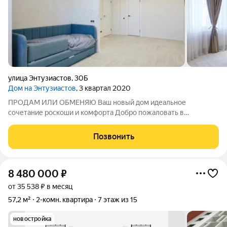
улица Энтузиастов
,
30Б
Дом на Энтузиастов
, 3 квартал 2020
ПРОДАМ ИЛИ ОБМЕНЯЮ Ваш новый дом идеальное
сочетание роскоши и комфорта Добро пожаловать в
уникальное предложение для ценителей изысканного образа
жизни и эстетики городского жилья высшего уровня.
Позвонить
Представляем вам исключительную квартиру,
8 480 000
₽
от 35 538 ₽ в месяц
57,2 м²
2-комн. квартира
7 этаж из 15
новостройка