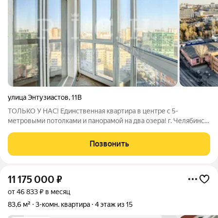
улица Энтузиастов
,
11В
ТОЛЬКО У НАС! Единственная квартира в центре с 5-
метровыми потолками и панорамой на два озера! г. Челябинск,
Центральный район ПОЧЕМУ ЭТО ЛУЧШЕЕ ПРЕДЛОЖЕНИЕ В
ГОРОДЕ?: ВЫСОТА ПОТОЛКОВ 5 МЕТРОВ! Двухуровневая
Позвонить
квартира. Стены у кирпичного дома -60 см,
11 175 000
₽
от 46 833 ₽ в месяц
83,6 м²
3-комн. квартира
4 этаж из 15