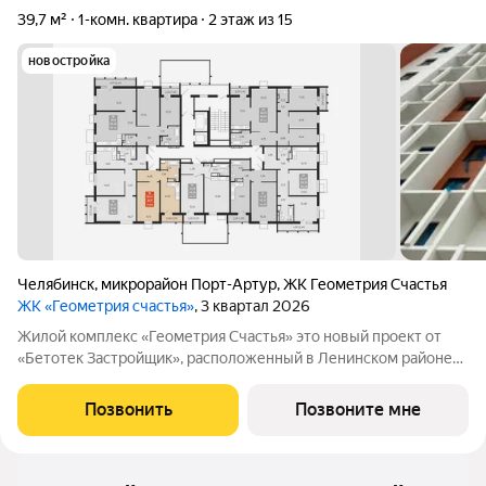
39,7 м²
1-комн. квартира
2 этаж из 15
новостройка
Челябинск
,
микрорайон Порт-Артур
,
ЖК Геометрия Счастья
ЖК «Геометрия счастья»
, 3 квартал 2026
Жилой комплекс «Геометрия Счастья» это новый проект от
«Бетотек Застройщик», расположенный в Ленинском районе
города Челябинск на ул. Отечественной 90.1 (стр.) Это 15-ти
этажный дом комфорт-класса из трехслойных панелей завода
Позвонить
Позвоните мне
«Бетотек». В доме