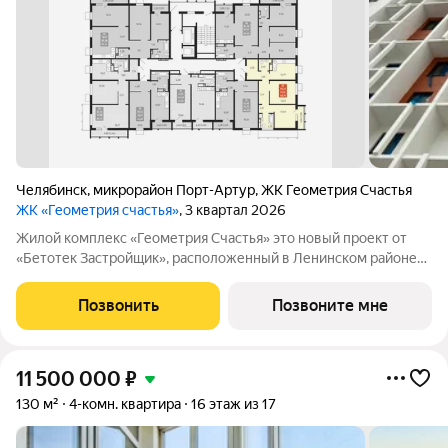
Челябинск
,
микрорайон Порт-Артур
,
ЖК Геометрия Счастья
ЖК «Геометрия счастья»
, 3 квартал 2026
Жилой комплекс «Геометрия Счастья» это новый проект от
«Бетотек Застройщик», расположенный в Ленинском районе
города Челябинск на ул. Отечественной 90.1 (стр.) Это 15-ти
этажный дом комфорт-класса из трехслойных панелей завода
Позвонить
Позвоните мне
«Бетотек». В доме
11 500 000
₽
130 м²
4-комн. квартира
16 этаж из 17