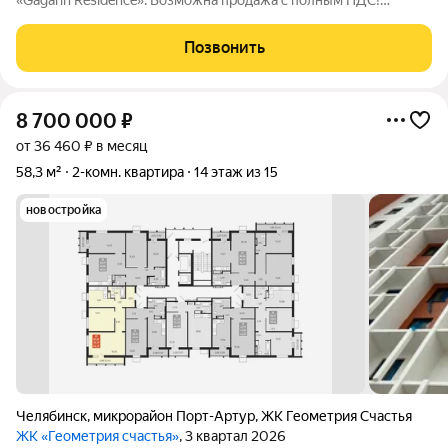
«Gagarin Residence». Возможна продажа с полным НДС!
Квартира оформлена на юридическое лицо. Предложение для
тех, кто ценит комфорт, безопасность и стиль. Квартира в
Позвонить
одном из самых престижных
8 700 000
₽
от 36 460 ₽ в месяц
58,3 м²
2-комн. квартира
14 этаж из 15
новостройка
Челябинск
,
микрорайон Порт-Артур
,
ЖК Геометрия Счастья
ЖК «Геометрия счастья»
, 3 квартал 2026