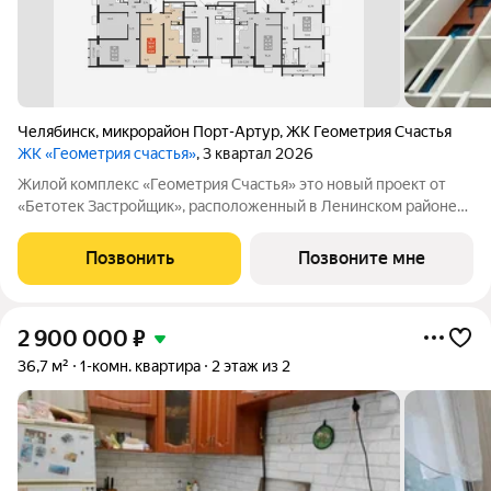
Челябинск
,
микрорайон Порт-Артур
,
ЖК Геометрия Счастья
ЖК «Геометрия счастья»
, 3 квартал 2026
Жилой комплекс «Геометрия Счастья» это новый проект от
«Бетотек Застройщик», расположенный в Ленинском районе
города Челябинск на ул. Отечественной 90.1 (стр.) Это 15-ти
этажный дом комфорт-класса из трехслойных панелей завода
Позвонить
Позвоните мне
«Бетотек». В доме
2 900 000
₽
36,7 м²
1-комн. квартира
2 этаж из 2