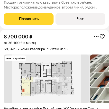
Продам трехкомнатную квартиру в Советском районе.
Месторасположение дома удачное, вторая линия, рядом
остановка, магазины. Окна квартиры выходят на разные
стороны света.
Позвонить
Чат
8 700 000
₽
от 36 460 ₽ в месяц
58,3 м²
2-комн. квартира
13 этаж из 15
новостройка
Челябинск
,
микрорайон Порт-Артур
,
ЖК Геометрия Счастья