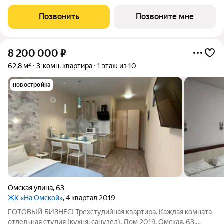
города Челябинск на ул. Отечественной 90.1 (стр.) Это 15-ти
этажный дом комфорт-класса из трехслойных панелей завода
Позвонить
Позвоните мне
«Бетотек». В доме
8 200 000
₽
62,8 м²
3-комн. квартира
1 этаж из 10
новостройка
Омская улица
,
63
ЖК «На Омской»
, 4 квартал 2019
ГОТОВЫЙ БИЗНЕС! Трехстудийная квартира. Каждая комната
отдельная студия (кухня, санузел). Дом 2019. Омская, 63.