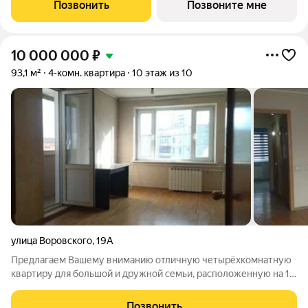
этажный дом комфорт-класса из трехслойных панелей завода
Позвонить
Позвоните мне
«Бетотек». В доме
10 000 000
₽
93,1 м²
4-комн. квартира
10 этаж из 10
улица Воровского
,
19А
Предлагаем Вашему вниманию отличную четырёхкомнатную
квартиру для большой и дружной семьи, расположенную на 10
этаже, в самом центре нашего любимого Челябинска!
Открывается замечательный вид на город в три стороны
Позвонить