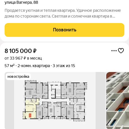
улица Вагнера
,
88
Продается уютная и теплая квартира. Удачное расположение
дома по сторонам света. Светлая и солнечная квартира в
хорошем состоянии, чистая и опрятная. В квартире выполнен
хороший ремонт. Перепланировки нет. Потолок выровнен и
Позвонить
окрашен. Все окна
8 105 000
₽
от 33 967 ₽ в месяц
57 м²
2-комн. квартира
3 этаж из 15
новостройка