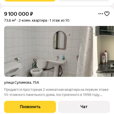
9 100 000
₽
73,6 м²
2-комн. квартира
1 этаж из 10
улица Сулимова
,
75А
Продается просторная 2-комнатная квартира на первом этаже
10-этажного панельного дома, построенного в 1998 году.
Общая площадь квартиры составляет 73.6 кв. м, а кухня
порадует вас простором в 16.4 кв. м. В квартире выполнен
Позвонить
Чат
косметический ремонт, что