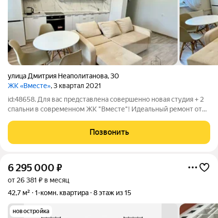
улица Дмитрия Неаполитанова
,
30
ЖК «Вместе»
, 3 квартал 2021
id:48658. Для вас представлена совершенно новая студия + 2
спальни в современном ЖК "Вместе"! Идеальный ремонт от
застройщика: натяжные потолки, линолеум, обои под покраску.
Окна выходят на две стороны: на Север и на Юг. Покупателям
Позвонить
остается вся
6 295 000
₽
от 26 381 ₽ в месяц
42,7 м²
1-комн. квартира
8 этаж из 15
новостройка