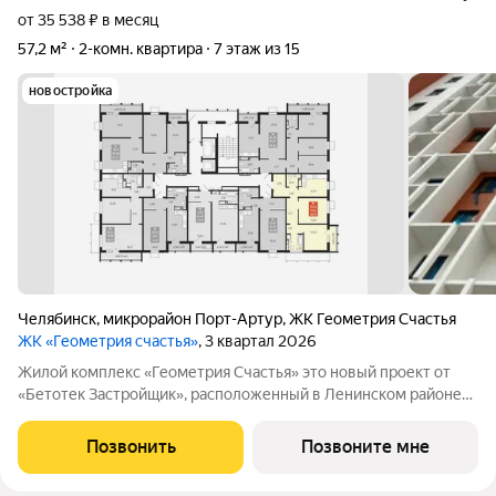
от 35 538 ₽ в месяц
57,2 м²
2-комн. квартира
7 этаж из 15
новостройка
Челябинск
,
микрорайон Порт-Артур
,
ЖК Геометрия Счастья
ЖК «Геометрия счастья»
, 3 квартал 2026
Жилой комплекс «Геометрия Счастья» это новый проект от
«Бетотек Застройщик», расположенный в Ленинском районе
города Челябинск на ул. Отечественной 90.1 (стр.) Это 15-ти
этажный дом комфорт-класса из трехслойных панелей завода
Позвонить
Позвоните мне
«Бетотек». В доме