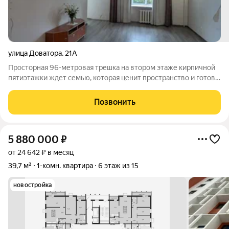
улица Доватора
,
21А
Просторная 96-метровая трешка на втором этаже кирпичной
пятиэтажки ждет семью, которая ценит пространство и готова
переехать сразу. Это не просто квадратные метры, это 14-
метровая кухня для семейных ужинов и три комнаты, где
Позвонить
найдется место каждому. В
5 880 000
₽
от 24 642 ₽ в месяц
39,7 м²
1-комн. квартира
6 этаж из 15
новостройка