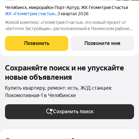
Челябинск
,
микрорайон Порт-Артур
,
ЖК Геометрия Счастья
ЖК «Геометрия счастья»
, 3 квартал 2026
Жилой комплекс «Геометрия Счастья» это новый проект от
«Бетотек Застройщик», расположенный в Ленинском районе
города Челябинск на ул. Отечественной 90.1 (стр.) Это 15-ти
этажный дом комфорт-класса из трехслойных панелей завода
Позвонить
Позвоните мне
«Бетотек». В доме
Сохраняйте поиск и не упускайте
новые объявления
Купить квартиру, ремонт: есть, Ж/Д станция:
Локомотивная-1 в Челябинске
Сохранить поиск