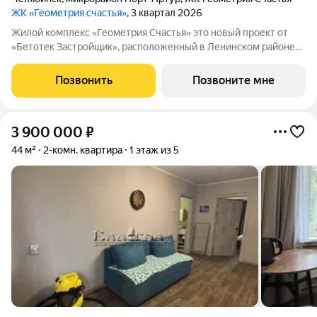
ЖК «Геометрия счастья»
, 3 квартал 2026
Жилой комплекс «Геометрия Счастья» это новый проект от
«Бетотек Застройщик», расположенный в Ленинском районе
города Челябинск на ул. Отечественной 90.1 (стр.) Это 15-ти
этажный дом комфорт-класса из трехслойных панелей завода
Позвонить
Позвоните мне
«Бетотек». В доме
3 900 000
₽
44 м²
2-комн. квартира
1 этаж из 5