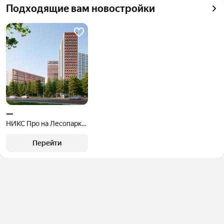
Самый дорогой 
40 млн ₽
Подходящие вам новостройки
квадратного метра или площади
объект
—
НИКС Про на Лесопарковой
Перейти