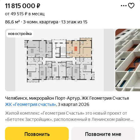
11 815 000
₽
от 49 515 ₽ в месяц
86,6 м²
3-комн. квартира
13 этаж из 15
новостройка
Челябинск
,
микрорайон Порт-Артур
,
ЖК Геометрия Счастья
ЖК «Геометрия счастья»
, 3 квартал 2026
Жилой комплекс «Геометрия Счастья» это новый проект от
«Бетотек Застройщик», расположенный в Ленинском районе
города Челябинск на ул. Отечественной 90.1 (стр.) Это 15-ти
этажный дом комфорт-класса из трехслойных панелей завода
Позвонить
Позвоните мне
«Бетотек». В доме