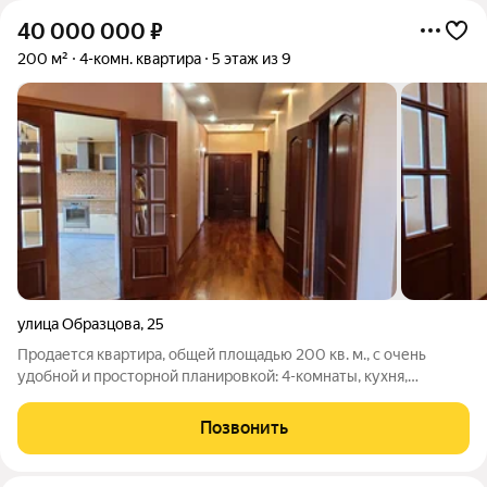
40 000 000
₽
200 м²
4-комн. квартира
5 этаж из 9
улица Образцова
,
25
Продается квартира, общей площадью 200 кв. м., с очень
удобной и просторной планировкой: 4-комнаты, кухня,
гардеробная, большой коридор, прихожая с местом для
хранения, два сан. узла, две лоджии, бронированная входная
Позвонить
дверь. Проект квартиры выполнен