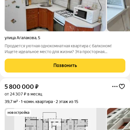
улица Агалакова
,
5
Продается уютная однокомнатная квартира с балконом!
Ищете идеальное место для жизни? Эта просторная
однокомнатная квартира на втором этаже кирпичного дома
именно то, что вам нужно! Преимущества квартиры: Большая
Позвонить
гардеробная с тёплым полом забудьте
5 800 000
₽
от 24 307 ₽ в месяц
39,7 м²
1-комн. квартира
2 этаж из 15
новостройка