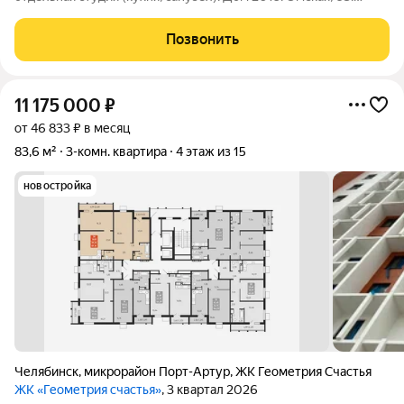
Предлагаем инвесторам и предпринимателям уникальный
актив квартира, перепланированная в три изолированные
Позвонить
студии. Это готовый арендный
11 175 000
₽
от 46 833 ₽ в месяц
83,6 м²
3-комн. квартира
4 этаж из 15
новостройка
Челябинск
,
микрорайон Порт-Артур
,
ЖК Геометрия Счастья
ЖК «Геометрия счастья»
, 3 квартал 2026