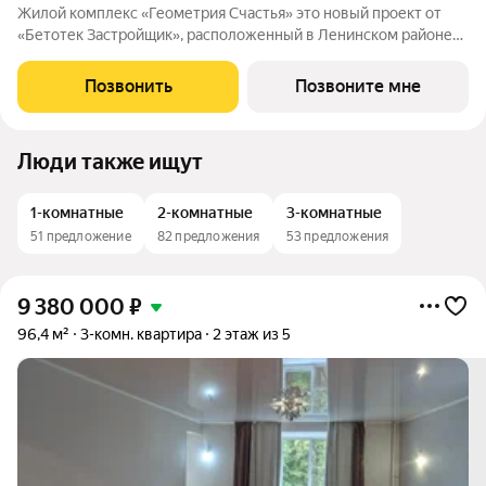
Жилой комплекс «Геометрия Счастья» это новый проект от
«Бетотек Застройщик», расположенный в Ленинском районе
города Челябинск на ул. Отечественной 90.1 (стр.) Это 15-ти
этажный дом комфорт-класса из трехслойных панелей завода
Позвонить
Позвоните мне
«Бетотек». В доме
Люди также ищут
1-комнатные
2-комнатные
3-комнатные
51 предложение
82 предложения
53 предложения
9 380 000
₽
96,4 м²
3-комн. квартира
2 этаж из 5