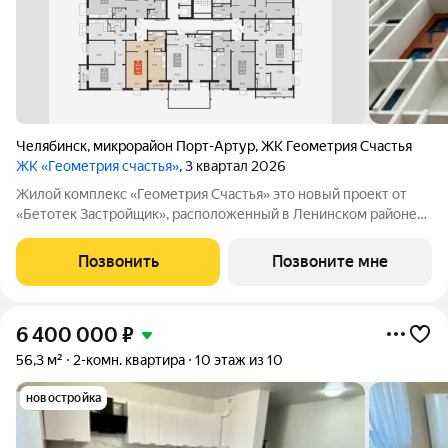
Челябинск
,
микрорайон Порт-Артур
,
ЖК Геометрия Счастья
ЖК «Геометрия счастья»
, 3 квартал 2026
Жилой комплекс «Геометрия Счастья» это новый проект от
«Бетотек Застройщик», расположенный в Ленинском районе
города Челябинск на ул. Отечественной 90.1 (стр.) Это 15-ти
этажный дом комфорт-класса из трехслойных панелей завода
Позвонить
Позвоните мне
«Бетотек». В доме
6 400 000
₽
56,3 м²
2-комн. квартира
10 этаж из 10
новостройка